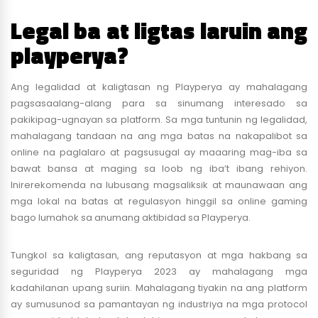
Legal ba at ligtas laruin ang
playperya?
Ang legalidad at kaligtasan ng Playperya ay mahalagang
pagsasaalang-alang para sa sinumang interesado sa
pakikipag-ugnayan sa platform. Sa mga tuntunin ng legalidad,
mahalagang tandaan na ang mga batas na nakapalibot sa
online na paglalaro at pagsusugal ay maaaring mag-iba sa
bawat bansa at maging sa loob ng iba’t ibang rehiyon.
Inirerekomenda na lubusang magsaliksik at maunawaan ang
mga lokal na batas at regulasyon hinggil sa online gaming
bago lumahok sa anumang aktibidad sa Playperya.
Tungkol sa kaligtasan, ang reputasyon at mga hakbang sa
seguridad ng Playperya 2023 ay mahalagang mga
kadahilanan upang suriin. Mahalagang tiyakin na ang platform
ay sumusunod sa pamantayan ng industriya na mga protocol