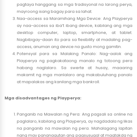
pagtaya hanggang sa mga tradisyonal na larong perya,
mayroong isang bagay para sa lahat.
Naa-access sa Maramihang Mga Device: Ang Playperya
ay naa-access sa iba’t ibang device, kabilang ang mga
desktop computer, laptop, smartphone, at tablet.
Nagbibigay-daan ito para sa flexibility at madaling pag-
access, anuman ang device na gusto mong gamitin.
Potensyal para sa Malaking Panalo: Nag-aalok ang
Playperya ng pagkakataong manalo ng totoong pera
habang naglalaro. Sa swerte at husay, maaaring
makamit ng mga manlalaro ang makabuluhang panalo
at mapalakas ang kanilang mga bankroll.
Mga disadvantages ng Playperya:
Panganib na Mawalan ng Pera: Ang pagsali sa online na
paglalaro, kabilang ang Playperya, ay nagdadala ng likas
na panganib na mawalan ng pera. Mahalagang lapitan
nang may pananagutan ang pagsusugal at magtakda ng