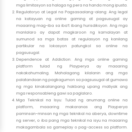
mga limitasyon sa halaga ng pera na handa mong ipusta.
Regulatoryo at Legal na Pagsasaalang-alang: Ang legal
na katayuan ng online gaming at pagsusugal ay
maaaring mag-iba sa iba’t ibang hurisdiksyon. Ang mga
manlalaro ay dapat magkaroon ng kamalayan at
sumunod sa mga batas at regulasyon ng kanilang
partikular na lokasyon patungkol sa online na
pagsusugal.
Dependence at Addiction: Ang mga online gaming
platform tulad ng Playperya ay maaaring
nakakahumaling. Mahalagang kilalanin ang mga
palatandaan ng pagkagumon sa pagsusugal at gumawa
ng mga kinakailangang hakbang upang matiyak ang
mga responsableng gawi sa paglalaro.
Mga Teknikal na Isyu: Tulad ng anumang online na
platform, maaaring makaranas ang Playperya
paminsan-minsan ng mga teknikal na aberya, downtime
ng server, o iba pang mga teknikal na isyu na maaaring
makagambala sa gameplay o pag-access sa platform.