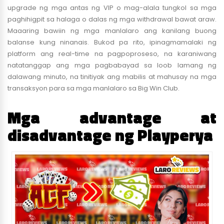
upgrade ng mga antas ng VIP o mag-alala tungkol sa mga
paghihigpit sa halaga o dalas ng mga withdrawal bawat araw.
Maaaring bawiin ng mga manlalaro ang kanilang buong
balanse kung ninanais. Bukod pa rito, ipinagmamalaki ng
platform ang real-time na pagpoproseso, na karaniwang
natatanggap ang mga pagbabayad sa loob lamang ng
dalawang minuto, na tinitiyak ang mabilis at mahusay na mga
transaksyon para sa mga manlalaro sa Big Win Club.
Mga advantage at
disadvantage ng Playperya