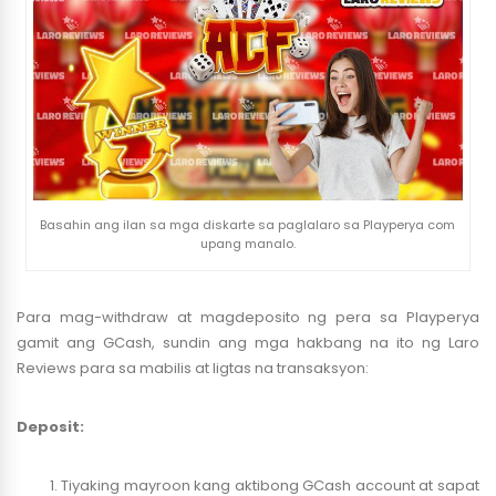
Basahin ang ilan sa mga diskarte sa paglalaro sa Playperya com
upang manalo.
Para mag-withdraw at magdeposito ng pera sa Playperya
gamit ang GCash, sundin ang mga hakbang na ito ng Laro
Reviews para sa mabilis at ligtas na transaksyon:
Deposit:
Tiyaking mayroon kang aktibong GCash account at sapat