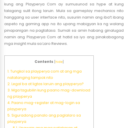
kung ang Playperya Com ay sumusunod sa hype at kung
talagang sulit itong laruin. Mula sa gameplay mechanics nito
hanggang sa user interface nito, susuriin namin ang iba’t ibang
aspeto ng gaming app na ito upang mabigyan ka ng walang
pinapanigan na pagtatasa. Sumali sa amin habang ginalugad
namin ang Playperya Com at hatid sa iyo ang pinakabagong
mga insight mula sa Laro Reviews.
Contents
[
hide
]
1.
Tungkol sa playperya com at ang mga
natatanging tampok nito
2.
Legal ba at ligtas laruin ang playperya?
3.
Mga tagubilin kung paano mag-download
ng playperya
4.
Paano mag-register at mag-login sa
playperya
5.
Siguradong panalo ang paglalaro sa
playperya
5.1.
Unawain ang mga patakaran at