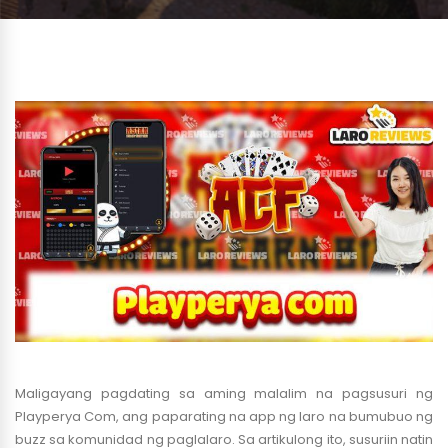
Maligayang pagdating sa aming malalim na pagsusuri ng
Playperya Com, ang paparating na app ng laro na bumubuo ng
buzz sa komunidad ng paglalaro. Sa artikulong ito, susuriin natin