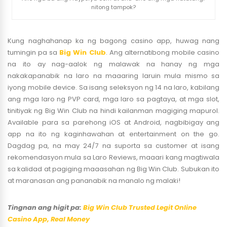
nitong tampok?
Kung naghahanap ka ng bagong casino app, huwag nang
tumingin pa sa
Big Win Club
. Ang alternatibong mobile casino
na ito ay nag-aalok ng malawak na hanay ng mga
nakakapanabik na laro na maaaring laruin mula mismo sa
iyong mobile device. Sa isang seleksyon ng 14 na laro, kabilang
ang mga laro ng PVP card, mga laro sa pagtaya, at mga slot,
tinitiyak ng Big Win Club na hindi kailanman magiging mapurol.
Available para sa parehong iOS at Android, nagbibigay ang
app na ito ng kaginhawahan at entertainment on the go.
Dagdag pa, na may 24/7 na suporta sa customer at isang
rekomendasyon mula sa Laro Reviews, maaari kang magtiwala
sa kalidad at pagiging maaasahan ng Big Win Club. Subukan ito
at maranasan ang pananabik na manalo ng malaki!
Tingnan ang higit pa:
Big Win Club Trusted Legit Online
Casino App, Real Money