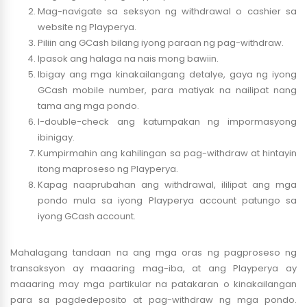
Mag-navigate sa seksyon ng withdrawal o cashier sa
website ng Playperya.
Piliin ang GCash bilang iyong paraan ng pag-withdraw.
Ipasok ang halaga na nais mong bawiin.
Ibigay ang mga kinakailangang detalye, gaya ng iyong
GCash mobile number, para matiyak na nailipat nang
tama ang mga pondo.
I-double-check ang katumpakan ng impormasyong
ibinigay.
Kumpirmahin ang kahilingan sa pag-withdraw at hintayin
itong maproseso ng Playperya.
Kapag naaprubahan ang withdrawal, ililipat ang mga
pondo mula sa iyong Playperya account patungo sa
iyong GCash account.
Mahalagang tandaan na ang mga oras ng pagproseso ng
transaksyon ay maaaring mag-iba, at ang Playperya ay
maaaring may mga partikular na patakaran o kinakailangan
para sa pagdedeposito at pag-withdraw ng mga pondo.