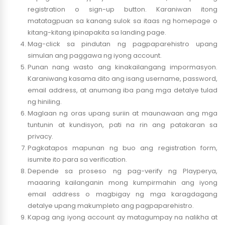
registration o sign-up button. Karaniwan itong
matatagpuan sa kanang sulok sa itaas ng homepage o
kitang-kitang ipinapakita sa landing page.
Mag-click sa pindutan ng pagpaparehistro upang
simulan ang paggawa ng iyong account.
Punan nang wasto ang kinakailangang impormasyon.
Karaniwang kasama dito ang isang username, password,
email address, at anumang iba pang mga detalye tulad
ng hiniling.
Maglaan ng oras upang suriin at maunawaan ang mga
tuntunin at kundisyon, pati na rin ang patakaran sa
privacy.
Pagkatapos mapunan ng buo ang registration form,
isumite ito para sa verification.
Depende sa proseso ng pag-verify ng Playperya,
maaaring kailanganin mong kumpirmahin ang iyong
email address o magbigay ng mga karagdagang
detalye upang makumpleto ang pagpaparehistro.
Kapag ang iyong account ay matagumpay na nalikha at