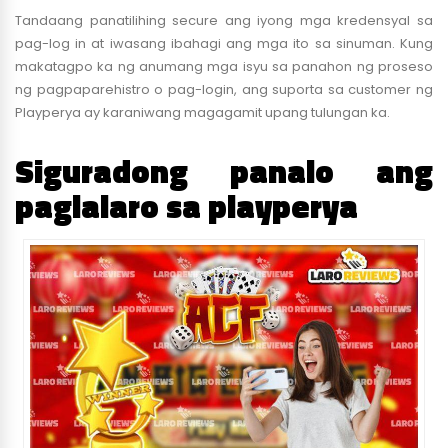
Tandaang panatilihing secure ang iyong mga kredensyal sa
pag-log in at iwasang ibahagi ang mga ito sa sinuman. Kung
makatagpo ka ng anumang mga isyu sa panahon ng proseso
ng pagpaparehistro o pag-login, ang suporta sa customer ng
Playperya ay karaniwang magagamit upang tulungan ka.
Siguradong panalo ang
paglalaro sa playperya