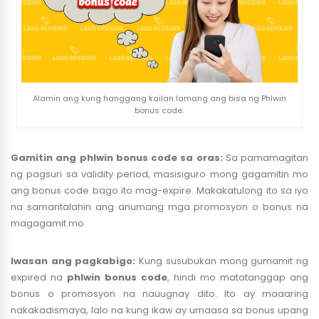
Alamin ang kung hanggang kailan lamang ang bisa ng Phlwin
bonus code.
Gamitin ang phlwin bonus code sa oras:
Sa pamamagitan
ng pagsuri sa validity period, masisiguro mong gagamitin mo
ang bonus code bago ito mag-expire. Makakatulong ito sa iyo
na samantalahin ang anumang mga promosyon o bonus na
magagamit mo.
Iwasan ang pagkabigo:
Kung susubukan mong gumamit ng
expired na
phlwin bonus code
, hindi mo matatanggap ang
bonus o promosyon na nauugnay dito. Ito ay maaaring
nakakadismaya, lalo na kung ikaw ay umaasa sa bonus upang