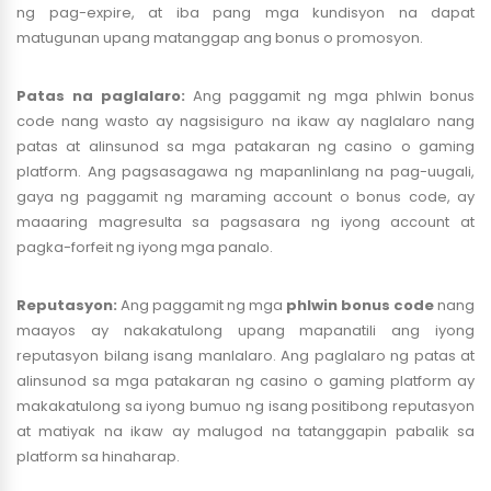
ng pag-expire, at iba pang mga kundisyon na dapat
matugunan upang matanggap ang bonus o promosyon.
Patas na paglalaro:
Ang paggamit ng mga phlwin bonus
code nang wasto ay nagsisiguro na ikaw ay naglalaro nang
patas at alinsunod sa mga patakaran ng casino o gaming
platform. Ang pagsasagawa ng mapanlinlang na pag-uugali,
gaya ng paggamit ng maraming account o bonus code, ay
maaaring magresulta sa pagsasara ng iyong account at
pagka-forfeit ng iyong mga panalo.
Reputasyon:
Ang paggamit ng mga
phlwin bonus code
nang
maayos ay nakakatulong upang mapanatili ang iyong
reputasyon bilang isang manlalaro. Ang paglalaro ng patas at
alinsunod sa mga patakaran ng casino o gaming platform ay
makakatulong sa iyong bumuo ng isang positibong reputasyon
at matiyak na ikaw ay malugod na tatanggapin pabalik sa
platform sa hinaharap.