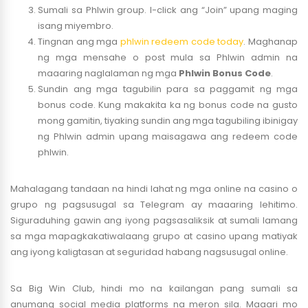
Sumali sa Phlwin group. I-click ang “Join” upang maging
isang miyembro.
Tingnan ang mga
phlwin redeem code today
. Maghanap
ng mga mensahe o post mula sa Phlwin admin na
maaaring naglalaman ng mga
Phlwin Bonus Code
.
Sundin ang mga tagubilin para sa paggamit ng mga
bonus code. Kung makakita ka ng bonus code na gusto
mong gamitin, tiyaking sundin ang mga tagubiling ibinigay
ng Phlwin admin upang maisagawa ang redeem code
phlwin.
Mahalagang tandaan na hindi lahat ng mga online na casino o
grupo ng pagsusugal sa Telegram ay maaaring lehitimo.
Siguraduhing gawin ang iyong pagsasaliksik at sumali lamang
sa mga mapagkakatiwalaang grupo at casino upang matiyak
ang iyong kaligtasan at seguridad habang nagsusugal online.
Sa Big Win Club, hindi mo na kailangan pang sumali sa
anumang social media platforms na meron sila. Maaari mo