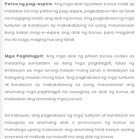
Petsa ng pag-expire:
Ang mga alok ng phlwin bonus code ay
madalas na may petsa ng pag-expire, pagkatapos nito ay hindi
na magiging wasto ang alok ng bonus. Ang pagbabasa ng mga
tuntunin at kundisyon ay makakatulong sa iyong maunawaan
kung kailan mag-e-expire ang alok ng bonus, para magamit
mo ito bago maging huli ang lahat.
Mga Paghihigpit:
Ang mga alok ng phlwin bonus codes ay
maaaring sumailalim sa ilang mga paghihigpit, tulad ng
limitasyon sa mga larong maaari mong laruin o limitasyon sa
halagang maaari mong taya. Ang pagbabasa ng mga tuntunin
at kundisyon ay makakatulong sa iyong maunawaan ang
anumang mga paghihigpit na nauugnay sa alok ng bonus at
maiwasan ang anumang mga parusa.
Sa kabuuan, ang pagbabasa ng mga tuntunin at kundisyon na
nauugnay sa anumang alok o promosyon ng bonus ay
mahalaga upang maiwasan ang anumang hindi kasiya-siyang
sorpresa at matiyak na masulit mo ang alok ng bonus.