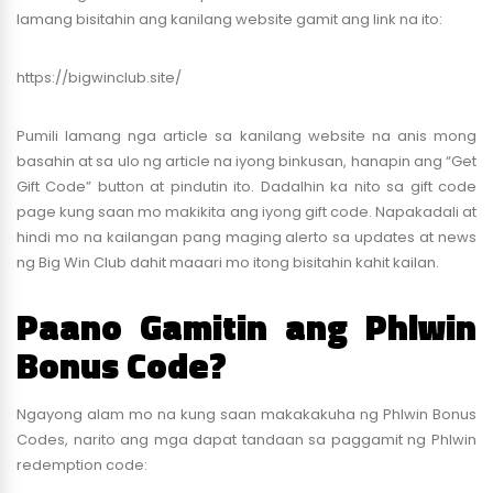
lamang bisitahin ang kanilang website gamit ang link na ito:
https://bigwinclub.site/
Pumili lamang nga article sa kanilang website na anis mong
basahin at sa ulo ng article na iyong binkusan, hanapin ang “Get
Gift Code” button at pindutin ito. Dadalhin ka nito sa gift code
page kung saan mo makikita ang iyong gift code. Napakadali at
hindi mo na kailangan pang maging alerto sa updates at news
ng Big Win Club dahit maaari mo itong bisitahin kahit kailan.
Paano Gamitin ang Phlwin
Bonus Code?
Ngayong alam mo na kung saan makakakuha ng Phlwin Bonus
Codes, narito ang mga dapat tandaan sa paggamit ng Phlwin
redemption code: