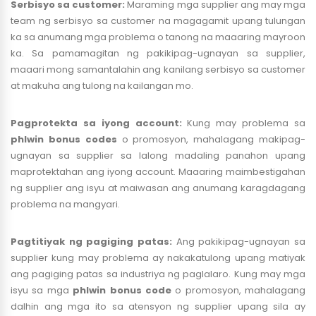
Serbisyo sa customer:
Maraming mga supplier ang may mga
team ng serbisyo sa customer na magagamit upang tulungan
ka sa anumang mga problema o tanong na maaaring mayroon
ka. Sa pamamagitan ng pakikipag-ugnayan sa supplier,
maaari mong samantalahin ang kanilang serbisyo sa customer
at makuha ang tulong na kailangan mo.
Pagprotekta sa iyong account:
Kung may problema sa
phlwin bonus codes
o promosyon, mahalagang makipag-
ugnayan sa supplier sa lalong madaling panahon upang
maprotektahan ang iyong account. Maaaring maimbestigahan
ng supplier ang isyu at maiwasan ang anumang karagdagang
problema na mangyari.
Pagtitiyak ng pagiging patas:
Ang pakikipag-ugnayan sa
supplier kung may problema ay nakakatulong upang matiyak
ang pagiging patas sa industriya ng paglalaro. Kung may mga
isyu sa mga
phlwin bonus code
o promosyon, mahalagang
dalhin ang mga ito sa atensyon ng supplier upang sila ay