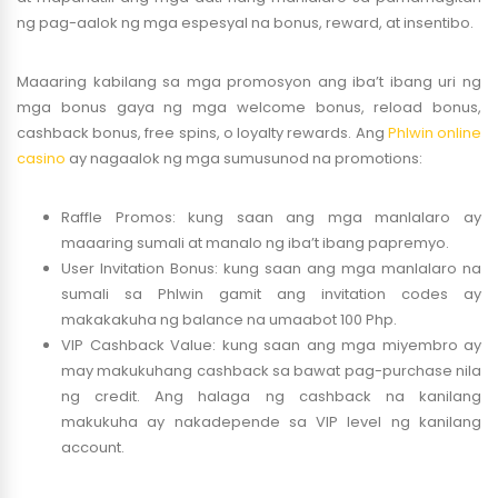
ng pag-aalok ng mga espesyal na bonus, reward, at insentibo.
Maaaring kabilang sa mga promosyon ang iba’t ibang uri ng
mga bonus gaya ng mga welcome bonus, reload bonus,
cashback bonus, free spins, o loyalty rewards. Ang
Phlwin online
casino
ay nagaalok ng mga sumusunod na promotions:
Raffle Promos: kung saan ang mga manlalaro ay
maaaring sumali at manalo ng iba’t ibang papremyo.
User Invitation Bonus: kung saan ang mga manlalaro na
sumali sa Phlwin gamit ang invitation codes ay
makakakuha ng balance na umaabot 100 Php.
VIP Cashback Value: kung saan ang mga miyembro ay
may makukuhang cashback sa bawat pag-purchase nila
ng credit. Ang halaga ng cashback na kanilang
makukuha ay nakadepende sa VIP level ng kanilang
account.