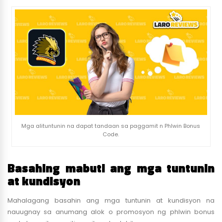
Mga alituntunin na dapat tandaan sa paggamit n Phlwin Bonus
Code.
Basahing mabuti ang mga tuntunin
at kundisyon
Mahalagang basahin ang mga tuntunin at kundisyon na
nauugnay sa anumang alok o promosyon ng phlwin bonus