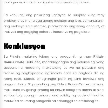
matugunan at malutas sa patas at malinaw na paraan.
Sa kabuuan, ang pakikipag-ugnayan sa supplier kung may
problema ay mahalaga upang malutas ang isyu, samantalahin
ang serbisyo sa customer, protektahan ang iyong account, at
matiyak ang pagiging patas sa industriya ng paglalaro.
Konklusyon
Sa Phlwin, malaking tulong ang paggamit ng mga
Phlwin
Bonus Code
. Dahil dito, madadagdagan ang balanse ng iyong
account na maaaring makatulong sa iyo na pataasin ang
tsansa ng pagkapanalo ng malaki dahil sa pagtaas din ng
iyong taya. Subalit pinag-iingat parin ng Laro Reviews ang
paggamit nito. Siguraduhing ang Phlwin Bonus Codes na iyong
makukuha ay galing lamang sa Phlwin telegram admin at hindi
sa iba. Ito’y upang masiguro ang validity ng code at hindi ka
mauwi sa anumang panganib na nabanggit sa artikulong ito.