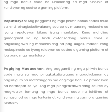
ng mga bonus code na lumalabag sa mga tuntunin at
kundisyon ng casino o gaming platform.
Reputasyon:
Ang paggamit ng mga phlwin bonus codes mula
sa hindi pinagkakatiwalaang source ay maaaring makasira sa
iyong reputasyon bilang isang manlalaro. Kung mahuling
gumagamit ka ng hindi awtorisadong bonus code o
nagsasagawa ng mapanlinlang na pag-uugali, maaari itong
makapinsala sa iyong relasyon sa casino o gaming platform at
iba pang mga manlalaro.
Pagiging Maaasahan:
Ang paggamit ng mga phlwin bonus
code mula sa mga pinagkakatiwalaang mapagkukunan ay
nagsisiguro na matatanggap mo ang mga bonus o promosyon
na nararapat sa iyo. Ang mga pinagkakatiwalaang source ay
mag-aalok lamang ng mga bonus code na lehitimo at
sumusunod sa mga tuntunin at kundisyon ng casino o gaming
platform.