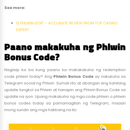
See more:
IS PHLWIN LEGIT – ACCURATE REVIEW FROM TOP CASINO
EXPERT
Paano makakuha ng Phlwin
Bonus Code?
Nagiisip ka ba kung paano ka makakakuha ng redemption
code phlwin today? Ang
Phlwin Bonus Code
ay nakukuha sa
Telegram social ng Phlwin. Sumali rito at abangan ang kanilang
update tungkol sa Phlwin at hanapin ang Phlwin Bonus Code sa
update na iyon. Upang makakuha ng mga code phlwin o phlwin
bonus codes today sa pamamagitan ng Telegram, maaari
mong sundin ang mga hakbang na ito: