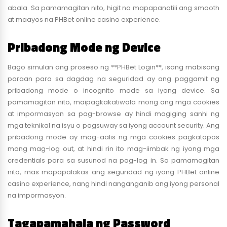
abala. Sa pamamagitan nito, higit na mapapanatili ang smooth
at maayos na PHBet online casino experience.
Pribadong Mode ng Device
Bago simulan ang proseso ng **PHBet Login**, isang mabisang
paraan para sa dagdag na seguridad ay ang paggamit ng
pribadong mode o incognito mode sa iyong device. Sa
pamamagitan nito, maipagkakatiwala mong ang mga cookies
at impormasyon sa pag-browse ay hindi magiging sanhi ng
mga teknikal na isyu o pagsuway sa iyong account security. Ang
pribadong mode ay mag-aalis ng mga cookies pagkatapos
mong mag-log out, at hindi rin ito mag-iimbak ng iyong mga
credentials para sa susunod na pag-log in. Sa pamamagitan
nito, mas mapapalakas ang seguridad ng iyong PHBet online
casino experience, nang hindi nanganganib ang iyong personal
na impormasyon.
Tagapamahala ng Password