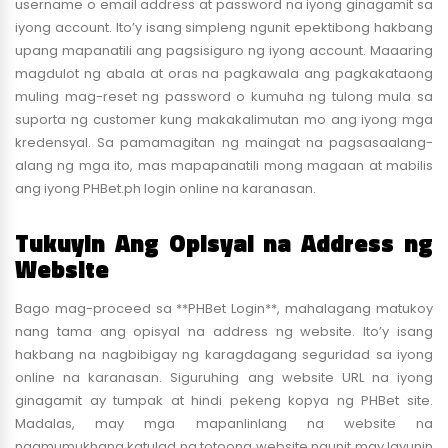
username o email address at password na iyong ginagamit sa
iyong account. Ito’y isang simpleng ngunit epektibong hakbang
upang mapanatili ang pagsisiguro ng iyong account. Maaaring
magdulot ng abala at oras na pagkawala ang pagkakataong
muling mag-reset ng password o kumuha ng tulong mula sa
suporta ng customer kung makakalimutan mo ang iyong mga
kredensyal. Sa pamamagitan ng maingat na pagsasaalang-
alang ng mga ito, mas mapapanatili mong magaan at mabilis
ang iyong PHBet.ph login online na karanasan.
Tukuyin Ang Opisyal na Address ng
Website
Bago mag-proceed sa **PHBet Login**, mahalagang matukoy
nang tama ang opisyal na address ng website. Ito’y isang
hakbang na nagbibigay ng karagdagang seguridad sa iyong
online na karanasan. Siguruhing ang website URL na iyong
ginagamit ay tumpak at hindi pekeng kopya ng PHBet site.
Madalas, may mga mapanlinlang na website na
nagmumukhang katulad ng totoong website ngunit may layunin