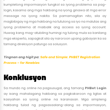
kumpletong impormasyon tungkol sa iyong problema sa pag-
login, kasama ang mga hakbang na iyong ginawa at mga error
message na iyong nakita. Sa pamamagitan nito, sila ay
magbibigay ng mga hakbang na tutulong sa iyo na malutas ang
iyong problema at maibalik ang access sa iyong account.
Huwag kang mag-atubiling humingi ng tulong mula sa kanilang
mga eksperto, sapagkat sila ay naroroon upang gabayan ka sa
tamang direksyon patungo sa solusyon.
Tingnan ang higit pa:
Safe and Simple: PHBET Registration
Process – for Newbies
Konklusyon
Sa mundo ng online na pagsusugal, ang tamang
PHBet Login
ay isang mahalagang hakbang sa pagkakaroon ng ligtas at
kasiyahan sa iyong online na karanasan. Mga simpleng
hakbang tulad ng pagsasaalang-alang sa impormasyon,