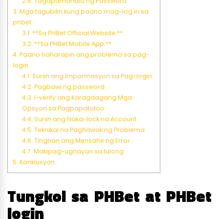
2.6.
Tagapamahala ng Password
3.
Mga tagubilin kung paano mag-log in sa
phbet
3.1.
**Sa PHBet Official Website:**
3.2.
**Sa PHBet Mobile App:**
4.
Paano haharapin ang problema sa pag-
login
4.1.
Suriin ang Impormasyon sa Pag-login
4.2.
Pagbawi ng password
4.3.
I-verify ang Karagdagang Mga
Opsyon sa Pagpapatotoo
4.4.
Suriin ang Naka-lock na Account
4.5.
Teknikal na Paghawak ng Problema
4.6.
Tingnan ang Mensahe ng Error
4.7.
Makipag-ugnayan sa tulong
5.
Konklusyon
Tungkol sa PHBet at PHBet
login