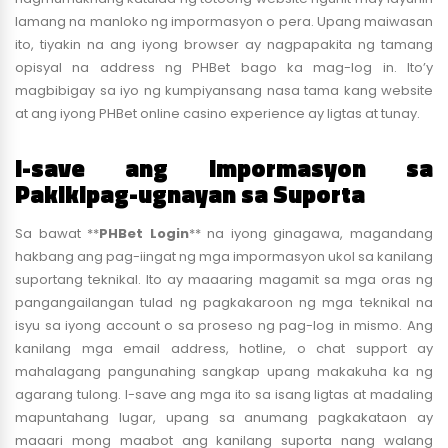
lamang na manloko ng impormasyon o pera. Upang maiwasan
ito, tiyakin na ang iyong browser ay nagpapakita ng tamang
opisyal na address ng PHBet bago ka mag-log in. Ito’y
magbibigay sa iyo ng kumpiyansang nasa tama kang website
at ang iyong PHBet online casino experience ay ligtas at tunay.
I-save ang Impormasyon sa
Pakikipag-ugnayan sa Suporta
Sa bawat **
PHBet Login
** na iyong ginagawa, magandang
hakbang ang pag-iingat ng mga impormasyon ukol sa kanilang
suportang teknikal. Ito ay maaaring magamit sa mga oras ng
pangangailangan tulad ng pagkakaroon ng mga teknikal na
isyu sa iyong account o sa proseso ng pag-log in mismo. Ang
kanilang mga email address, hotline, o chat support ay
mahalagang pangunahing sangkap upang makakuha ka ng
agarang tulong. I-save ang mga ito sa isang ligtas at madaling
mapuntahang lugar, upang sa anumang pagkakataon ay
maaari mong maabot ang kanilang suporta nang walang