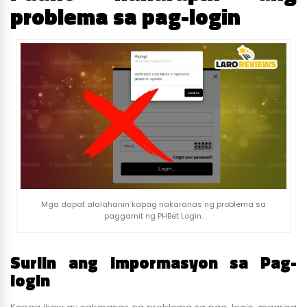
problema sa pag-login
Mga dapat alalahanin kapag nakaranas ng problema sa
paggamit ng PHBet Login.
Suriin ang Impormasyon sa Pag-
login