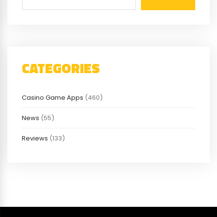
CATEGORIES
Casino Game Apps
(460)
News
(55)
Reviews
(133)