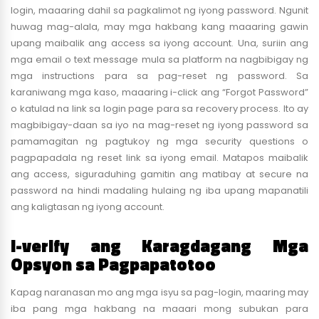
login, maaaring dahil sa pagkalimot ng iyong password. Ngunit
huwag mag-alala, may mga hakbang kang maaaring gawin
upang maibalik ang access sa iyong account. Una, suriin ang
mga email o text message mula sa platform na nagbibigay ng
mga instructions para sa pag-reset ng password. Sa
karaniwang mga kaso, maaaring i-click ang “Forgot Password”
o katulad na link sa login page para sa recovery process. Ito ay
magbibigay-daan sa iyo na mag-reset ng iyong password sa
pamamagitan ng pagtukoy ng mga security questions o
pagpapadala ng reset link sa iyong email. Matapos maibalik
ang access, siguraduhing gamitin ang matibay at secure na
password na hindi madaling hulaing ng iba upang mapanatili
ang kaligtasan ng iyong account.
I-verify ang Karagdagang Mga
Opsyon sa Pagpapatotoo
Kapag naranasan mo ang mga isyu sa pag-login, maaring may
iba pang mga hakbang na maaari mong subukan para