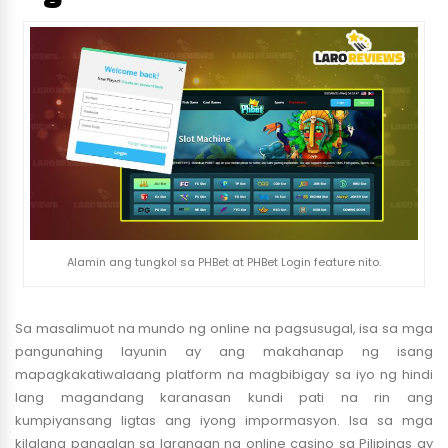
Alamin ang tungkol sa PHBet at PHBet Login feature nito.
Sa masalimuot na mundo ng online na pagsusugal, isa sa mga
pangunahing layunin ay ang makahanap ng isang
mapagkakatiwalaang platform na magbibigay sa iyo ng hindi
lang magandang karanasan kundi pati na rin ang
kumpiyansang ligtas ang iyong impormasyon. Isa sa mga
kilalang pangalan sa larangan ng online casino sa Pilipinas ay