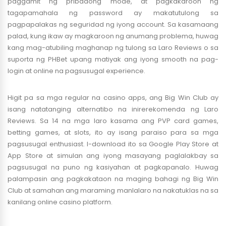
paggamit ng pribadong mode, at pagkakaroon ng
tagapamahala ng password ay makatutulong sa
pagpapalakas ng seguridad ng iyong account. Sa kasamaang
palad, kung ikaw ay magkaroon ng anumang problema, huwag
kang mag-atubiling maghanap ng tulong sa Laro Reviews o sa
suporta ng PHBet upang matiyak ang iyong smooth na pag-
login at online na pagsusugal experience.
Higit pa sa mga regular na casino apps, ang Big Win Club ay
isang natatanging alternatibo na inirerekomenda ng Laro
Reviews. Sa 14 na mga laro kasama ang PVP card games,
betting games, at slots, ito ay isang paraiso para sa mga
pagsusugal enthusiast. I-download ito sa Google Play Store at
App Store at simulan ang iyong masayang paglalakbay sa
pagsusugal na puno ng kasiyahan at pagkapanalo. Huwag
palampasin ang pagkakataon na maging bahagi ng Big Win
Club at samahan ang maraming manlalaro na nakatuklas na sa
kanilang online casino platform.