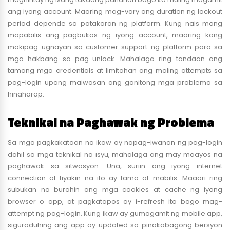
ang iyong account. Maaring mag-vary ang duration ng lockout
period depende sa patakaran ng platform. Kung nais mong
mapabilis ang pagbukas ng iyong account, maaring kang
makipag-ugnayan sa customer support ng platform para sa
mga hakbang sa pag-unlock. Mahalaga ring tandaan ang
tamang mga credentials at limitahan ang maling attempts sa
pag-login upang maiwasan ang ganitong mga problema sa
hinaharap.
Teknikal na Paghawak ng Problema
Sa mga pagkakataon na ikaw ay napag-iwanan ng pag-login
dahil sa mga teknikal na isyu, mahalaga ang may maayos na
paghawak sa sitwasyon. Una, suriin ang iyong internet
connection at tiyakin na ito ay tama at mabilis. Maaari ring
subukan na burahin ang mga cookies at cache ng iyong
browser o app, at pagkatapos ay i-refresh ito bago mag-
attempt ng pag-login. Kung ikaw ay gumagamit ng mobile app,
siguraduhing ang app ay updated sa pinakabagong bersyon