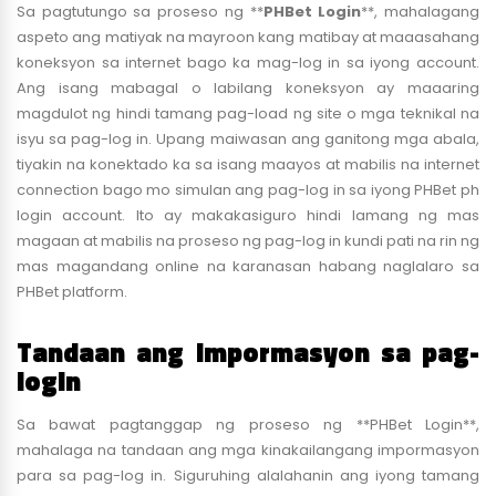
Sa pagtutungo sa proseso ng **
PHBet Login
**, mahalagang
aspeto ang matiyak na mayroon kang matibay at maaasahang
koneksyon sa internet bago ka mag-log in sa iyong account.
Ang isang mabagal o labilang koneksyon ay maaaring
magdulot ng hindi tamang pag-load ng site o mga teknikal na
isyu sa pag-log in. Upang maiwasan ang ganitong mga abala,
tiyakin na konektado ka sa isang maayos at mabilis na internet
connection bago mo simulan ang pag-log in sa iyong PHBet ph
login account. Ito ay makakasiguro hindi lamang ng mas
magaan at mabilis na proseso ng pag-log in kundi pati na rin ng
mas magandang online na karanasan habang naglalaro sa
PHBet platform.
Tandaan ang impormasyon sa pag-
login
Sa bawat pagtanggap ng proseso ng **PHBet Login**,
mahalaga na tandaan ang mga kinakailangang impormasyon
para sa pag-log in. Siguruhing alalahanin ang iyong tamang