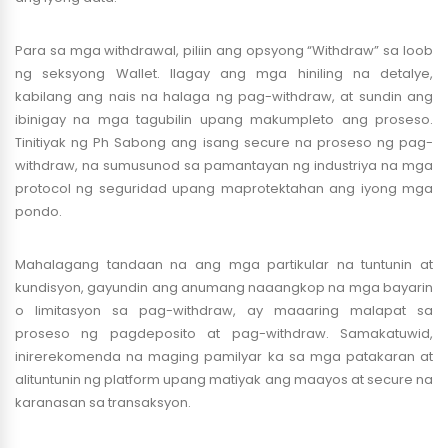
Para sa mga withdrawal, piliin ang opsyong “Withdraw” sa loob
ng seksyong Wallet. Ilagay ang mga hiniling na detalye,
kabilang ang nais na halaga ng pag-withdraw, at sundin ang
ibinigay na mga tagubilin upang makumpleto ang proseso.
Tinitiyak ng Ph Sabong ang isang secure na proseso ng pag-
withdraw, na sumusunod sa pamantayan ng industriya na mga
protocol ng seguridad upang maprotektahan ang iyong mga
pondo.
Mahalagang tandaan na ang mga partikular na tuntunin at
kundisyon, gayundin ang anumang naaangkop na mga bayarin
o limitasyon sa pag-withdraw, ay maaaring malapat sa
proseso ng pagdeposito at pag-withdraw. Samakatuwid,
inirerekomenda na maging pamilyar ka sa mga patakaran at
alituntunin ng platform upang matiyak ang maayos at secure na
karanasan sa transaksyon.