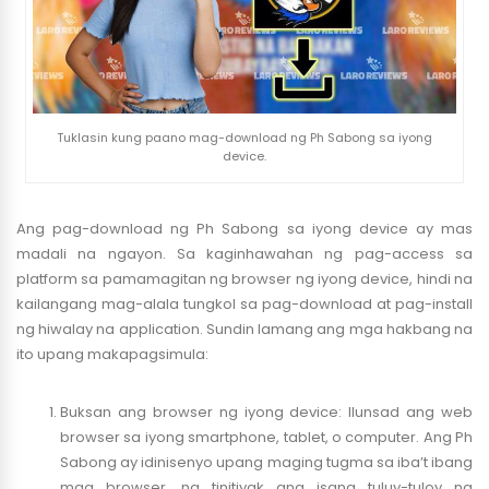
Tuklasin kung paano mag-download ng Ph Sabong sa iyong
device.
Ang pag-download ng Ph Sabong sa iyong device ay mas
madali na ngayon. Sa kaginhawahan ng pag-access sa
platform sa pamamagitan ng browser ng iyong device, hindi na
kailangang mag-alala tungkol sa pag-download at pag-install
ng hiwalay na application. Sundin lamang ang mga hakbang na
ito upang makapagsimula:
Buksan ang browser ng iyong device: Ilunsad ang web
browser sa iyong smartphone, tablet, o computer. Ang Ph
Sabong ay idinisenyo upang maging tugma sa iba’t ibang
mga browser, na tinitiyak ang isang tuluy-tuloy na