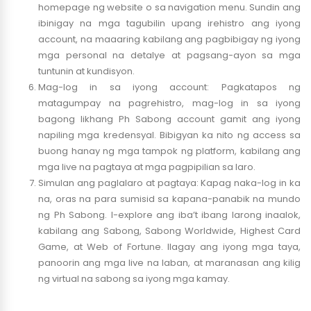
homepage ng website o sa navigation menu. Sundin ang
ibinigay na mga tagubilin upang irehistro ang iyong
account, na maaaring kabilang ang pagbibigay ng iyong
mga personal na detalye at pagsang-ayon sa mga
tuntunin at kundisyon.
Mag-log in sa iyong account: Pagkatapos ng
matagumpay na pagrehistro, mag-log in sa iyong
bagong likhang Ph Sabong account gamit ang iyong
napiling mga kredensyal. Bibigyan ka nito ng access sa
buong hanay ng mga tampok ng platform, kabilang ang
mga live na pagtaya at mga pagpipilian sa laro.
Simulan ang paglalaro at pagtaya: Kapag naka-log in ka
na, oras na para sumisid sa kapana-panabik na mundo
ng Ph Sabong. I-explore ang iba’t ibang larong inaalok,
kabilang ang Sabong, Sabong Worldwide, Highest Card
Game, at Web of Fortune. Ilagay ang iyong mga taya,
panoorin ang mga live na laban, at maranasan ang kilig
ng virtual na sabong sa iyong mga kamay.