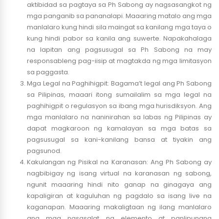
aktibidad sa pagtaya sa Ph Sabong ay nagsasangkot ng
mga panganib sa pananalapi. Maaaring matalo ang mga
manlalaro kung hindi sila maingat sa kanilang mga taya o
kung hindi pabor sa kanila ang suwerte. Napakahalaga
na lapitan ang pagsusugal sa Ph Sabong na may
responsableng pag-iisip at magtakda ng mga limitasyon
sa paggasta.
Mga Legal na Paghihigpit: Bagama’t legal ang Ph Sabong
sa Pilipinas, maaari itong sumailalim sa mga legal na
paghihigpit o regulasyon sa ibang mga hurisdiksyon. Ang
mga manlalaro na naninirahan sa labas ng Pilipinas ay
dapat magkaroon ng kamalayan sa mga batas sa
pagsusugal sa kani-kanilang bansa at tiyakin ang
pagsunod.
Kakulangan ng Pisikal na Karanasan: Ang Ph Sabong ay
nagbibigay ng isang virtual na karanasan ng sabong,
ngunit maaaring hindi nito ganap na ginagaya ang
kapaligiran at kaguluhan ng pagdalo sa isang live na
kaganapan. Maaaring makaligtaan ng ilang manlalaro
ang mga nasasalat na elemento at panlipunang