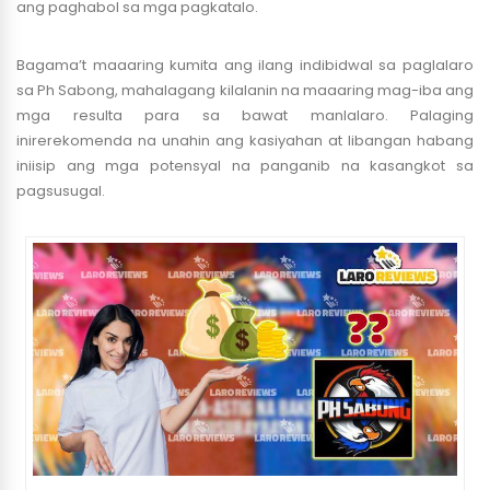
ang paghabol sa mga pagkatalo.
Bagama’t maaaring kumita ang ilang indibidwal sa paglalaro
sa Ph Sabong, mahalagang kilalanin na maaaring mag-iba ang
mga resulta para sa bawat manlalaro. Palaging
inirerekomenda na unahin ang kasiyahan at libangan habang
iniisip ang mga potensyal na panganib na kasangkot sa
pagsusugal.