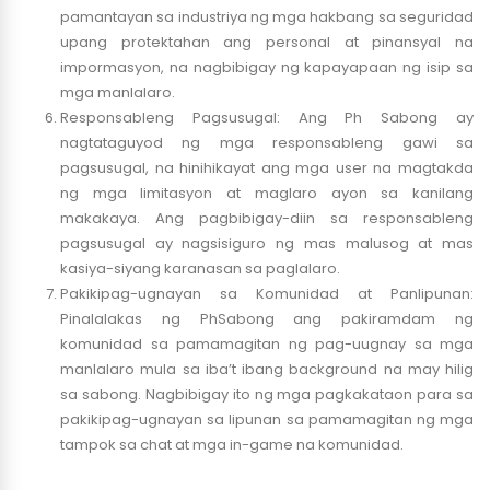
pamantayan sa industriya ng mga hakbang sa seguridad
upang protektahan ang personal at pinansyal na
impormasyon, na nagbibigay ng kapayapaan ng isip sa
mga manlalaro.
Responsableng Pagsusugal: Ang Ph Sabong ay
nagtataguyod ng mga responsableng gawi sa
pagsusugal, na hinihikayat ang mga user na magtakda
ng mga limitasyon at maglaro ayon sa kanilang
makakaya. Ang pagbibigay-diin sa responsableng
pagsusugal ay nagsisiguro ng mas malusog at mas
kasiya-siyang karanasan sa paglalaro.
Pakikipag-ugnayan sa Komunidad at Panlipunan:
Pinalalakas ng PhSabong ang pakiramdam ng
komunidad sa pamamagitan ng pag-uugnay sa mga
manlalaro mula sa iba’t ibang background na may hilig
sa sabong. Nagbibigay ito ng mga pagkakataon para sa
pakikipag-ugnayan sa lipunan sa pamamagitan ng mga
tampok sa chat at mga in-game na komunidad.