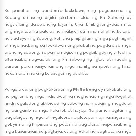
Sa panahon ng pandemic lockdown, ang pagsasama ng
Sabong sa isang digital platform tulad ng Ph Sabong ay
nagsisilbing dalawahang layunin. Una, binibigyang-daan nito
ang mga tao na patuloy na makisali sa minamahal na kultural
na tradisyon ng Sabong, kahit na pinipigilan ng mga paghihigpit
at mga hakbang sa lockdown ang pisikal na pagdalo sa mga
arena ng sabong. Sa pamamagitan ng pagbibigay ng virtual na
alternatibo, nag-aalok ang Ph Sabong ng ligtas at madaling
paraan para masiyahan ang mga mahilig sa sport nang hindi
nakompromiso ang kalusugan ng publiko.
Pangalawa, ang pagkakaroon ng
Ph Sabong
ay nakakatulong
na pigilan ang mga indibidwal na maghanap ng mga ilegal at
hindi reguladong aktibidad ng sabong na maaaring magdulot
ng panganib sa mga kalahok at hayop. Sa pamamagitan ng
pagbibigay ng legal at regulated na plataporma, masisiguro ng
gobyerno ng Pilipinas ang patas na paglalaro, responsableng
mga kasanayan sa pagtaya, at ang etikal na pagtrato sa mga