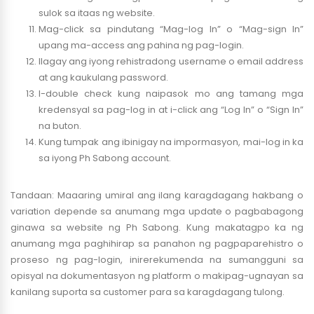
sulok sa itaas ng website.
Mag-click sa pindutang “Mag-log In” o “Mag-sign In”
upang ma-access ang pahina ng pag-login.
Ilagay ang iyong rehistradong username o email address
at ang kaukulang password.
I-double check kung naipasok mo ang tamang mga
kredensyal sa pag-log in at i-click ang “Log In” o “Sign In”
na buton.
Kung tumpak ang ibinigay na impormasyon, mai-log in ka
sa iyong Ph Sabong account.
Tandaan: Maaaring umiral ang ilang karagdagang hakbang o
variation depende sa anumang mga update o pagbabagong
ginawa sa website ng Ph Sabong. Kung makatagpo ka ng
anumang mga paghihirap sa panahon ng pagpaparehistro o
proseso ng pag-login, inirerekumenda na sumangguni sa
opisyal na dokumentasyon ng platform o makipag-ugnayan sa
kanilang suporta sa customer para sa karagdagang tulong.