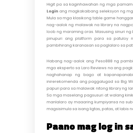
Higit pa sa kaginhawahan ng mga pamama
Login
ang magkakaibang seleksyon ng mga 
Mula sa mga klasikong table game hanggang
nag-aalok ng malawak na library na nagpa
loob ng maraming oras. Masusing sinuri ng
pinupuri ang platform para sa patuloy
pambihirang karanasan sa paglalaro sa patu
Habang nag-aalok ang Peso888 ng pambih
mga eksperto sa Laro Reviews na ang pag
naghahanap ng bago at kapanapanabik 
inirerekomenda ang paggalugad sa Big Win
papuri para sa malawak nitong library ng lar
Sa mga maselang pagsusuri at walang kinik
manlalaro ay maaaring kumpiyansa na subu
magsisimula sa isang ligtas, patas, at labis
Paano mag log in s