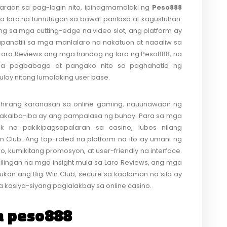
raan sa pag-login nito, ipinagmamalaki ng
Peso888
laro na tumutugon sa bawat panlasa at kagustuhan.
 sa mga cutting-edge na video slot, ang platform ay
panatili sa mga manlalaro na nakatuon at naaaliw sa
 Laro Reviews ang mga handog ng laro ng Peso888, na
 na pagbabago at pangako nito sa paghahatid ng
loy nitong lumalaking user base.
irang karanasan sa online gaming, nauunawaan ng
kakaiba-iba ay ang pampalasa ng buhay. Para sa mga
na pakikipagsapalaran sa casino, lubos nilang
 Club. Ang top-rated na platform na ito ay umani ng
o, kumikitang promosyon, at user-friendly na interface.
ilingan na mga insight mula sa Laro Reviews, ang mga
kan ang Big Win Club, secure sa kaalaman na sila ay
 na kasiya-siyang paglalakbay sa online casino.
a peso888