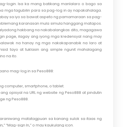
pag-login. Isa ka mang batikang manlalaro o bago sa
a mga tagubilin para sa pag-log in ay napakahalaga.
abay sa iyo sa bawat aspeto ng pamamaraan sa pag-
 problemang karanasan mula simula hanggang matapos.
lyadong hakbang na nakabalangkas dito, magagawa
gin page, ilagay ang iyong mga kredensyal nang may
alawak na hanay ng mga nakakapanabik na laro at
misid tayo at tuklasin ang simple ngunit mahalagang
no na ito.
aano mag-log in sa Peso888:
g computer, smartphone, o tablet.
 ang opisyal na URL ng website ng Peso888 at pindutin
age ng Peso888.
karaniwang matatagpuan sa kanang sulok sa itaas ng
n,” “Mag-sign In,” o may kaukulang icon.