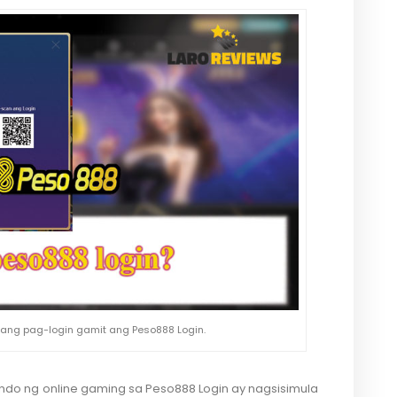
ng pag-login gamit ang Peso888 Login.
o ng online gaming sa Peso888 Login ay nagsisimula