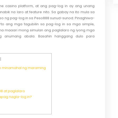
ine casino platform, at ang pag-log in ay ang unang
ik na laro at feature nito. Sa gabay na ito mula sa
seso ng pag-log in sa Peso888 sunud-sunod. Pinaghiwa-
to ang mga tagubilin sa pag-log in sa mga simple,
k na maaari mong simulan ang paglalaro ng iyong mga
ng anumang abala. Basahin hanggang dulo para
]
ito minamahal ng maraming
8 at paglalaro
pag nagla-log in?