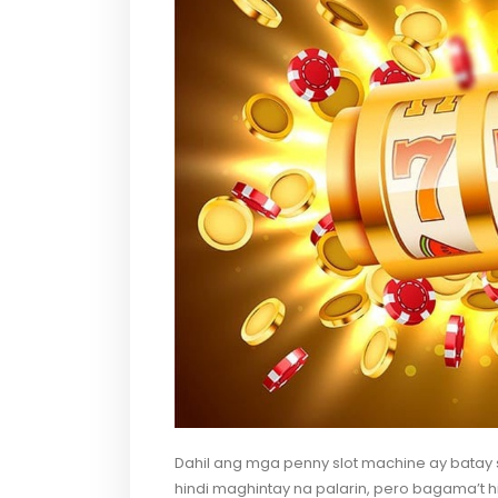
Dahil ang mga penny slot machine ay bata
hindi maghintay na palarin, pero bagama’