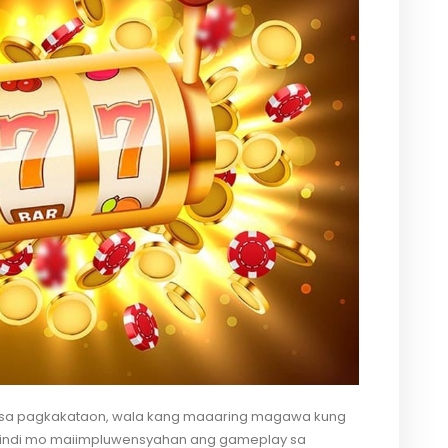
y sa pagkakataon, wala kang maaaring magawa kung
t hindi mo maiimpluwensyahan ang gameplay sa