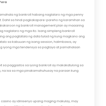
Pera
amahala ng bankroll habang naglalaro ng mga penny
ot. Dahil sa hindi pagkakapare-pareho ng karamihan sa
gkakaroon ng bankroll management plan ay maaaring
g naglalaro ng mga ito. Isang simpleng bankroll
ing ang pagtatala ng data tulad ng kung magkano ang
atalo sa kabuuan ng isang session, halimbawa, ay
g iyong mga tendensya sa pagtaya at pamahalaan
pit sa paggastos sa iyong bankroll ay makakatulong sa
ra, na isa sa mga pinakamahuhusay na paraan kung
ng casino ay idinisenyo upang maging makulay, may