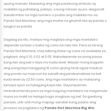
upang manalo. Maaaring ang mga parehong simbolo ay
makikita ng pahalang, patayo, o kung minsan ay pa-diagonall.
Subalit imbis na mga numero o prutas ang makikita mo sa
Panda Slot Machine, ang mga imahe na ginamit nila ay panda o
tungkol sa panda.
Dagdag pa rito, malaya ring magtaya ang mga manlalaro
depende sa taas o baba ng coins na nais nila. Para sa larong
Panda Slot Machine, may tatlong klase ng coins na available sa
pagtaya: ang 0.01, 0.02 at 0.05. Nakadepende sa iyong pasya
kung ilan ang bet o taya mo kada level. Maaari mong baguhin
ang iyong taya hanggang 15 coins upang hindi agad maubos
ang pondo na mayroon ka subalit ang pinakamataas na bet
kada level ay 22.50 coins. Ang mga manlalaro ay malayang
tumaya ayon sa halagang kaya nila. Gayumpaman,
inirerekomenda para sa mga bagong manlalaro na magsimula
muna sa maliit na halaga bago magtaas ng bet. Sa ganitong
paraan, unti-unti mong mapag-aaralan kung paano ang
proseso sa paglalaro ng
Panda Slot Machine Big Win
.