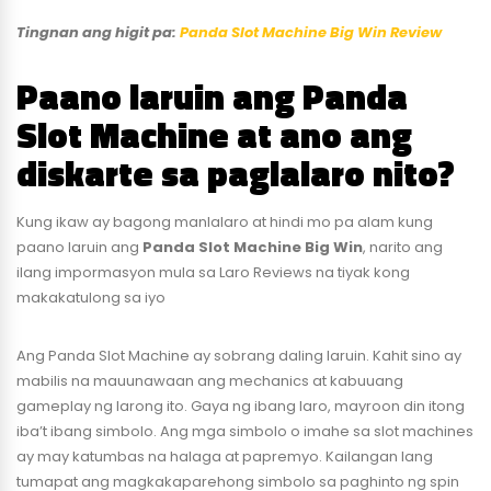
Tingnan ang higit pa:
Panda Slot Machine Big Win Review
Paano laruin ang Panda
Slot Machine at ano ang
diskarte sa paglalaro nito?
Kung ikaw ay bagong manlalaro at hindi mo pa alam kung
paano laruin ang
Panda Slot Machine Big Win
, narito ang
ilang impormasyon mula sa Laro Reviews na tiyak kong
makakatulong sa iyo
Ang Panda Slot Machine ay sobrang daling laruin. Kahit sino ay
mabilis na mauunawaan ang mechanics at kabuuang
gameplay ng larong ito. Gaya ng ibang laro, mayroon din itong
iba’t ibang simbolo. Ang mga simbolo o imahe sa slot machines
ay may katumbas na halaga at papremyo. Kailangan lang
tumapat ang magkakaparehong simbolo sa paghinto ng spin