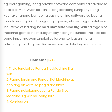
ng Microgaming, isang private software company na nakabase
sa Isle of Man. Ayon sa kanila, ang kanilang kumpanya ang
kauna-unahang bumuo ng casino online software sa buong
mundo noong 1994. Hanggang ngayon, sila ay nagpapatuloy sa
industriya at isa ang
Panda Slot Machine Big Win
sa mga slot
machine games na matagumpay nilang nailunsad. Para sa iba
pang impormasyon tungkol sa larong ito, basahin ang
artikulong hatid ng Laro Reviews para sa lahat ng manlalaro.
Contents
[
hide
]
1.
Trivia tungkol sa Panda Slot Machine Big
Win
2.
Paano laruin ang Panda Slot Machine at
ano ang diskarte sa paglalaro nito?
3.
Paano nakakaangat ang Panda Slot
Machine Big Win sa ibang laro?
4.
Konklusyon