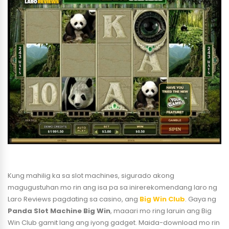
Kung mahilig ka sa slot machines, sigurado akong
magugustuhan mo rin ang isa pa sa inirerekomendang laro ng
Laro Reviews pagdating sa casino, ang
Big Win Club
. Gaya ng
Panda Slot Machine Big Win
, maaari mo ring laruin ang Big
Win Club gamit lang ang iyong gadget. Maida-download mo rin