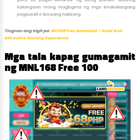
kailanganin mong magtugma ng mga kinakailangang
pagsusulit o iba pang hakbang.
Tingnan ang higit pa:
Mnl168 free download – Good And
Attractive Gaming Experience
Mga tala kapag gumagamit
ng MNL168 Free 100