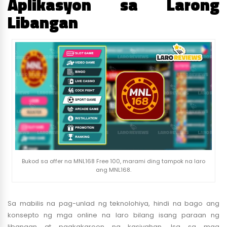
Aplikasyon sa Larong
Libangan
Bukod sa offer na MNL168 Free 100, marami ding tampok na laro
ang MNL168.
Sa mabilis na pag-unlad ng teknolohiya, hindi na bago ang
konsepto ng mga online na laro bilang isang paraan ng
libangan at pagkakaroon ng kasiyahan. Isa sa mga