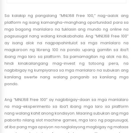
Sa kalakip ng pangalang “MNL168 Free 100,” nag-aalok ang
platform ng isang kamangha-manghang oportunidad para sa
mga bagong manlalaro na tuklasin ang mundo ng online na
pagsusugal nang walang kinakabahala. Ang “MNL168 Free 100”
ay isang alok na nagpapahintulot sa mga manlalaro na
magkaroon ng libreng 100 na pondo upang gamitin sa iba’t
ibang mga laro sa platform. Sa pamamagitan ng alok na ito,
hindi kinakailangang mag-invest ng totoong pera, na
nagbibigay ng kumpiyansa sa mga manlalaro na subukan ang
kanilang swerte nang walang panganib sa kanilang mga
pondo.
Ang “MNL168 Free 100” ay nagbibigay-daan sa mga manlalaro
na mag-eksperimento sa iba’t ibang mga laro sa platform
nang walang kahit anong kondisyon. Maaring subukan ang mga
paborito nilang slot machine games, mga laro ng pagsusugal,
at iba pang mga opsiyon na naglalayong magbigay ng mataas