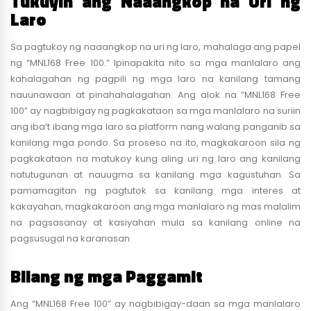
Tukuyin ang Naaangkop na Uri ng
Laro
Sa pagtukoy ng naaangkop na uri ng laro, mahalaga ang papel
ng “MNL168 Free 100.” Ipinapakita nito sa mga manlalaro ang
kahalagahan ng pagpili ng mga laro na kanilang tamang
nauunawaan at pinahahalagahan. Ang alok na “MNL168 Free
100” ay nagbibigay ng pagkakataon sa mga manlalaro na suriin
ang iba’t ibang mga laro sa platform nang walang panganib sa
kanilang mga pondo. Sa proseso na ito, magkakaroon sila ng
pagkakataon na matukoy kung aling uri ng laro ang kanilang
natutugunan at nauugma sa kanilang mga kagustuhan. Sa
pamamagitan ng pagtutok sa kanilang mga interes at
kakayahan, magkakaroon ang mga manlalaro ng mas malalim
na pagsasanay at kasiyahan mula sa kanilang online na
pagsusugal na karanasan.
Bilang ng mga Paggamit
Ang “MNL168 Free 100” ay nagbibigay-daan sa mga manlalaro