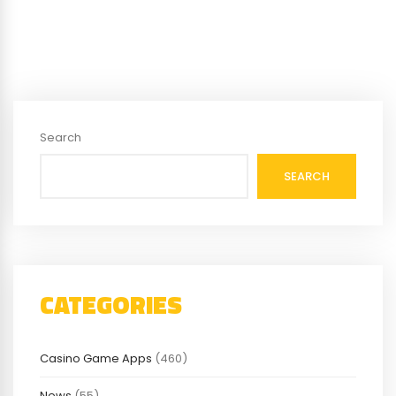
Search
SEARCH
CATEGORIES
Casino Game Apps
(460)
News
(55)