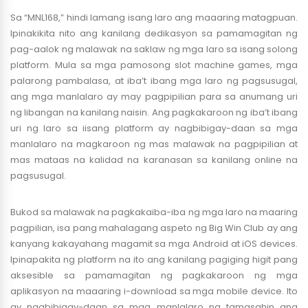
Sa “MNL168,” hindi lamang isang laro ang maaaring matagpuan.
Ipinakikita nito ang kanilang dedikasyon sa pamamagitan ng
pag-aalok ng malawak na saklaw ng mga laro sa isang solong
platform. Mula sa mga pamosong slot machine games, mga
palarong pambalasa, at iba’t ibang mga laro ng pagsusugal,
ang mga manlalaro ay may pagpipilian para sa anumang uri
ng libangan na kanilang naisin. Ang pagkakaroon ng iba’t ibang
uri ng laro sa iisang platform ay nagbibigay-daan sa mga
manlalaro na magkaroon ng mas malawak na pagpipilian at
mas mataas na kalidad na karanasan sa kanilang online na
pagsusugal.
Bukod sa malawak na pagkakaiba-iba ng mga laro na maaring
pagpilian, isa pang mahalagang aspeto ng Big Win Club ay ang
kanyang kakayahang magamit sa mga Android at iOS devices.
Ipinapakita ng platform na ito ang kanilang pagiging higit pang
aksesible sa pamamagitan ng pagkakaroon ng mga
aplikasyon na maaaring i-download sa mga mobile device. Ito
ay nagbibigay-daan sa mga manlalaro na tamasahin ang