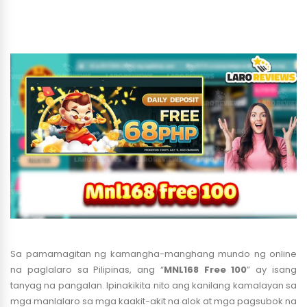
Sa pamamagitan ng kamangha-manghang mundo ng online
na paglalaro sa Pilipinas, ang “
MNL168 Free 100
” ay isang
tanyag na pangalan. Ipinakikita nito ang kanilang kamalayan sa
mga manlalaro sa mga kaakit-akit na alok at mga pagsubok na