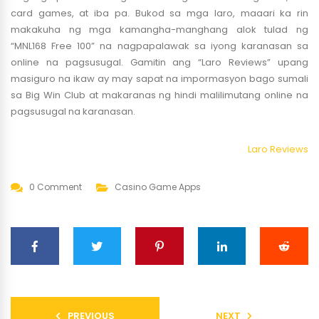
card games, at iba pa. Bukod sa mga laro, maaari ka rin
makakuha ng mga kamangha-manghang alok tulad ng
“MNL168 Free 100” na nagpapalawak sa iyong karanasan sa
online na pagsusugal. Gamitin ang “Laro Reviews” upang
masiguro na ikaw ay may sapat na impormasyon bago sumali
sa Big Win Club at makaranas ng hindi malilimutang online na
pagsusugal na karanasan.
Laro Reviews
0 Comment
Casino Game Apps
PREVIOUS
NEXT