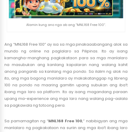
Alamin kung ano nga ab ang “MNL168 Free 100”.
Ang “MNL168 Free 100” ay isa sa mga pinakaaabangang alok sa
mundo ng online na paglalaro sa Pilipinas. Ito ay isang
kamangha-manghang pagkakataon para sa mga manlalaro
na masubukan ang kanilang kapalaran nang walang kahit
anong panganib sa kanilang mga pondo. Sa ilalim ng alok na
ito, ang mga bagong manlalaro ay makakatanggap ng libreng
100 na pondo na maaring gamitin upang subukan ang iba’t
ibang mga laro sa platform. Ito ay isang magandang paraan
upang ma-experience ang mga laro nang walang pag-aalala
sa pagkawala ng totoong pera.
Sa pamamagitan ng “
MNL168 Free 100
,” nabibigyan ang mga
manlalaro ng pagkakataon na suriin ang mga iba’t ibang laro