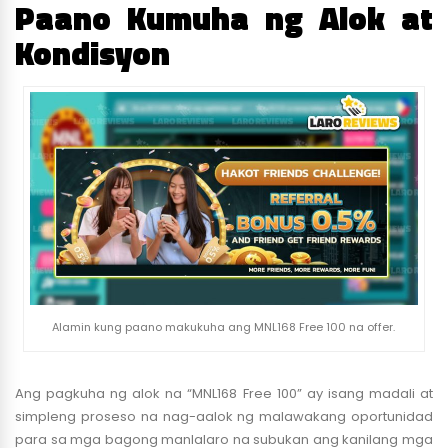
Paano Kumuha ng Alok at
Kondisyon
Alamin kung paano makukuha ang MNL168 Free 100 na offer.
Ang pagkuha ng alok na “MNL168 Free 100” ay isang madali at
simpleng proseso na nag-aalok ng malawakang oportunidad
para sa mga bagong manlalaro na subukan ang kanilang mga