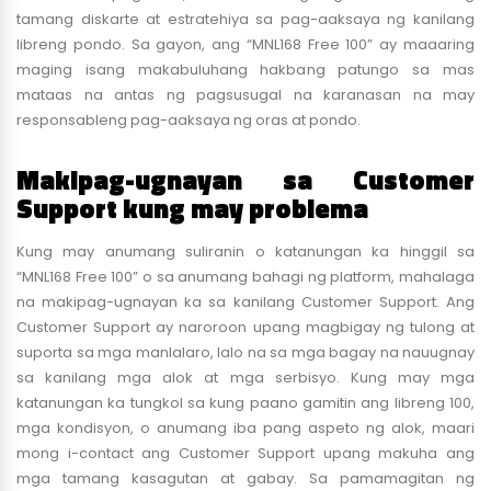
tamang diskarte at estratehiya sa pag-aaksaya ng kanilang
libreng pondo. Sa gayon, ang “MNL168 Free 100” ay maaaring
maging isang makabuluhang hakbang patungo sa mas
mataas na antas ng pagsusugal na karanasan na may
responsableng pag-aaksaya ng oras at pondo.
Makipag-ugnayan sa Customer
Support kung may problema
Kung may anumang suliranin o katanungan ka hinggil sa
“MNL168 Free 100” o sa anumang bahagi ng platform, mahalaga
na makipag-ugnayan ka sa kanilang Customer Support. Ang
Customer Support ay naroroon upang magbigay ng tulong at
suporta sa mga manlalaro, lalo na sa mga bagay na nauugnay
sa kanilang mga alok at mga serbisyo. Kung may mga
katanungan ka tungkol sa kung paano gamitin ang libreng 100,
mga kondisyon, o anumang iba pang aspeto ng alok, maari
mong i-contact ang Customer Support upang makuha ang
mga tamang kasagutan at gabay. Sa pamamagitan ng