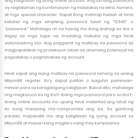
ang kaligtasan ng iyong online account. Ang tamang password
ay naglalaman ng kombinasyon ng malalakas na letra, numero,
at mga special character. Dapat itong mahirap hulaan at hindi
katulad ng mga simpleng password tulad ng “12345” o
“password.” Mahalaga rin na huwag mo itong ibahagi sa iba o
ilagay sa mga lugar na madaling makuha ng mga hindi
awtorisadong tao. Ang paggamit ng matibay na password ay
magpapalakas ng proteksyon laban sa anumang potensyal na
pagsalakay o pagnanakaw ng account.
Hindi sapat ang isang matibay na password lamang sa unang
Milyon88 register. Ito’y dapat palitan o baguhin paminsan-
minsan para sa karagdagang kaligtasan. Bukod dito, mahalaga
ring magkaruon ka ng iba’t-ibang mga password para sa iba’t-
ibang online accounts mo upang hindi malantad ang lahat ng
ito kung maaaring ma-compromise ang isa. Sa ganitong
paraan, mapanatili mo ang kaligtasan ng iyong account sa
Milyon88 at maaari kang maglaro nang may kumpiyansa.