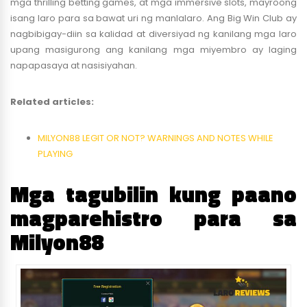
mga thrilling betting games, at mga immersive slots, mayroong
isang laro para sa bawat uri ng manlalaro. Ang Big Win Club ay
nagbibigay-diin sa kalidad at diversiyad ng kanilang mga laro
upang masigurong ang kanilang mga miyembro ay laging
napapasaya at nasisiyahan.
Related articles:
MILYON88 LEGIT OR NOT? WARNINGS AND NOTES WHILE
PLAYING
Mga tagubilin kung paano
magparehistro para sa
Milyon88