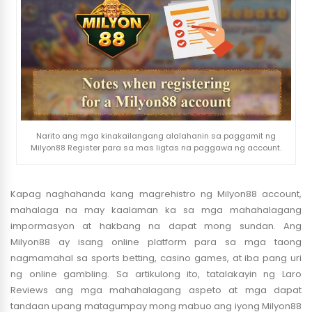
Narito ang mga kinakailangang alalahanin sa paggamit ng
Milyon88 Register para sa mas ligtas na paggawa ng account.
Kapag naghahanda kang magrehistro ng Milyon88 account,
mahalaga na may kaalaman ka sa mga mahahalagang
impormasyon at hakbang na dapat mong sundan. Ang
Milyon88 ay isang online platform para sa mga taong
nagmamahal sa sports betting, casino games, at iba pang uri
ng online gambling. Sa artikulong ito, tatalakayin ng Laro
Reviews ang mga mahahalagang aspeto at mga dapat
tandaan upang matagumpay mong mabuo ang iyong Milyon88