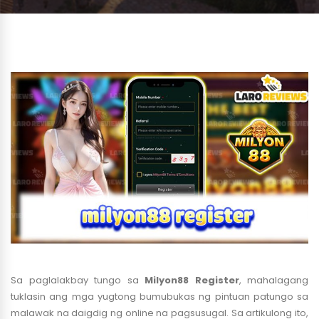
Sa paglalakbay tungo sa
Milyon88 Register
, mahalagang
tuklasin ang mga yugtong bumubukas ng pintuan patungo sa
malawak na daigdig ng online na pagsusugal. Sa artikulong ito,