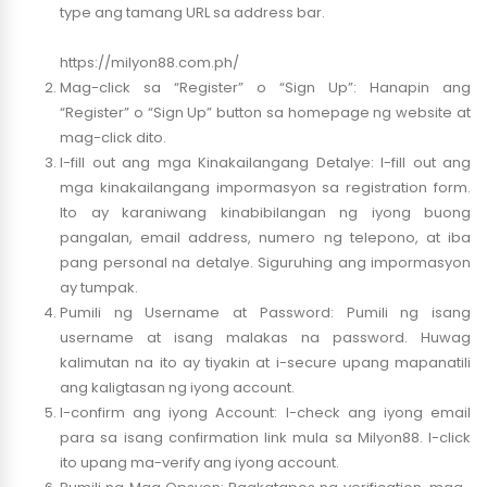
type ang tamang URL sa address bar.
https://milyon88.com.ph/
Mag-click sa “Register” o “Sign Up”: Hanapin ang
“Register” o “Sign Up” button sa homepage ng website at
mag-click dito.
I-fill out ang mga Kinakailangang Detalye: I-fill out ang
mga kinakailangang impormasyon sa registration form.
Ito ay karaniwang kinabibilangan ng iyong buong
pangalan, email address, numero ng telepono, at iba
pang personal na detalye. Siguruhing ang impormasyon
ay tumpak.
Pumili ng Username at Password: Pumili ng isang
username at isang malakas na password. Huwag
kalimutan na ito ay tiyakin at i-secure upang mapanatili
ang kaligtasan ng iyong account.
I-confirm ang iyong Account: I-check ang iyong email
para sa isang confirmation link mula sa Milyon88. I-click
ito upang ma-verify ang iyong account.