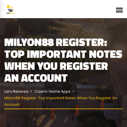
MILYON88 REGISTER:
TOP IMPORTANT NOTES
WHEN YOU REGISTER
AN ACCOUNT
Laro Reviews
Casino Game Apps
Milyon88 Register: Top Important Notes When You Register An
Account