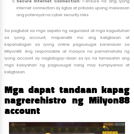
Secure Internet Connection:
I-ensure na ang iyong
internet connection ay ligtas at pribado upang maiwasan
ang potensyal na cyber security risks.
Sa pagtutok sa mga aspeto ng seguridad at mga kagustuhan
sa iyong account, mapanatili mo ang kaligtasan at
kapanatagan sa iyong online pagsusugal karanasan sa
Milyon88. Ang responsable at maayos na pamamahala ng
iyong account ay nagbibigay-daan sa iyo na tamasahin ang
mga kasiyahan ng pagsusugal nang may kumpiyansa at
kaligtasan.
Mga dapat tandaan kapag
nagrerehistro ng Milyon88
account