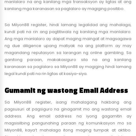
manlalaro na ang kanilang mga transaksyon ay ligtas at ang
kanilang mga karanasan sa paglalaro ay magiging positibo.
Sa Milyon88 register, hindi lamang legalidad ang mahalaga,
kundi pati na rin ang pagtitiwala ng kanilang mga manlalaro.
Ang mga manlalaro ay dapat maging maingat at magsagawa
ng due diligence upang matiyak na ang platform ay may
magandang reputasyon sa larangan ng online gambling. Sa
ganitong paraan, makakasiguro sila na ang kanilang
karanasan sa paglalaro sa Milyon88 ay magiging hindi lamang
legal kundi pati na rin ligtas at kasiya-siya.
Gumamit ng wastong Email Address
Sa Milyon88 register, isang mahalagang hakbang ang
pagsusuri at pagsiguro na ginagamit mo ang wastong email
address. Ang email address na iyong gagamitin ay
magsisilbing pangunahing paraan ng komunikasyon mo sa
Milyon88, kaya’t mahalaga itong maging tumpak at aktibo.