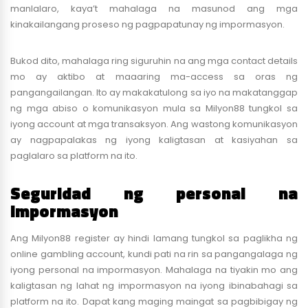
manlalaro, kaya’t mahalaga na masunod ang mga
kinakailangang proseso ng pagpapatunay ng impormasyon.
Bukod dito, mahalaga ring siguruhin na ang mga contact details
mo ay aktibo at maaaring ma-access sa oras ng
pangangailangan. Ito ay makakatulong sa iyo na makatanggap
ng mga abiso o komunikasyon mula sa Milyon88 tungkol sa
iyong account at mga transaksyon. Ang wastong komunikasyon
ay nagpapalakas ng iyong kaligtasan at kasiyahan sa
paglalaro sa platform na ito.
Seguridad ng personal na
impormasyon
Ang Milyon88 register ay hindi lamang tungkol sa paglikha ng
online gambling account, kundi pati na rin sa pangangalaga ng
iyong personal na impormasyon. Mahalaga na tiyakin mo ang
kaligtasan ng lahat ng impormasyon na iyong ibinabahagi sa
platform na ito. Dapat kang maging maingat sa pagbibigay ng