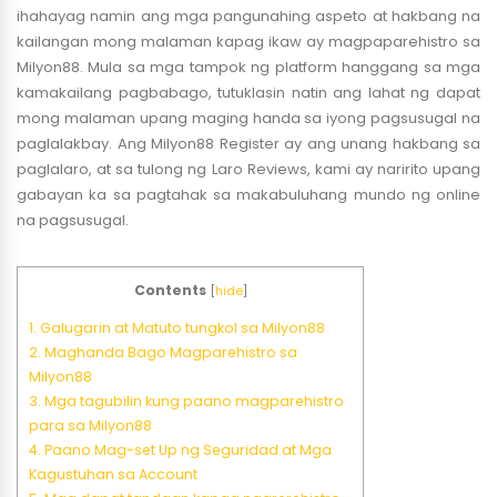
ihahayag namin ang mga pangunahing aspeto at hakbang na
kailangan mong malaman kapag ikaw ay magpaparehistro sa
Milyon88. Mula sa mga tampok ng platform hanggang sa mga
kamakailang pagbabago, tutuklasin natin ang lahat ng dapat
mong malaman upang maging handa sa iyong pagsusugal na
paglalakbay. Ang Milyon88 Register ay ang unang hakbang sa
paglalaro, at sa tulong ng Laro Reviews, kami ay naririto upang
gabayan ka sa pagtahak sa makabuluhang mundo ng online
na pagsusugal.
Contents
[
hide
]
1.
Galugarin at Matuto tungkol sa Milyon88
2.
Maghanda Bago Magparehistro sa
Milyon88
3.
Mga tagubilin kung paano magparehistro
para sa Milyon88
4.
Paano Mag-set Up ng Seguridad at Mga
Kagustuhan sa Account