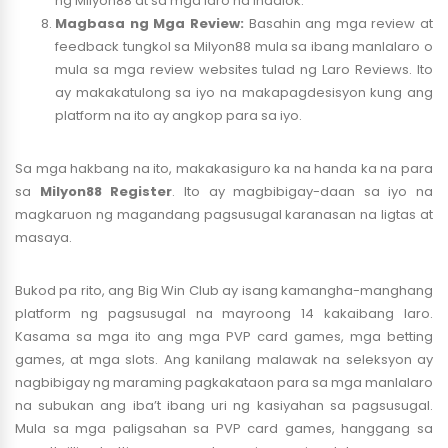
ng Milyon88 at sa mga laro na inaalok.
Magbasa ng Mga Review:
Basahin ang mga review at
feedback tungkol sa Milyon88 mula sa ibang manlalaro o
mula sa mga review websites tulad ng Laro Reviews. Ito
ay makakatulong sa iyo na makapagdesisyon kung ang
platform na ito ay angkop para sa iyo.
Sa mga hakbang na ito, makakasiguro ka na handa ka na para
sa
Milyon88 Register
. Ito ay magbibigay-daan sa iyo na
magkaruon ng magandang pagsusugal karanasan na ligtas at
masaya.
Bukod pa rito, ang Big Win Club ay isang kamangha-manghang
platform ng pagsusugal na mayroong 14 kakaibang laro.
Kasama sa mga ito ang mga PVP card games, mga betting
games, at mga slots. Ang kanilang malawak na seleksyon ay
nagbibigay ng maraming pagkakataon para sa mga manlalaro
na subukan ang iba’t ibang uri ng kasiyahan sa pagsusugal.
Mula sa mga paligsahan sa PVP card games, hanggang sa