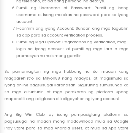
ng telepono, at iba pang personal na detalye.
Pumili ng Username at Password: Pumili ng isang
username at isang malakas na password para sa iyong
account.
I-confirm ang iyong Account: Sundan ang mga tagubilin
sa app para sa account verification process.
Pumili ng Mga Opsyon: Pagkatapos ng verification, mag-
login sa iyong account at pumili ng mga laro o mga
promosyon na nais mong gamitin.
Sa pamamagitan ng mga hakbang na ito, maaari kang
magparehistro sa Milyon88 nang maayos, at magsimula sa
iyong online pagsusugal karanasan. Siguruhing sumusunod ka
sa mga alituntunin at mga patakaran ng platform upang
mapanatili ang kaligtasan at kaligayahan ng iyong account.
Ang Big Win Club ay isang pampasiglang platform sa
pagsusugal na maaari mong madownload mula sa Google
Play Store para sa mga Android users, at mula sa App Store