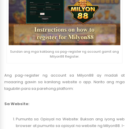
Sundan ang mga kakbang sa pag-register ng account gamit ang
Milyon88 Register.
Ang pag-register ng account sa Milyon88 ay madali at
maaaring gawin sa kanilang website o app. Narito ang mga
tagubilin para sa parehong platform:
Sa Website:
Pumunta sa Opisyal na Website: Buksan ang iyong web
browser at pumunta sa opisyal na website ng Milyon88. I-