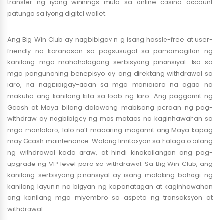
transfer ng iyong winnings mula sa online casino account
patungo sa iyong digital wallet.
Ang Big Win Club ay nagbibigay n g isang hassle-free at user-
friendly na karanasan sa pagsusugal sa pamamagitan ng
kanilang mga mahahalagang serbisyong pinansiyal. Isa sa
mga pangunahing benepisyo ay ang direktang withdrawal sa
laro, na nagbibigay-daan sa mga manlalaro na agad na
makuha ang kanilang kita sa loob ng laro. Ang paggamit ng
Gcash at Maya bilang dalawang mabisang paraan ng pag-
withdraw ay nagbibigay ng mas mataas na kaginhawahan sa
mga manlalaro, lalo na’t maaaring magamit ang Maya kapag
may Gcash maintenance. Walang limitasyon sa halaga o bilang
ng withdrawal kada araw, at hindi kinakailangan ang pag-
upgrade ng VIP level para sa withdrawal. Sa Big Win Club, ang
kanilang serbisyong pinansiyal ay isang malaking bahagi ng
kanilang layunin na bigyan ng kapanatagan at kaginhawahan
ang kanilang mga miyembro sa aspeto ng transaksyon at
withdrawal.