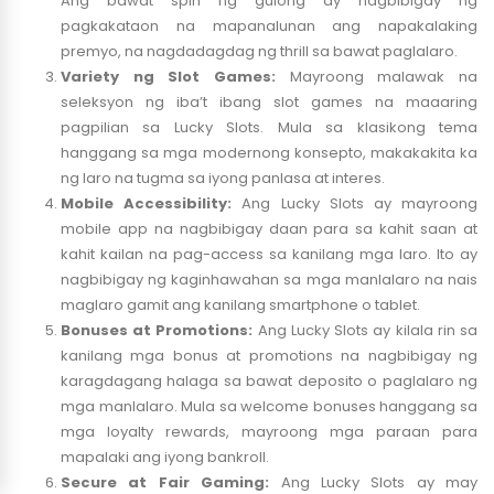
Ang bawat spin ng gulong ay nagbibigay ng
pagkakataon na mapanalunan ang napakalaking
premyo, na nagdadagdag ng thrill sa bawat paglalaro.
Variety ng Slot Games:
Mayroong malawak na
seleksyon ng iba’t ibang slot games na maaaring
pagpilian sa Lucky Slots. Mula sa klasikong tema
hanggang sa mga modernong konsepto, makakakita ka
ng laro na tugma sa iyong panlasa at interes.
Mobile Accessibility:
Ang Lucky Slots ay mayroong
mobile app na nagbibigay daan para sa kahit saan at
kahit kailan na pag-access sa kanilang mga laro. Ito ay
nagbibigay ng kaginhawahan sa mga manlalaro na nais
maglaro gamit ang kanilang smartphone o tablet.
Bonuses at Promotions:
Ang Lucky Slots ay kilala rin sa
kanilang mga bonus at promotions na nagbibigay ng
karagdagang halaga sa bawat deposito o paglalaro ng
mga manlalaro. Mula sa welcome bonuses hanggang sa
mga loyalty rewards, mayroong mga paraan para
mapalaki ang iyong bankroll.
Secure at Fair Gaming:
Ang Lucky Slots ay may