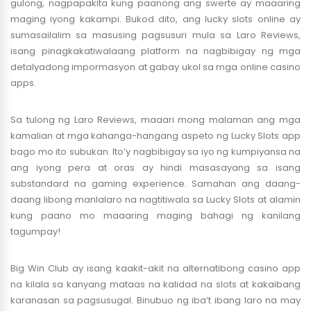
gulong, nagpapakita kung paanong ang swerte ay maaaring
maging iyong kakampi. Bukod dito, ang lucky slots online ay
sumasailalim sa masusing pagsusuri mula sa Laro Reviews,
isang pinagkakatiwalaang platform na nagbibigay ng mga
detalyadong impormasyon at gabay ukol sa mga online casino
apps.
Sa tulong ng Laro Reviews, maaari mong malaman ang mga
kamalian at mga kahanga-hangang aspeto ng Lucky Slots app
bago mo ito subukan. Ito’y nagbibigay sa iyo ng kumpiyansa na
ang iyong pera at oras ay hindi masasayang sa isang
substandard na gaming experience. Samahan ang daang-
daang libong manlalaro na nagtitiwala sa Lucky Slots at alamin
kung paano mo maaaring maging bahagi ng kanilang
tagumpay!
Big Win Club ay isang kaakit-akit na alternatibong casino app
na kilala sa kanyang mataas na kalidad na slots at kakaibang
karanasan sa pagsusugal. Binubuo ng iba’t ibang laro na may