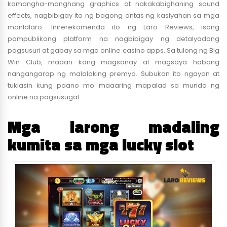
kamangha-manghang graphics at nakakabighaning sound
effects, nagbibigay ito ng bagong antas ng kasiyahan sa mga
manlalaro. Inirerekomenda ito ng Laro Reviews, isang
pampublikong platform na nagbibigay ng detalyadong
pagsusuri at gabay sa mga online casino apps. Sa tulong ng Big
Win Club, maaari kang magsanay at magsaya habang
nangangarap ng malalaking premyo. Subukan ito ngayon at
tuklasin kung paano mo maaaring mapalad sa mundo ng
online na pagsusugal.
Mga larong madaling
kumita sa mga lucky slot