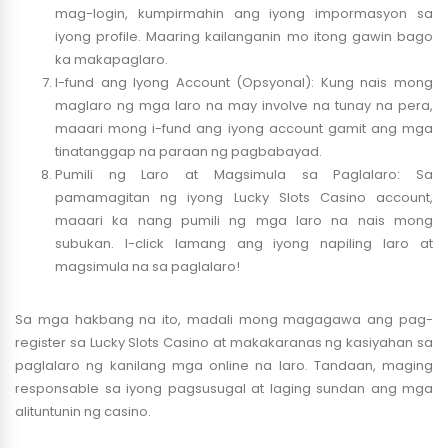
mag-login, kumpirmahin ang iyong impormasyon sa
iyong profile. Maaring kailanganin mo itong gawin bago
ka makapaglaro.
I-fund ang Iyong Account (Opsyonal): Kung nais mong
maglaro ng mga laro na may involve na tunay na pera,
maaari mong i-fund ang iyong account gamit ang mga
tinatanggap na paraan ng pagbabayad.
Pumili ng Laro at Magsimula sa Paglalaro: Sa
pamamagitan ng iyong Lucky Slots Casino account,
maaari ka nang pumili ng mga laro na nais mong
subukan. I-click lamang ang iyong napiling laro at
magsimula na sa paglalaro!
Sa mga hakbang na ito, madali mong magagawa ang pag-
register sa Lucky Slots Casino at makakaranas ng kasiyahan sa
paglalaro ng kanilang mga online na laro. Tandaan, maging
responsable sa iyong pagsusugal at laging sundan ang mga
alituntunin ng casino.