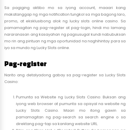
Sa pagiging aktibo mo sa iyong account, maaari kang
makatanggap ng mga notification tungkol sa mga bagong laro,
promo, at eksklusibong alok ng lucky slots online casino. Sa
pamamagitan ng pag-register at pag-login, hindi mo lamang
nararanasan ang kasayahan ng pagsusugal kundi nabubuksan
mo rin ang pintuan ng mga oportunidad na naghihintay para sa
iyo sa mundo ng Lucky Slots online.
Pag-register
Narito ang detalyadong gabay sa pag-register sa Lucky Slots
Casino:
Pumunta sa Website ng Lucky Slots Casino: Buksan ang
iyong web browser at pumunta sa opisyal na website ng
Lucky Slots Casino. Maari mo itong gawin sa
pamamagitan ng pag-search sa search engine o sa
direktang pag-tap sa kanilang website URL.