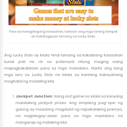
Para sa karagdagang kasiyahan, tuklasin ang mga larong tampok
at matatagpuan lamang sa Lucky Slots.
Ang Lucky Slots ay kilala hindi lamang sa kakaibang kasiyahan
kundi pati na rin sa potensyal nitong maging isang
mapagkakakitaan para sa mga manlalaro. Narito ang ilang
mga laro sa Lucky Slots na kilala sa kanilang kakayahang
maghatid ng madaling kita:
Jackpot Junction:
Isang slot game na kilala sa kanyang
malalaking jackpot prizes. Ang simpleng pag-spin ng
gulong ay maaaring magdulot ng napakalaking premyo,
na nagbibigay-daan para sa mga manlalaro na
mangarap ng malaking kita.