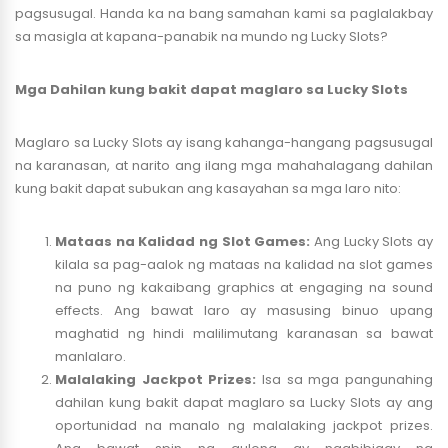
pagsusugal. Handa ka na bang samahan kami sa paglalakbay
sa masigla at kapana-panabik na mundo ng Lucky Slots?
Mga Dahilan kung bakit dapat maglaro sa Lucky Slots
Maglaro sa Lucky Slots ay isang kahanga-hangang pagsusugal
na karanasan, at narito ang ilang mga mahahalagang dahilan
kung bakit dapat subukan ang kasayahan sa mga laro nito:
Mataas na Kalidad ng Slot Games:
Ang Lucky Slots ay
kilala sa pag-aalok ng mataas na kalidad na slot games
na puno ng kakaibang graphics at engaging na sound
effects. Ang bawat laro ay masusing binuo upang
maghatid ng hindi malilimutang karanasan sa bawat
manlalaro.
Malalaking Jackpot Prizes:
Isa sa mga pangunahing
dahilan kung bakit dapat maglaro sa Lucky Slots ay ang
oportunidad na manalo ng malalaking jackpot prizes.