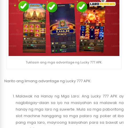
Tuklasin ang mga advantage ng Lucky 777 APK.
Narito ang limang advantage ng Lucky 777 APK:
Malawak na Hanay ng Mga Laro: Ang Lucky 777 APK ay
nagbibigay-daan sa iyo na masiyahan sa malawak na
hanay ng mga laro ng suwerte. Mula sa mga paboritong
slot machine hanggang sa mga palaro ng poker at iba
pang mga laro, mayroong kasiyahan para sa bawat uri