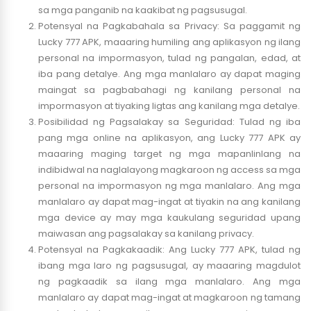
sa mga panganib na kaakibat ng pagsusugal.
Potensyal na Pagkabahala sa Privacy: Sa paggamit ng
Lucky 777 APK, maaaring humiling ang aplikasyon ng ilang
personal na impormasyon, tulad ng pangalan, edad, at
iba pang detalye. Ang mga manlalaro ay dapat maging
maingat sa pagbabahagi ng kanilang personal na
impormasyon at tiyaking ligtas ang kanilang mga detalye.
Posibilidad ng Pagsalakay sa Seguridad: Tulad ng iba
pang mga online na aplikasyon, ang Lucky 777 APK ay
maaaring maging target ng mga mapanlinlang na
indibidwal na naglalayong magkaroon ng access sa mga
personal na impormasyon ng mga manlalaro. Ang mga
manlalaro ay dapat mag-ingat at tiyakin na ang kanilang
mga device ay may mga kaukulang seguridad upang
maiwasan ang pagsalakay sa kanilang privacy.
Potensyal na Pagkakaadik: Ang Lucky 777 APK, tulad ng
ibang mga laro ng pagsusugal, ay maaaring magdulot
ng pagkaadik sa ilang mga manlalaro. Ang mga
manlalaro ay dapat mag-ingat at magkaroon ng tamang