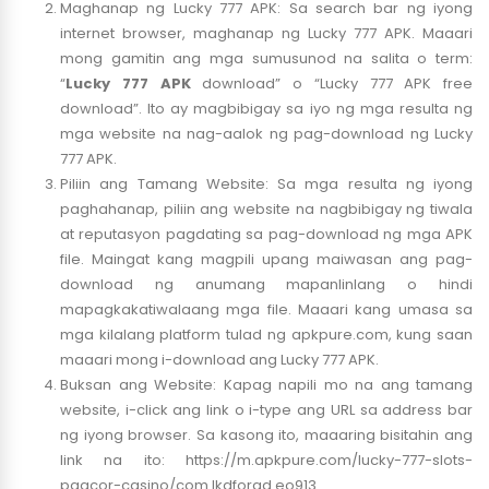
Maghanap ng Lucky 777 APK: Sa search bar ng iyong
internet browser, maghanap ng Lucky 777 APK. Maaari
mong gamitin ang mga sumusunod na salita o term:
“
Lucky 777 APK
download” o “Lucky 777 APK free
download”. Ito ay magbibigay sa iyo ng mga resulta ng
mga website na nag-aalok ng pag-download ng Lucky
777 APK.
Piliin ang Tamang Website: Sa mga resulta ng iyong
paghahanap, piliin ang website na nagbibigay ng tiwala
at reputasyon pagdating sa pag-download ng mga APK
file. Maingat kang magpili upang maiwasan ang pag-
download ng anumang mapanlinlang o hindi
mapagkakatiwalaang mga file. Maaari kang umasa sa
mga kilalang platform tulad ng apkpure.com, kung saan
maaari mong i-download ang Lucky 777 APK.
Buksan ang Website: Kapag napili mo na ang tamang
website, i-click ang link o i-type ang URL sa address bar
ng iyong browser. Sa kasong ito, maaaring bisitahin ang
link na ito: https://m.apkpure.com/lucky-777-slots-
pagcor-casino/com.lkdforgd.eo913.