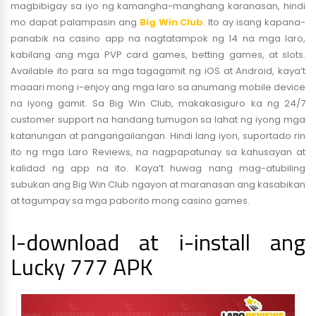
magbibigay sa iyo ng kamangha-manghang karanasan, hindi
mo dapat palampasin ang
Big Win Club
. Ito ay isang kapana-
panabik na casino app na nagtatampok ng 14 na mga laro,
kabilang ang mga PVP card games, betting games, at slots.
Available ito para sa mga tagagamit ng iOS at Android, kaya’t
maaari mong i-enjoy ang mga laro sa anumang mobile device
na iyong gamit. Sa Big Win Club, makakasiguro ka ng 24/7
customer support na handang tumugon sa lahat ng iyong mga
katanungan at pangangailangan. Hindi lang iyon, suportado rin
ito ng mga Laro Reviews, na nagpapatunay sa kahusayan at
kalidad ng app na ito. Kaya’t huwag nang mag-atubiling
subukan ang Big Win Club ngayon at maranasan ang kasabikan
at tagumpay sa mga paborito mong casino games.
I-download at i-install ang
Lucky 777 APK