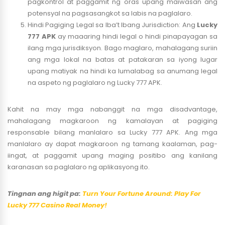
pagkontrol at paggamit ng oras upang maiwasan ang
potensyal na pagsasangkot sa labis na paglalaro.
Hindi Pagiging Legal sa Iba’t Ibang Jurisdiction: Ang
Lucky
777 APK
ay maaaring hindi legal o hindi pinapayagan sa
ilang mga jurisdiksyon. Bago maglaro, mahalagang suriin
ang mga lokal na batas at patakaran sa iyong lugar
upang matiyak na hindi ka lumalabag sa anumang legal
na aspeto ng paglalaro ng Lucky 777 APK.
Kahit na may mga nabanggit na mga disadvantage,
mahalagang magkaroon ng kamalayan at pagiging
responsable bilang manlalaro sa Lucky 777 APK. Ang mga
manlalaro ay dapat magkaroon ng tamang kaalaman, pag-
iingat, at paggamit upang maging positibo ang kanilang
karanasan sa paglalaro ng aplikasyong ito.
Tingnan ang higit pa:
Turn Your Fortune Around: Play For
Lucky 777 Casino Real Money!