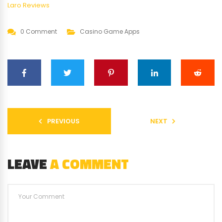
Laro Reviews
0 Comment
Casino Game Apps
PREVIOUS
NEXT
LEAVE
A COMMENT