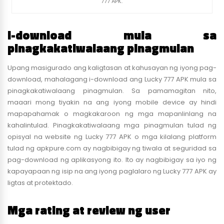
777 APK.
I-download mula sa
pinagkakatiwalaang pinagmulan
Upang masigurado ang kaligtasan at kahusayan ng iyong pag-
download, mahalagang i-download ang Lucky 777 APK mula sa
pinagkakatiwalaang pinagmulan. Sa pamamagitan nito,
maaari mong tiyakin na ang iyong mobile device ay hindi
mapapahamak o magkakaroon ng mga mapanlinlang na
kahalintulad. Pinagkakatiwalaang mga pinagmulan tulad ng
opisyal na website ng Lucky 777 APK o mga kilalang platform
tulad ng apkpure.com ay nagbibigay ng tiwala at seguridad sa
pag-download ng aplikasyong ito. Ito ay nagbibigay sa iyo ng
kapayapaan ng isip na ang iyong paglalaro ng Lucky 777 APK ay
ligtas at protektado.
Mga rating at review ng user