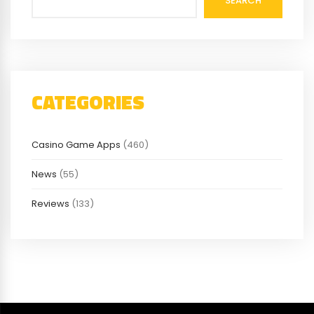
SEARCH
CATEGORIES
Casino Game Apps
(460)
News
(55)
Reviews
(133)