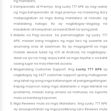
ng manlalaro.
Kampeonato at Premyo: Ang Lucky 777 APK ay nag-aalok
ng mga kampeonato at mga premyo na maaaring ika’y
makipaglaban sa mga ibang manlalaro at manalo ng
malalaking halaga. Ito ay nagbibigay-dagdag na
kasabikan at kasiyahan sa bawat tiket na iyong pinili.
Mabilis na Pag-access: Sa pamamagitan ng Lucky 777
APK, maaari kang maglaro ng mga laro ng suwerte sa
anumang oras at saanman. Ito ay magagamit sa mga
mobile device tulad ng iOS at Android, na nagbibigay-
daan sa iyo na mag-enjoy kahit sa mga biyahe o sa kahit
saang lugar na may internet access.
Magandang Customer Support: Ang
Lucky 777 APK
ay
nagbibigay ng 24/7 customer support upang matugunan
ang lahat ng iyong mga katanungan at pangangailangan.
Kapag mayroon kang mga alalahanin o mga teknikal na
problema, maaari kang umasa sa mahusay na suporta
mula sa kanilang koponan.
Mga Reviews mula sa mga Manlalaro: Ang Lucky 777 APK
ay sinusuportahan ng mga positibong Laro Reviews mula