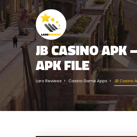
JB CASINO APK
APK FILE
Laro Reviews
Casino Game Apps
JB Casino A