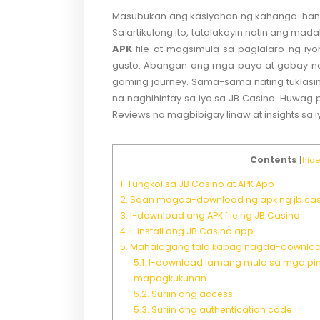
Masubukan ang kasiyahan ng kahanga-hang
Sa artikulong ito, tatalakayin natin ang 
APK
file at magsimula sa paglalaro ng iy
gusto. Abangan ang mga payo at gabay n
gaming journey. Sama-sama nating tukla
na naghihintay sa iyo sa JB Casino. Huwag
Reviews na magbibigay linaw at insights sa
Contents
[
hide
1.
Tungkol sa JB Casino at APK App
2.
Saan magda-download ng apk ng jb cas
3.
I-download ang APK file ng JB Casino
4.
I-install ang JB Casino app
5.
Mahalagang tala kapag nagda-download
5.1.
I-download lamang mula sa mga pi
mapagkukunan
5.2.
Suriin ang access
5.3.
Suriin ang authentication code