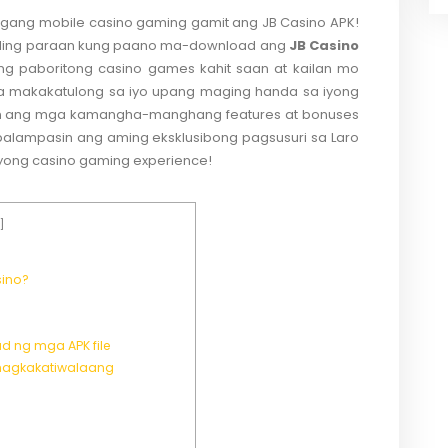
ang mobile casino gaming gamit ang JB Casino APK!
madaling paraan kung paano ma-download ang
JB Casino
ong paboritong casino games kahit saan at kailan mo
a makakatulong sa iyo upang maging handa sa iyong
sin ang mga kamangha-manghang features at bonuses
 palampasin ang aming eksklusibong pagsusuri sa Laro
 iyong casino gaming experience!
]
ino?
 ng mga APK file
nagkakatiwalaang