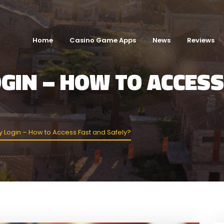
Home
Casino Game Apps
News
Reviews
OGIN – HOW TO ACCES
y Login – How to Access Fast and Safely?