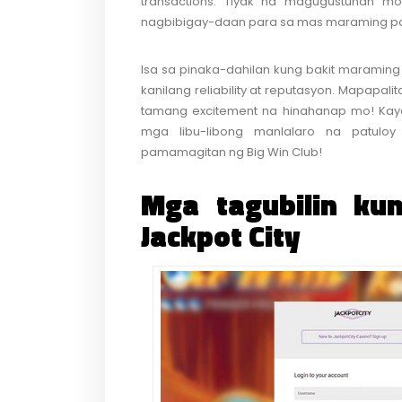
transactions. Tiyak na magugustuhan m
nagbibigay-daan para sa mas maraming pa
Isa sa pinaka-dahilan kung bakit maraming 
kanilang reliability at reputasyon. Mapapal
tamang excitement na hinahanap mo! Kaya
mga libu-libong manlalaro na patulo
pamamagitan ng Big Win Club!
Mga tagubilin ku
Jackpot City