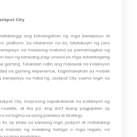
ckpot City
maitatanggi ang kahalagahan ng mga benepisyo at
o platform. Sa nilalaman na ito, tatalakayin ng Laro
enepisyo na maaaring makuha sa pamamagitan ng
on tayo ng sariwang pag-unawa sa mga advantageng
ine gaming. Tutuklasin natin ang malawak na koleksyon
idad sa gaming experience, kaginhawahan sa mobile
enepisyo na hatid ng Jackpot City casino login sa
ckpot City, mayroong napakalawak na koleksyon ng
 roulette, at iba pa. Ang iba’t ibang pagpipilian ay
ro na tugma sa iyong panlasa at strategy.
ito ay kilala sa kanilang mga jackpot at malalaking
ra manalo ng malaking halaga o mga regalo, na
n sa mga manlalaro.