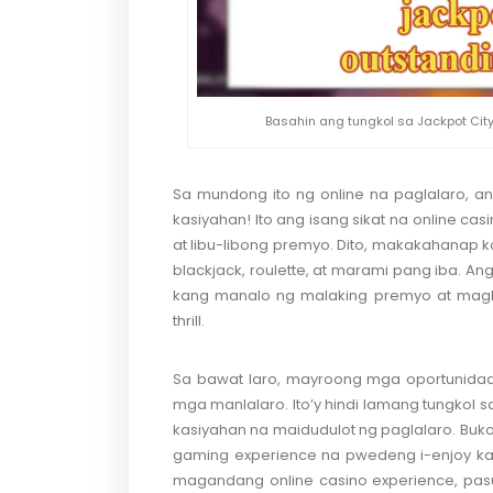
Basahin ang tungkol sa Jackpot City 
Sa mundong ito ng online na paglalaro, a
kasiyahan! Ito ang isang sikat na online c
at libu-libong premyo. Dito, makakahanap ka 
blackjack, roulette, at marami pang iba. An
kang manalo ng malaking premyo at magl
thrill.
Sa bawat laro, mayroong mga oportunida
mga manlalaro. Ito’y hindi lamang tungkol 
kasiyahan na maidudulot ng paglalaro. Buk
gaming experience na pwedeng i-enjoy kah
magandang online casino experience, pasu