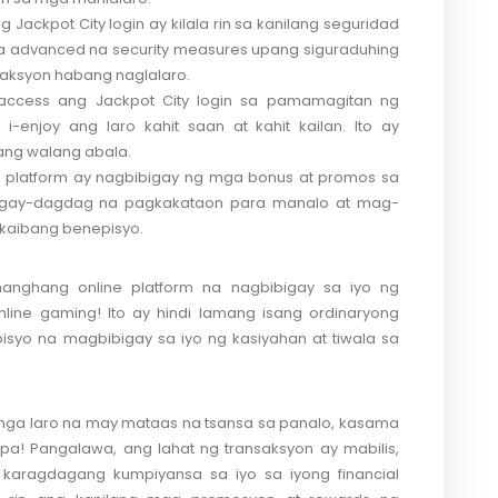
 Jackpot City login ay kilala rin sa kanilang seguridad
ga advanced na security measures upang siguraduhing
saksyon habang naglalaro.
ccess ang Jackpot City login sa pamamagitan ng
i-enjoy ang laro kahit saan at kahit kailan. Ito ay
ang walang abala.
platform ay nagbibigay ng mga bonus at promos sa
igay-dagdag na pagkakataon para manalo at mag-
akaibang benepisyo.
nghang online platform na nagbibigay sa iyo ng
line gaming! Ito ay hindi lamang isang ordinaryong
syo na magbibigay sa iyo ng kasiyahan at tiwala sa
mga laro na may mataas na tsansa sa panalo, kasama
 pa! Pangalawa, ang lahat ng transaksyon ay mabilis,
g karagdagang kumpiyansa sa iyo sa iyong financial