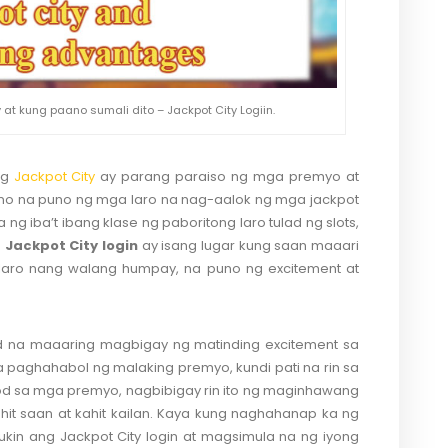
at kung paano sumali dito – Jackpot City Logiin.
ng
Jackpot City
ay parang paraiso ng mga premyo at
asino na puno ng mga laro na nag-aalok ng mga jackpot
ng iba’t ibang klase ng paboritong laro tulad ng slots,
g
Jackpot City login
ay isang lugar kung saan maaari
aro nang walang humpay, na puno ng excitement at
d na maaaring magbigay ng matinding excitement sa
sa paghahabol ng malaking premyo, kundi pati na rin sa
od sa mga premyo, nagbibigay rin ito ng maginhawang
it saan at kahit kailan. Kaya kung naghahanap ka ng
kin ang Jackpot City login at magsimula na ng iyong