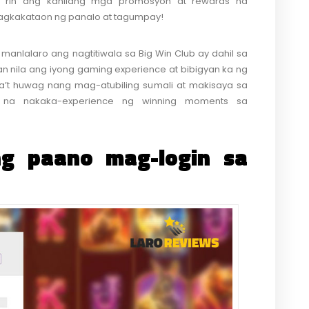
o rin ang kanilang mga promosyon at rewards na
gkakataon ng panalo at tagumpay!
manlalaro ang nagtitiwala sa Big Win Club ay dahil sa
itan nila ang iyong gaming experience at bibigyan ka ng
’t huwag nang mag-atubiling sumali at makisaya sa
y na nakaka-experience ng winning moments sa
ng paano mag-login sa