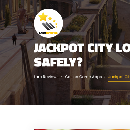
JACKPOT CITY L
SAFELY?
Laro Reviews
Casino Game Apps
Jackpot Cit