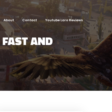
About
Contact
Youtube Laro Reviews
S FAST AND