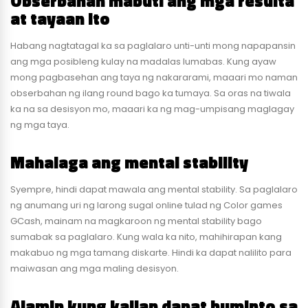
Obserbahan mabuti ang mga resulta
at tayaan ito
Habang nagtatagal ka sa paglalaro unti-unti mong napapansin
ang mga posibleng kulay na madalas lumabas. Kung ayaw
mong pagbasehan ang taya ng nakararami, maaari mo naman
obserbahan ng ilang round bago ka tumaya. Sa oras na tiwala
ka na sa desisyon mo, maaari ka ng mag-umpisang maglagay
ng mga taya.
Mahalaga ang mental stability
Syempre, hindi dapat mawala ang mental stability. Sa paglalaro
ng anumang uri ng larong sugal online tulad ng Color games
GCash, mainam na magkaroon ng mental stability bago
sumabak sa paglalaro. Kung wala ka nito, mahihirapan kang
makabuo ng mga tamang diskarte. Hindi ka dapat nalilito para
maiwasan ang mga maling desisyon.
Alamin kung kailan dapat huminto sa