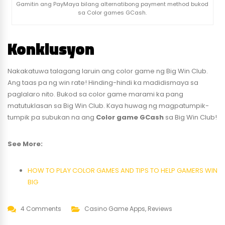
Gamitin ang PayMaya bilang alternatibong payment method bukod
sa Color games GCash.
Konklusyon
Nakakatuwa talagang laruin ang color game ng Big Win Club.
Ang taas pa ng win rate! Hinding-hindi ka madidismaya sa
paglalaro nito. Bukod sa color game marami ka pang
matutuklasan sa Big Win Club. Kaya huwag ng magpatumpik-
tumpik pa subukan na ang
Color game GCash
sa Big Win Club!
See More:
HOW TO PLAY COLOR GAMES AND TIPS TO HELP GAMERS WIN
BIG
4 Comments
Casino Game Apps
,
Reviews