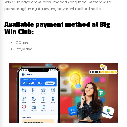
WIn Club kaya araw-araw maaari kang mag-withdraw sa
pamamagitan ng dalawang payment method na ito.
Available payment method at Big
Win Club:
GCash
PayMaya