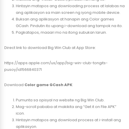
Hintayin matapos ang downloading process at lalabas na
ang aplikasyon sa main screen ng iyong mobile device.
Buksan ang aplikasyon at hanapin ang Color games
GCash. Pindutin ito upang i-download ang tampok na ito.
Pagkatapos, maaari mo na itong subukan laruin.
Direct link to download Big Win Club at App Store:
https://apps.apple.com/us/app/big-win-club-tongits-
pusoy/id1566840371
Download
Color game GCash APK
:
Pumunta sa opisyal na website ng Big Win Club.
Mag-scroll pababa at makikita ang “Get it on File APK”
icon.
Hintayin matapos ang download process at i-install ang
aplikasyon.