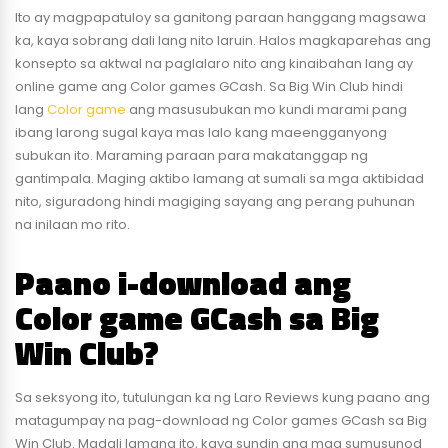
Ito ay magpapatuloy sa ganitong paraan hanggang magsawa
ka, kaya sobrang dali lang nito laruin. Halos magkaparehas ang
konsepto sa aktwal na paglalaro nito ang kinaibahan lang ay
online game ang Color games GCash. Sa Big Win Club hindi
lang
Color game
ang masusubukan mo kundi marami pang
ibang larong sugal kaya mas lalo kang maeengganyong
subukan ito. Maraming paraan para makatanggap ng
gantimpala. Maging aktibo lamang at sumali sa mga aktibidad
nito, siguradong hindi magiging sayang ang perang puhunan
na inilaan mo rito.
Paano i-download ang
Color game GCash sa Big
Win Club?
Sa seksyong ito, tutulungan ka ng Laro Reviews kung paano ang
matagumpay na pag-download ng Color games GCash sa Big
Win Club. Madali lamang ito, kaya sundin ang mga sumusunod