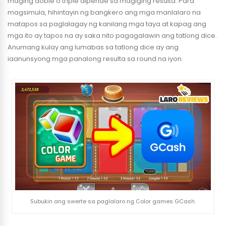
maging doble o triple dipende sa magiging resulta. Para
magsimula, hihintayin ng bangkero ang mga manlalaro na
matapos sa paglalagay ng kanilang mga taya at kapag ang
mga ito ay tapos na ay saka nito pagagalawin ang tatlong dice.
Anumang kulay ang lumabas sa tatlong dice ay ang
iaanunsyong mga panalong resulta sa round na iyon.
Subukin ang swerte sa paglalaro ng Color games GCash.