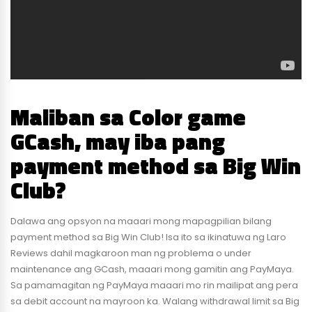
Maliban sa Color game
GCash, may iba pang
payment method sa Big Win
Club?
Dalawa ang opsyon na maaari mong mapagpilian bilang
payment method sa Big Win Club! Isa ito sa ikinatuwa ng Laro
Reviews dahil magkaroon man ng problema o under
maintenance ang GCash, maaari mong gamitin ang PayMaya.
Sa pamamagitan ng PayMaya maaari mo rin mailipat ang pera
sa debit account na mayroon ka. Walang withdrawal limit sa Big