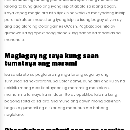
larong ito kung gulo ang iyong isip at abala sa ibang bagay.
Kaya kapag maglalaro nito tiyakin na wala ka masyadong iniisip
para nakatuon mabuti ang iyong isip sa isang bagay at yun ay
ang paglalaro ng Color games GCash. Pagkatapos nito ay
gumawa ka ng epektibong plano kung paano ka madalas na
mananalo.
Maglagay ng taya kung saan
tumataya ang marami
Isa sa sikreto sa paglalaro ng mga larong sugal ay ang
sumunod sa nakararami. Sa Color game, kung alin ang kulay na
nakikita mong mas tinatayaan ng maraming manlalaro,
mainam na tumaya ka rin doon. Ito ay epektibo lalo na kung
bagong salta ka sa laro. Sila muna ang gawin mong basehan
bago ka gumamit ng diskarteng mabubuo mo habang
naglalaro.