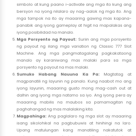
simbolo at kung paano i-activate ang mga ito kung ang
bersyon na iyong nilalaro ay nag-aalok ng mga ito. Ang
mga tampok na ito ay maaaring gawing mas kapana-
panabik ang iyong gameplay at higit na mapalakas ang
iyong posibilidad na manalo.
Mga Porsyento ng Payout:
Suriin ang mga porsyento
ng payout ng ilang mga variation ng Classic 777 Slot
Machine. Ang mga pangmatagalang pagkakataong
manalo ay karaniwang mas malaki para sa mga
porsyento ng payout na mas malaki.
Sumuko Habang Nauuna Ka Pa:
Magtatag at
magpanatili ng layunin ng panalo. Kung naabot mo ang
iyong layunin, maaaring gusto mong mag-cash out at
dalhin ang iyong mga natamo sa iyo. Ang iyong pera ay
maaaring mabilis na maubos sa pamamagitan ng
paghahangad ng mas malalaking kita.
Magpahinga:
Ang paglalaro ng mga slot ay maaaring
isang sikolohikal na pagbubuwis at hinihingi na laro.
Upang matulungan kang manatiling nakatutok at