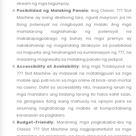
stream ng mga tagumpay.
Posibilidad ng Malaking Panalo:
Ang Classic 777 Slot
Machine ay isang diretsong laro, ngunit mayroon pa rin
itong potensyal na magbayad ng malaki. Ang mga
manlalarong naghahanap ng potensyal na
makakapagpabago ng buhay na mga premyo ay
nakakahanap ng magandang atraksyon sa posibilidad
na mapunta ang hinahangad na kumbinasyon ng 777, na
maaaring magresulta sa malaking panalo ng jackpot.
Accessibility at Availability:
Ang mga Tradisyunal na
777 Slot Machine ay malawak na matatagpuan sa mga
mobile app pati na rin sa mga online at brick-and-mortar
na casino. Dahil sa accessibility nito, maaaring laruin ng
mga manlalaro ang kilalang larong ito halos kahit saan,
na ginagawa itong isang mahusay na opsyon para sa
sinumang naghahanap ng mabilis at komportableng
karanasan sa paglalaro.
Budget-Friendly:
Maraming mga pagkakaiba-iba ng
Classic 777 Slot Machine ang nagpapahintulot sa mga