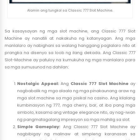
Alamin ang tungkol sa Classic 777 Slot Machine.
Sa kasaysayan ng mga slot machine, ang Classic 777 Slot
Machine ay nanatili at nakakuha ng katanyagan. Ang mga
manlalaro ay nabighani sa walang hanggang paglalaro nito at
prangka na disenyo sa loob ng ilang dekada. Ang Classic 777
Slot-Machine ay patuloy na kumukuha ng mga manlalaro para
sa mga sumusunod na dahilan:
Nostalgic Appeal:
Ang
Classic 777 Slot Machine
ay
nagbabalik ng mga alaala ng mga pinakaunang araw ng
mga slot machine sa mga pisikal na casino. Ang kilalang
kumbinasyon ng 777, mga cherry, bar, at iba pang mga
simbolo, kasama ang vintage elegance nito, ay nag-iwan
ng pangmatagalang impresyon sa mga mahilig sa slot.
Simple Gameplay:
Ang Classic 777 Slot Machine ay
nagbibigay ng malinaw at simpleng karanasan sa