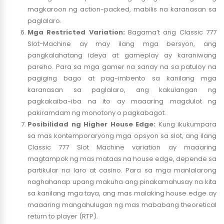
magkaroon ng action-packed, mabilis na karanasan sa
paglalaro.
Mga Restricted Variation:
Bagama’t ang Classic 777
Slot-Machine ay may ilang mga bersyon, ang
pangkalahatang ideya at gameplay ay karaniwang
pareho. Para sa mga gamer na sanay na sa patuloy na
pagiging bago at pag-imbento sa kanilang mga
karanasan sa paglalaro, ang kakulangan ng
pagkakaiba-iba na ito ay maaaring magdulot ng
pakiramdam ng monotony o pagkabagot.
Posibilidad ng Higher House Edge:
Kung ikukumpara
sa mas kontemporaryong mga opsyon sa slot, ang ilang
Classic 777 Slot Machine variation ay maaaring
magtampok ng mas mataas na house edge, depende sa
partikular na laro at casino. Para sa mga manlalarong
naghahanap upang makuha ang pinakamahusay na kita
sa kanilang mga taya, ang mas malaking house edge ay
maaaring mangahulugan ng mas mababang theoretical
return to player (RTP).