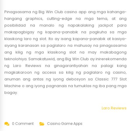
Pinagsasama ng Big Win Club casino app ang mga kahanga-
hangang graphics, cutting-edge na mga tema, at ang
posibilidad na manalo ng napakalaking jackpot para
makapagbigay ng kapana-panabik na pagkuha sa mga
klasikong laro ng slot. Ito ay isang kapana-panabik at kasiya-
siyang karanasan sa paglalaro na mahusay na pinagsasama
ang kilig ng mga klasikong slot na may makabagong
teknolohiya. Samakatuwid, ang Big Win Club ay inirerekomenda
ng Laro Reviews na ginagarantiyahan na palagi kang
magkakaroon ng access sa kilig ng paglalaro ng casino,
anuman ang antas ng iyong debosyon sa Classic 777 Slot
Machine o ang iyong pagnanais na tumuklas ng iba pang mga
bagay.
Laro Reviews
0 Comment
Casino Game Apps