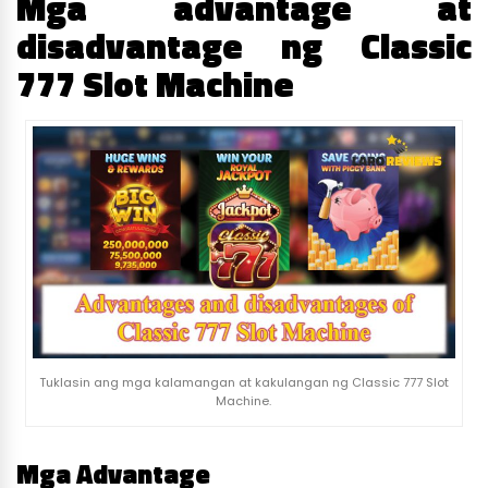
Mga advantage at
disadvantage ng Classic
777 Slot Machine
Tuklasin ang mga kalamangan at kakulangan ng Classic 777 Slot
Machine.
Mga Advantage