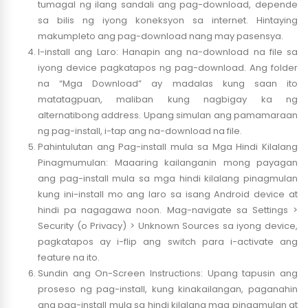
tumagal ng ilang sandali ang pag-download, depende
sa bilis ng iyong koneksyon sa internet. Hintaying
makumpleto ang pag-download nang may pasensya.
I-install ang Laro: Hanapin ang na-download na file sa
iyong device pagkatapos ng pag-download. Ang folder
na “Mga Download” ay madalas kung saan ito
matatagpuan, maliban kung nagbigay ka ng
alternatibong address. Upang simulan ang pamamaraan
ng pag-install, i-tap ang na-download na file.
Pahintulutan ang Pag-install mula sa Mga Hindi Kilalang
Pinagmumulan: Maaaring kailanganin mong payagan
ang pag-install mula sa mga hindi kilalang pinagmulan
kung ini-install mo ang laro sa isang Android device at
hindi pa nagagawa noon. Mag-navigate sa Settings >
Security (o Privacy) > Unknown Sources sa iyong device,
pagkatapos ay i-flip ang switch para i-activate ang
feature na ito.
Sundin ang On-Screen Instructions: Upang tapusin ang
proseso ng pag-install, kung kinakailangan, paganahin
ang pag-install mula sa hindi kilalang mga pinagmulan at