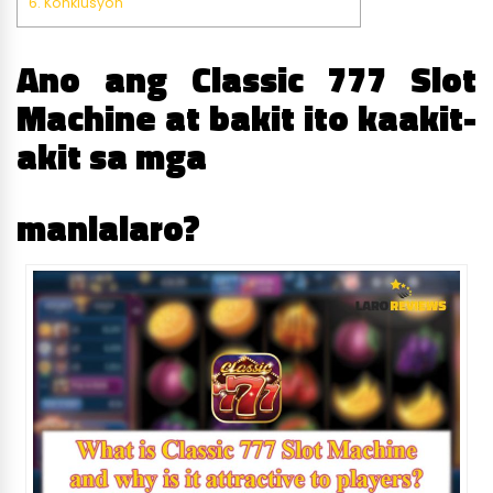
6.
Konklusyon
Ano ang Classic 777 Slot
Machine at bakit ito kaakit-
akit sa mga
manlalaro?