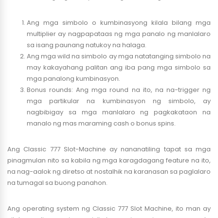
Ang mga simbolo o kumbinasyong kilala bilang mga
multiplier ay nagpapataas ng mga panalo ng manlalaro
sa isang paunang natukoy na halaga.
Ang mga wild na simbolo ay mga natatanging simbolo na
may kakayahang palitan ang iba pang mga simbolo sa
mga panalong kumbinasyon.
Bonus rounds: Ang mga round na ito, na na-trigger ng
mga partikular na kumbinasyon ng simbolo, ay
nagbibigay sa mga manlalaro ng pagkakataon na
manalo ng mas maraming cash o bonus spins.
Ang Classic 777 Slot-Machine ay nananatiling tapat sa mga
pinagmulan nito sa kabila ng mga karagdagang feature na ito,
na nag-aalok ng diretso at nostalhik na karanasan sa paglalaro
na tumagal sa buong panahon.
Ang operating system ng Classic 777 Slot Machine, ito man ay