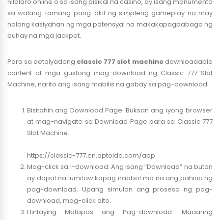
nilalaro online o sa isang pisikal na casino, ay isang monumento
sa walang-tamang pang-akit ng simpleng gameplay na may
halong kasiyahan ng mga potensyal na makakapagpabago ng
buhay na mga jackpot.
Para sa detalyadong
classic 777 slot machine
downloadable
content at mga gustong mag-download ng Classic 777 Slot
Machine, narito ang isang mabilis na gabay sa pag-download:
Bisitahin ang Download Page: Buksan ang iyong browser
at mag-navigate sa Download Page para sa Classic 777
Slot Machine:
https://classic-777.en.aptoide.com/app
Mag-click sa I-download: Ang isang “Download” na buton
ay dapat na lumitaw kapag naabot mo na ang pahina ng
pag-download. Upang simulan ang proseso ng pag-
download, mag-click dito.
Hintaying Matapos ang Pag-download: Maaaring