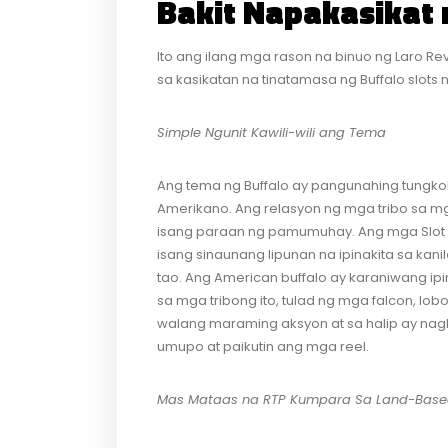
Bakit Napakasikat 
Ito ang ilang mga rason na binuo ng Laro R
sa kasikatan na tinatamasa ng Buffalo slots 
Simple Ngunit Kawili-wili ang Tema
Ang tema ng Buffalo ay pangunahing tungkol
Amerikano. Ang relasyon ng mga tribo sa 
isang paraan ng pamumuhay. Ang mga Slot 
isang sinaunang lipunan na ipinakita sa kan
tao. Ang American buffalo ay karaniwang 
sa mga tribong ito, tulad ng mga falcon, lo
walang maraming aksyon at sa halip ay na
umupo at paikutin ang mga reel.
Mas Mataas na RTP Kumpara Sa Land-Base