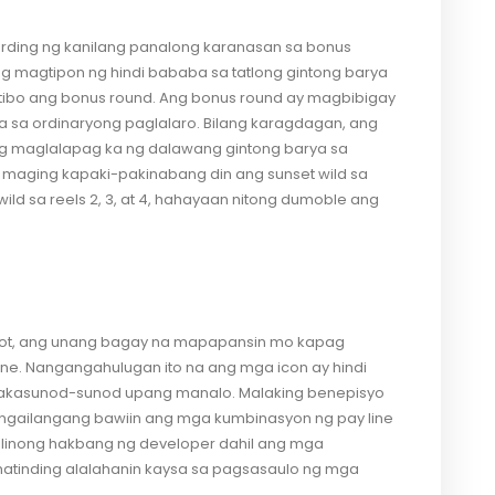
ding ng kanilang panalong karanasan sa bonus
ng magtipon ng hindi bababa sa tatlong gintong barya
ktibo ang bonus round. Ang bonus round ay magbibigay
ha sa ordinaryong paglalaro. Bilang karagdagan, ang
ng maglalapag ka ng dalawang gintong barya sa
 maging kapaki-pakinabang din ang sunset wild sa
wild sa reels 2, 3, at 4, hahayaan nitong dumoble ang
slot, ang unang bagay na mapapansin mo kapag
ne. Nangangahulugan ito na ang mga icon ay hindi
agkakasunod-sunod upang manalo. Malaking benepisyo
ngangailangang bawiin ang mga kumbinasyon ng pay line
talinong hakbang ng developer dahil ang mga
atinding alalahanin kaysa sa pagsasaulo ng mga