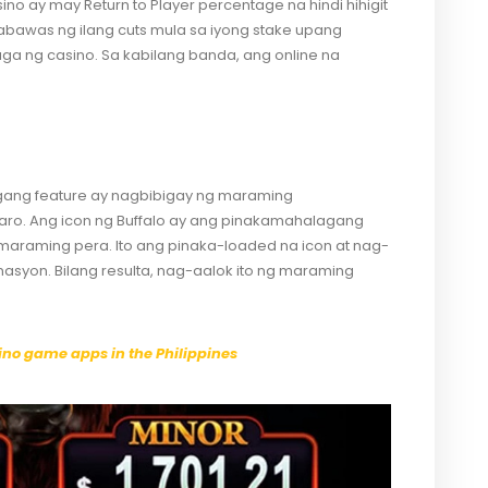
ino ay may Return to Player percentage na hindi hihigit
babawas ng ilang cuts mula sa iyong stake upang
 ng casino. Sa kabilang banda, ang online na
ang feature ay nagbibigay ng maraming
o. Ang icon ng Buffalo ay ang pinakamahalagang
 maraming pera. Ito ang pinaka-loaded na icon at nag-
syon. Bilang resulta, nag-aalok ito ng maraming
sino game apps in the Philippines