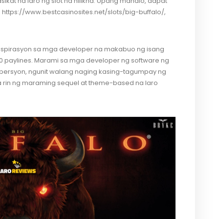
sikat na laro ng slot na nilikha. Upang manalo, dapat
tps://www.bestcasinosites.net/slots/big-buffalo/,
inspirasyon sa mga developer na makabuo ng isang
t 10 paylines. Marami sa mga developer ng software ng
 bersyon, ngunit walang naging kasing-tagumpay ng
a rin ng maraming sequel at theme-based na laro