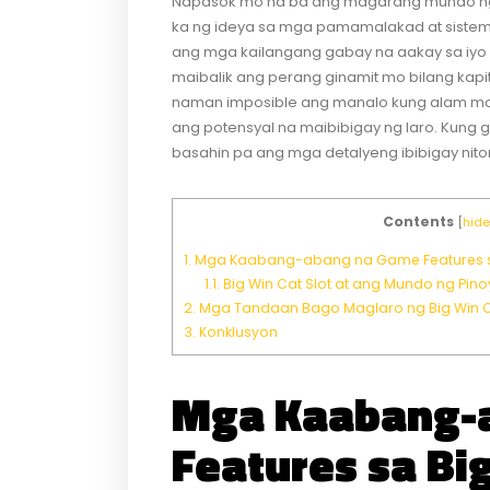
Napasok mo na ba ang magarang mundo ng 
ka ng ideya sa mga pamamalakad at sistema
ang mga kailangang gabay na aakay sa iyo 
maibalik ang perang ginamit mo bilang kapit
naman imposible ang manalo kung alam mo
ang potensyal na maibibigay ng laro. Kung 
basahin pa ang mga detalyeng ibibigay nito
Contents
[
hide
1.
Mga Kaabang-abang na Game Features sa
1.1.
Big Win Cat Slot at ang Mundo ng Pino
2.
Mga Tandaan Bago Maglaro ng Big Win C
3.
Konklusyon
Mga Kaabang-
Features sa Big