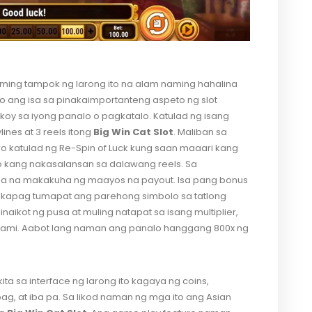
aming tampok ng larong ito na alam naming hahalina
to ang isa sa pinakaimportanteng aspeto ng slot
koy sa iyong panalo o pagkatalo. Katulad ng isang
ines at 3 reels itong
Big Win Cat Slot
. Maliban sa
o katulad ng Re-Spin of Luck kung saan maaari kang
kang nakasalansan sa dalawang reels. Sa
nsa na makakuha ng maayos na payout. Isa pang bonus
n kapag tumapat ang parehong simbolo sa tatlong
naikot ng pusa at muling natapat sa isang multiplier,
ami. Aabot lang naman ang panalo hanggang 800x ng
a sa interface ng larong ito kagaya ng coins,
ag, at iba pa. Sa likod naman ng mga ito ang Asian