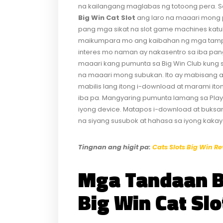
na kailangang maglabas ng totoong pera. S
Big Win Cat Slot
ang laro na maaari mong 
pang mga sikat na slot game machines katu
maikumpara mo ang kaibahan ng mga tampok
interes mo naman ay nakasentro sa iba pang
maaari kang pumunta sa Big Win Club kung
na maaari mong subukan. Ito ay mabisang al
mabilis lang itong i-download at marami iton
iba pa. Mangyaring pumunta lamang sa Play S
iyong device. Matapos i-download at buksan
na siyang susubok at hahasa sa iyong kakay
Tingnan ang higit pa:
Cats Slots Big Win R
Mga Tandaan B
Big Win Cat Slo