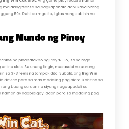
ng
Big Win Cat Slot
. Ang game play feature naman
n ng malaking tsansa sa pagkapanalo dahil kaya nitong
gang 50x. Dahil sa mga ito, ligtas nang sabihin na
t ang Mundo ng Pinoy
achine na pinapatakbo ng Play ‘N Go, isa sa mga
online slots. Sa unang tingin, masasabi na parang
 rin sa 3×3 reels na tampok dito. Subalit, ang
Big Win
 device para sa mas madaling paglalaro. Kahit na sa
in ang buong screen na siyang nagpapadali sa
ton naman ay nagbibigay-daan para sa madaling pag-