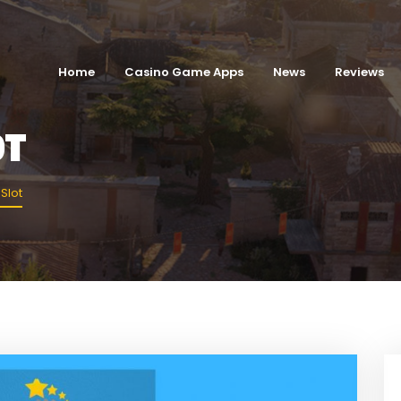
Home
Casino Game Apps
News
Reviews
OT
Slot