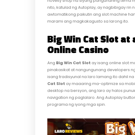
novelty shop na siyang pangunahing tema 
nito, katulad ng Autoplay, ay nagbibigay ri
awtomatikong paikutin ang slot machine hang
marami ang magkakagusto sa larong ito.
Big Win Cat Slot a
Online Casino
Ang
Big Win Cat Slot
ay isang online slot m
pinakasikat at nangungunang developers ng 
isang tradisyunal na laro lamang ito dahil na
Cat Slot
ay maaaring ma-optimize sa mobile
desktop na bersyon, ang laro ay halos punu
navigation ng paglalaro. Ang Autoplay but
programa ng iyong mga spin.