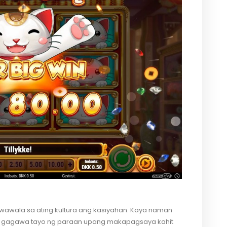
mawawala sa ating kultura ang kasiyahan. Kaya naman
nan, gagawa tayo ng paraan upang makapagsaya kahit