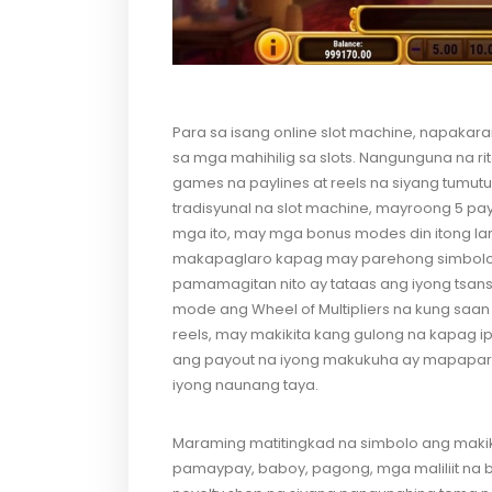
Para sa isang online slot machine, napakar
sa mga mahihilig sa slots. Nangunguna na ri
games na paylines at reels na siyang tumutu
tradisyunal na slot machine, mayroong 5 payl
mga ito, may mga bonus modes din itong lar
makapaglaro kapag may parehong simbolo 
pamamagitan nito ay tataas ang iyong tsa
mode ang Wheel of Multipliers na kung saa
reels, may makikita kang gulong na kapag ipi
ang payout na iyong makukuha ay mapapar
iyong naunang taya.
Maraming matitingkad na simbolo ang makikit
pamaypay, baboy, pagong, mga maliliit na b