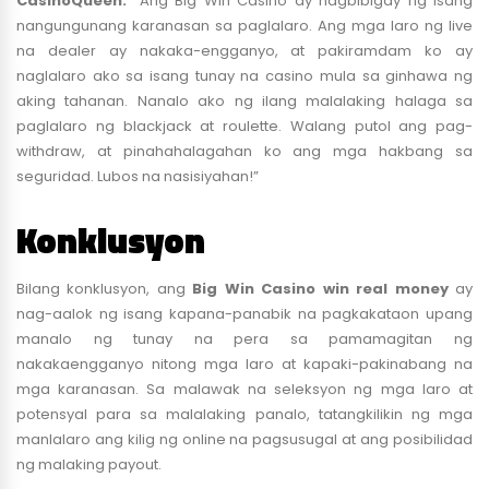
CasinoQueen:
“Ang Big Win Casino ay nagbibigay ng isang
nangungunang karanasan sa paglalaro. Ang mga laro ng live
na dealer ay nakaka-engganyo, at pakiramdam ko ay
naglalaro ako sa isang tunay na casino mula sa ginhawa ng
aking tahanan. Nanalo ako ng ilang malalaking halaga sa
paglalaro ng blackjack at roulette. Walang putol ang pag-
withdraw, at pinahahalagahan ko ang mga hakbang sa
seguridad. Lubos na nasisiyahan!”
Konklusyon
Bilang konklusyon, ang
Big Win Casino win real money
ay
nag-aalok ng isang kapana-panabik na pagkakataon upang
manalo ng tunay na pera sa pamamagitan ng
nakakaengganyo nitong mga laro at kapaki-pakinabang na
mga karanasan. Sa malawak na seleksyon ng mga laro at
potensyal para sa malalaking panalo, tatangkilikin ng mga
manlalaro ang kilig ng online na pagsusugal at ang posibilidad
ng malaking payout.