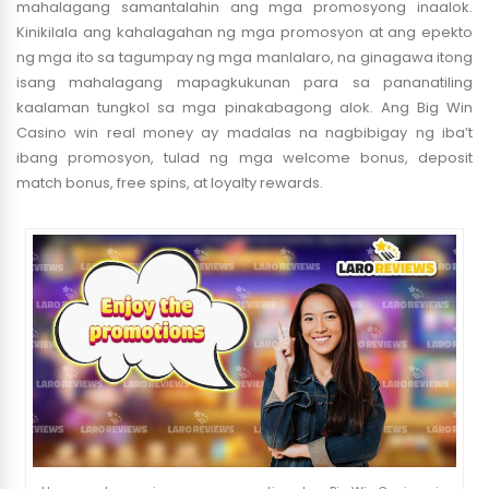
mahalagang samantalahin ang mga promosyong inaalok.
Kinikilala ang kahalagahan ng mga promosyon at ang epekto
ng mga ito sa tagumpay ng mga manlalaro, na ginagawa itong
isang mahalagang mapagkukunan para sa pananatiling
kaalaman tungkol sa mga pinakabagong alok. Ang Big Win
Casino win real money ay madalas na nagbibigay ng iba’t
ibang promosyon, tulad ng mga welcome bonus, deposit
match bonus, free spins, at loyalty rewards.