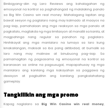
Binibigyang-diin ng Laro Reviews ang kahalagahan ng
emosyonal na kontrol sa paghahangad ng malalaking panalo
sa Big Win Casino win real money. Mahalagang lapitan ang
bawat sesyon ng paglalaro nang may kalmado at maayos na
pag-iisip, pamahalaan ang mga reaksyon sa mga panalo at
pagkatalo, magtakda ng mga limitasyon at manatili sa kanila, at
magpahinga nang regular sa panahon ng paglalaro.
Hinihikayat ang mga manlalaro na lumayo sa laro kung
kinakailangan, makisali sa iba pang aktibidad, at bumalik sa
laro nang may malinaw at binubuong pag-iisip. Sa
pamamagitan ng pagsasama ng emosyonal na kontrol sa
karanasan sa online na pagsusugal, mapapahusay ng mga
manlalaro ang kanilang mga kakayahan sa paggawa ng
desisyon at pagbutihin ang kanilang pangkalahatang
gameplay.
Tangkilikin ang mga promo
Kapag naglalaro sa
Big Win Casino win real money
,