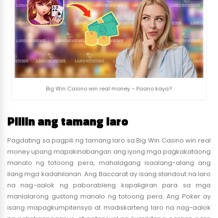
Big Win Casino win real money – Paano kaya?
Piliin ang tamang laro
Pagdating sa pagpili ng tamang laro sa Big Win Casino win real
money upang mapakinabangan ang iyong mga pagkakataong
manalo ng totoong pera, mahalagang isaalang-alang ang
ilang mga kadahilanan. Ang Baccarat ay isang standout na laro
na nag-aalok ng paborableng kapaligiran para sa mga
manlalarong gustong manalo ng totoong pera. Ang Poker ay
isang mapagkumpitensya at madiskarteng laro na nag-aalok