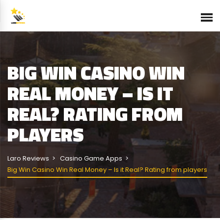
BIG WIN CASINO WIN
REAL MONEY – IS IT
REAL? RATING FROM
PLAYERS
Laro Reviews
Casino Game Apps
Big Win Casino Win Real Money – Is it Real? Rating from players