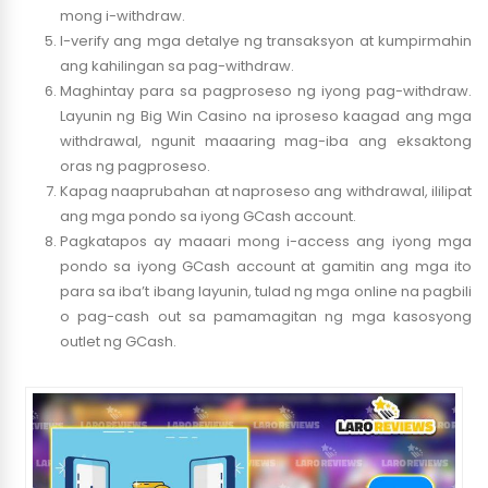
mong i-withdraw.
I-verify ang mga detalye ng transaksyon at kumpirmahin
ang kahilingan sa pag-withdraw.
Maghintay para sa pagproseso ng iyong pag-withdraw.
Layunin ng Big Win Casino na iproseso kaagad ang mga
withdrawal, ngunit maaaring mag-iba ang eksaktong
oras ng pagproseso.
Kapag naaprubahan at naproseso ang withdrawal, ililipat
ang mga pondo sa iyong GCash account.
Pagkatapos ay maaari mong i-access ang iyong mga
pondo sa iyong GCash account at gamitin ang mga ito
para sa iba’t ibang layunin, tulad ng mga online na pagbili
o pag-cash out sa pamamagitan ng mga kasosyong
outlet ng GCash.