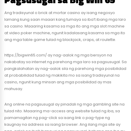
Ang tradisyunal o brick at mortar casino ay isang negosyo
lamang kung saan maaari kang tumaya sa iba’t ibang mga laro
sa casino. Maaaring kasama sa mga ito ang mga slot machine
at video poker machine, ngunit kadalasang kasama sa mga ito
ang mga table game tulad ng blackjack, craps, at roulette.
https://bigwin65.com/ ay nag-aalok ng mga bersyon na
nakabatay sa internet ng parehong mga laro sa pagsusugal. Sa
pangkalahatan ay nag-aalok sila ng parehong mga posibilidad
at probabilidad tulad ng makikita mo sa isang tradisyunal na
casino, ngunit kung minsan ang mga posibilidad ay mas
mahusay.
Ang online na pagsusugal ay pinadali ng mga gambling site na
tulad nito. Maaaring ma-access ang website tulad ng iba, sa
pamamagitan ng pag-click sa isang link o pag-type ng
kaugnay na address sa isang browser. Ang ilang mga site ay