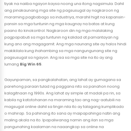
tiyak na naiiba ngayon kaysa noong una itong nagsimula. Dahil
ang pinakaunang mga site ng pagsusugal ay nagkaroon ng
maraming pagbabago sa industriya, marahil higit na kapansin-
pansin sa mga tuntunin ng mga kaugnay na batas at kung
paano ito kinokontrol. Nagkaroon din ng mga malalaking
pagpapabuti sa mga tuntunin ng kalidad at pamantayan ng
kung ano ang magagamit. Ang mga naunang site ay halos hindi
makikilala kung ihahambing sa mga nangungunang site ng
pagsusugal sa ngayon. Ang isa sa mga site na ito ay ang
lumang
Big Win 65
.
Gayunpaman, sa pangkalahatan, ang lahat ay gumagana sa
parehong paraan tulad ng paggana nito sa panahon noong
kalagitnaan ng 1990s. Ang lahat ay simple at madali pa rin, sa
kabila ng katotohanan na maraming tao ang nag-aatubili na
magsugal online dahil sa tingin nila ito ay talagang kumplikado
o mahirap. Sa pahinang ito sana ay maipapahinga natin ang
maling akala na ito. Ipapaliwanag namin ang ilan sa mga
pangunahing kaalaman na naaangkop sa online na