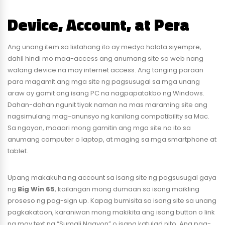
Device, Account, at Pera
Ang unang item sa listahang ito ay medyo halata siyempre,
dahil hindi mo maa-access ang anumang site sa web nang
walang device na may internet access. Ang tanging paraan
para magamit ang mga site ng pagsusugal sa mga unang
araw ay gamit ang isang PC na nagpapatakbo ng Windows.
Dahan-dahan ngunit tiyak naman na mas maraming site ang
nagsimulang mag-anunsyo ng kanilang compatibility sa Mac.
Sa ngayon, maaari mong gamitin ang mga site na ito sa
anumang computer o laptop, at maging sa mga smartphone at
tablet.
Upang makakuha ng account sa isang site ng pagsusugal gaya
ng
Big Win 65
, kailangan mong dumaan sa isang maikling
proseso ng pag-sign up. Kapag bumisita sa isang site sa unang
pagkakataon, karaniwan mong makikita ang isang button o link
na may text na “Sumali Ngayon” o isang katulad nito. Ang pag-