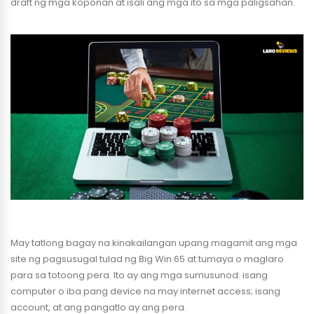
draft ng mga koponan at isali ang mga ito sa mga paligsahan.
May tatlong bagay na kinakailangan upang magamit ang mga
site ng pagsusugal tulad ng Big Win 65 at tumaya o maglaro
para sa totoong pera. Ito ay ang mga sumusunod: isang
computer o iba pang device na may internet access; isang
account, at ang pangatlo ay ang pera.