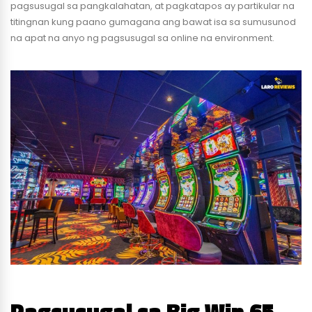
pagsusugal sa pangkalahatan, at pagkatapos ay partikular na
titingnan kung paano gumagana ang bawat isa sa sumusunod
na apat na anyo ng pagsusugal sa online na environment.
Pagsusugal sa Big Win 65