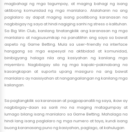
magbahagi ng mga tagumpay, at maging bahagi ng isang
aktibong komunidad ng mga manlalaro. Alalahanin na ang
paglalaro ay dapat maging isang positibong karanasan na
nagbibigay ng saya at hindi nagiging sanhi ng stress o kalituhan.
Sa Big Win Club, kanilang tinatangkilik ang karanasan ng mga
manlalaro at nagsusumikap na panatilihin ang saya sa bawat
aspeto ng Game Betting. Mula sa user-friendly na interface
hanggang sa mga espesyal na aktibidad at komunidad,
binibigyang halaga nila ang kasiyahan ng kanilang mga
miyembro. Nagbibigay sila ng mga kapaki-pakinabang na
kasangkapan at suporta upang masiguro na ang bawat
manlalaro ay nasisiyahan at nangangailangan ng kanilang mga
kailangan.
Sa pagtangkilik sa karanasan at pagpapanatili ng saya, ikaw ay
nagbibigay-daan sa sarili mo na maging matagumpay at
lumago bilang isang manlalaro sa Game Betting. Mahalaga na
hindi lang isang paglalaro ng mga numero at taya, kundi isang
buong karanasang puno ng kasiyahan, paglago, at kahulugan.