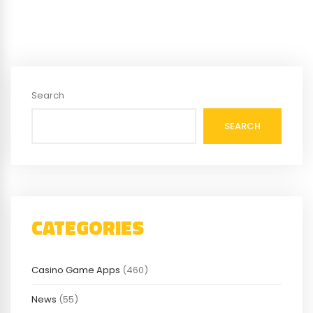
Search
SEARCH
CATEGORIES
Casino Game Apps
(460)
News
(55)