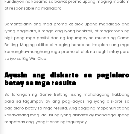
kundisyon na kasama sa bawat promo upang maging maalam
at responsable na manlalaro.
Samantalahin ang mga promo at alok upang mapalago ang
iyong paglalaro, lumago ang iyong bankroll, at magkaroon ng
higit pang mga posibilidad ng tagumpay sa mundo ng Game
Betting. Maging aktibo at maging handa na i-explore ang mga
kamangha-manghang mga promo at alok na naghihintay para
sa iyo sa Big Win Club.
Ayusin ang diskarte sa paglalaro
batay sa mga resulta
Sa larangan ng Game Betting, isang mahalagang hakbang
para sa tagumpay ay ang pag-aayos ng iyong diskarte sa
paglalaro batay sa mga resulta. Ang pagiging mapanuri at ang
kakayahang mag-adjust ng iyong diskarte ay mahalaga upang
mapataas ang iyong tsansa ng tagumpay.