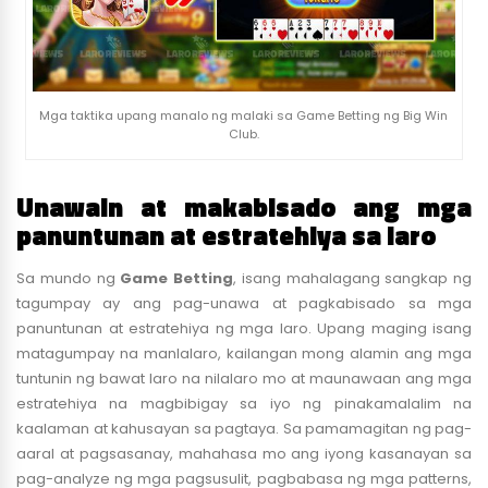
Mga taktika upang manalo ng malaki sa Game Betting ng Big Win
Club.
Unawain at makabisado ang mga
panuntunan at estratehiya sa laro
Sa mundo ng
Game Betting
, isang mahalagang sangkap ng
tagumpay ay ang pag-unawa at pagkabisado sa mga
panuntunan at estratehiya ng mga laro. Upang maging isang
matagumpay na manlalaro, kailangan mong alamin ang mga
tuntunin ng bawat laro na nilalaro mo at maunawaan ang mga
estratehiya na magbibigay sa iyo ng pinakamalalim na
kaalaman at kahusayan sa pagtaya. Sa pamamagitan ng pag-
aaral at pagsasanay, mahahasa mo ang iyong kasanayan sa
pag-analyze ng mga pagsusulit, pagbabasa ng mga patterns,