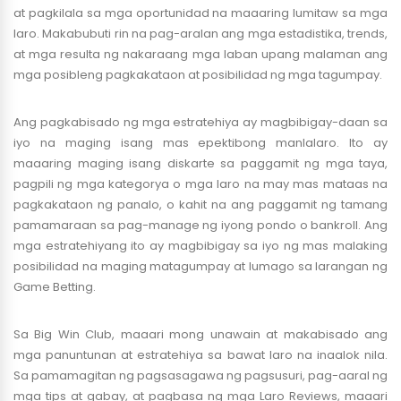
at pagkilala sa mga oportunidad na maaaring lumitaw sa mga
laro. Makabubuti rin na pag-aralan ang mga estadistika, trends,
at mga resulta ng nakaraang mga laban upang malaman ang
mga posibleng pagkakataon at posibilidad ng mga tagumpay.
Ang pagkabisado ng mga estratehiya ay magbibigay-daan sa
iyo na maging isang mas epektibong manlalaro. Ito ay
maaaring maging isang diskarte sa paggamit ng mga taya,
pagpili ng mga kategorya o mga laro na may mas mataas na
pagkakataon ng panalo, o kahit na ang paggamit ng tamang
pamamaraan sa pag-manage ng iyong pondo o bankroll. Ang
mga estratehiyang ito ay magbibigay sa iyo ng mas malaking
posibilidad na maging matagumpay at lumago sa larangan ng
Game Betting.
Sa Big Win Club, maaari mong unawain at makabisado ang
mga panuntunan at estratehiya sa bawat laro na inaalok nila.
Sa pamamagitan ng pagsasagawa ng pagsusuri, pag-aaral ng
mga tips at gabay, at pagbasa ng mga Laro Reviews, maaari