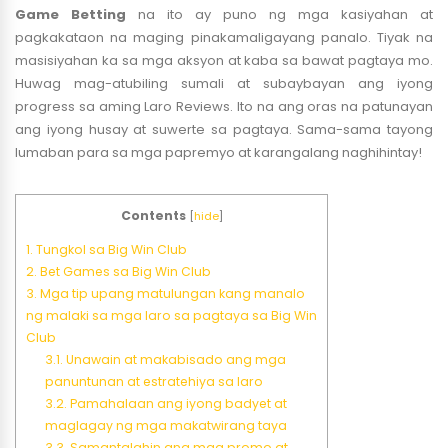
Game Betting
na ito ay puno ng mga kasiyahan at
pagkakataon na maging pinakamaligayang panalo. Tiyak na
masisiyahan ka sa mga aksyon at kaba sa bawat pagtaya mo.
Huwag mag-atubiling sumali at subaybayan ang iyong
progress sa aming Laro Reviews. Ito na ang oras na patunayan
ang iyong husay at suwerte sa pagtaya. Sama-sama tayong
lumaban para sa mga papremyo at karangalang naghihintay!
Contents
[
hide
]
1.
Tungkol sa Big Win Club
2.
Bet Games sa Big Win Club
3.
Mga tip upang matulungan kang manalo
ng malaki sa mga laro sa pagtaya sa Big Win
Club
3.1.
Unawain at makabisado ang mga
panuntunan at estratehiya sa laro
3.2.
Pamahalaan ang iyong badyet at
maglagay ng mga makatwirang taya
3.3.
Samantalahin ang mga promo at