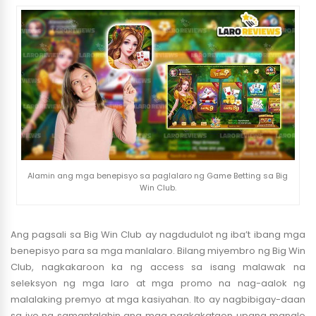
Alamin ang mga benepisyo sa paglalaro ng Game Betting sa Big
Win Club.
Ang pagsali sa Big Win Club ay nagdudulot ng iba’t ibang mga
benepisyo para sa mga manlalaro. Bilang miyembro ng Big Win
Club, nagkakaroon ka ng access sa isang malawak na
seleksyon ng mga laro at mga promo na nag-aalok ng
malalaking premyo at mga kasiyahan. Ito ay nagbibigay-daan
sa iyo na samantalahin ang mga pagkakataon upang manalo