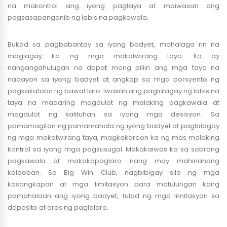
na makontrol ang iyong pagtaya at maiwasan ang
pagsasapanganib ng labis na pagkawala.
Bukod sa pagbabantay sa iyong badyet, mahalaga rin na
maglagay ka ng mga makatwirang taya. Ito ay
nangangahulugan na dapat mong piliin ang mga taya na
naaayon sa iyong badyet at angkop sa mga porsyento ng
pagkakataon ng bawat laro. Iwasan ang paglalagay ng labis na
taya na maaaring magdulot ng malaking pagkawala at
magdulot ng kalituhan sa iyong mga desisyon. Sa
pamamagitan ng pamamahala ng iyong badyet at paglalagay
ng mga makatwirang taya, magkakaroon ka ng mas malaking
kontrol sa iyong mga pagsusugal. Makakaiwas ka sa sobrang
pagkawala at makakapaglaro nang may mahinahong
kalooban. Sa Big Win Club, nagbibigay sila ng mga
kasangkapan at mga limitasyon para matulungan kang
pamahalaan ang iyong badyet, tulad ng mga limitasyon sa
deposito at oras ng paglalaro.