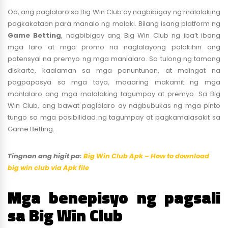
Oo, ang paglalaro sa Big Win Club ay nagbibigay ng malalaking
pagkakataon para manalo ng malaki. Bilang isang platform ng
Game Betting
, nagbibigay ang Big Win Club ng iba’t ibang
mga laro at mga promo na naglalayong palakihin ang
potensyal na premyo ng mga manlalaro. Sa tulong ng tamang
diskarte, kaalaman sa mga panuntunan, at maingat na
pagpapasya sa mga taya, maaaring makamit ng mga
manlalaro ang mga malalaking tagumpay at premyo. Sa Big
Win Club, ang bawat paglalaro ay nagbubukas ng mga pinto
tungo sa mga posibilidad ng tagumpay at pagkamalasakit sa
Game Betting.
Tingnan ang higit pa:
Big Win Club Apk – How to download
big win club via Apk file
Mga benepisyo ng pagsali
sa Big Win Club