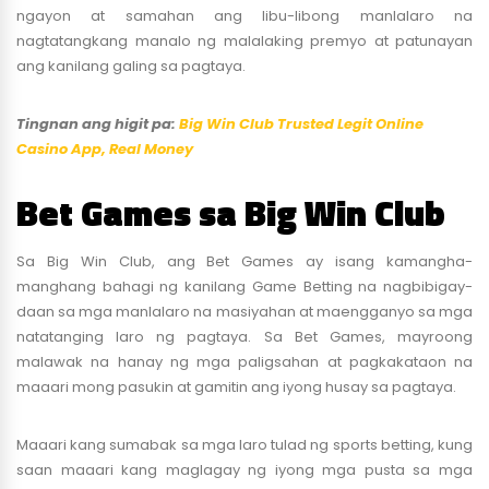
ngayon at samahan ang libu-libong manlalaro na
nagtatangkang manalo ng malalaking premyo at patunayan
ang kanilang galing sa pagtaya.
Tingnan ang higit pa:
Big Win Club Trusted Legit Online
Casino App, Real Money
Bet Games sa Big Win Club
Sa Big Win Club, ang Bet Games ay isang kamangha-
manghang bahagi ng kanilang Game Betting na nagbibigay-
daan sa mga manlalaro na masiyahan at maengganyo sa mga
natatanging laro ng pagtaya. Sa Bet Games, mayroong
malawak na hanay ng mga paligsahan at pagkakataon na
maaari mong pasukin at gamitin ang iyong husay sa pagtaya.
Maaari kang sumabak sa mga laro tulad ng sports betting, kung
saan maaari kang maglagay ng iyong mga pusta sa mga