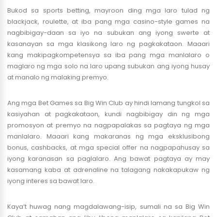
Bukod sa sports betting, mayroon ding mga laro tulad ng
blackjack, roulette, at iba pang mga casino-style games na
nagbibigay-daan sa iyo na subukan ang iyong swerte at
kasanayan sa mga klasikong laro ng pagkakataon. Maaari
kang makipagkompetensya sa iba pang mga manlalaro o
maglaro ng mga solo na laro upang subukan ang iyong husay
at manalo ng malaking premyo.
Ang mga Bet Games sa Big Win Club ay hindi lamang tungkol sa
kasiyahan at pagkakataon, kundi nagbibigay din ng mga
promosyon at premyo na nagpapalakas sa pagtaya ng mga
manlalaro. Maaari kang makaranas ng mga eksklusibong
bonus, cashbacks, at mga special offer na nagpapahusay sa
iyong karanasan sa paglalaro. Ang bawat pagtaya ay may
kasamang kaba at adrenaline na talagang nakakapukaw ng
iyong interes sa bawat laro.
Kaya’t huwag nang magdalawang-isip, sumali na sa Big Win