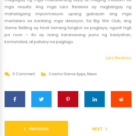
mga resulta. Ang mga Laro Reviews ay nagbibigay ng
mahalagang impormasyon upang gabayan ang mga
manlalaro sa kanilang mga desisyon. Sa Big Win Club, ang
Game Betting ay hindi lamang tungkol sa pagtaya, ngunit higit
pa roon – ito ay isang karanasang puno ng kasiyahan,
komunidad, at patuloy na paglago.
Laro Reviews
0 Comment
Casino Game Apps
,
News
PREVIOUS
NEXT