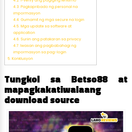
4.2.
I-verify ang pagiging lehitimo
4.3.
Pagkapribado ng personal na
impormasyon
4.4.
Gumamit ng mga secure na login
4.5.
Mga update sa software at
application
4.6.
Suriin ang patakaran sa privacy
4.7.
Iwasan ang pagbabahagi ng
impormasyon sa pag-login
5.
Konklusyon
Tungkol sa Betso88 at
mapagkakatiwalaang
download source