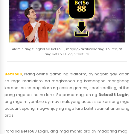
Alamin ang tungkol sa Betso88, mapagkakatiwalaang source, at
ang Betso88 Login feature.
Betso88
,
isang online gambling platform, ay nagbibigay-daan
sa mga manlalaro na magkaroon ng kamangha-manghang
karanasan sa paglalaro ng casino games, sports betting, at iba
pang mga online na laro. Sa pamamagitan ng
Betso88 Login
,
ang mga miyembro ay may malayang access sa kanilang mga
account upang mag-enjoy ng mga laro kahit saan at anumang
oras.
Para sa Betso88 Login, ang mga manlalaro ay maaaring mag-