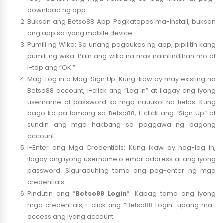
download ng app.
Buksan ang Betso88 App: Pagkatapos ma-install, buksan
ang app sa iyong mobile device.
Pumili ng Wika: Sa unang pagbukas ng app, pipilitin kang
pumili ng wika. Piliin ang wika na mas naiintindihan mo at
i-tap ang “OK.”
Mag-Log in o Mag-Sign Up: Kung ikaw ay may existing na
Betso88 account, i-click ang “Log in” at ilagay ang iyong
username at password sa mga nauukol na fields. Kung
bago ka pa lamang sa Betso88, i-click ang “Sign Up” at
sundin ang mga hakbang sa paggawa ng bagong
account.
I-Enter ang Mga Credentials: Kung ikaw ay nag-log in,
ilagay ang iyong username o email address at ang iyong
password. Siguraduhing tama ang pag-enter ng mga
credentials.
Pindutin ang “
Betso88 Login
“: Kapag tama ang iyong
mga credentials, i-click ang “Betso88 Login” upang ma-
access ang iyong account.