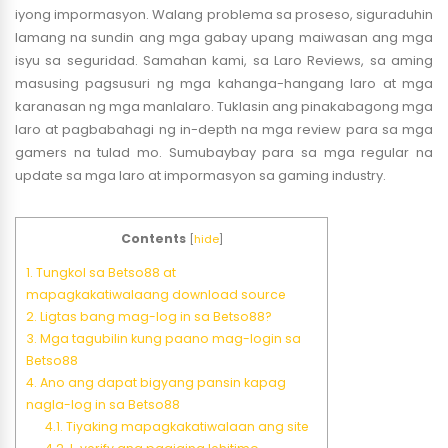
iyong impormasyon. Walang problema sa proseso, siguraduhin
lamang na sundin ang mga gabay upang maiwasan ang mga
isyu sa seguridad. Samahan kami, sa Laro Reviews, sa aming
masusing pagsusuri ng mga kahanga-hangang laro at mga
karanasan ng mga manlalaro. Tuklasin ang pinakabagong mga
laro at pagbabahagi ng in-depth na mga review para sa mga
gamers na tulad mo. Sumubaybay para sa mga regular na
update sa mga laro at impormasyon sa gaming industry.
Contents
[
hide
]
1.
Tungkol sa Betso88 at
mapagkakatiwalaang download source
2.
Ligtas bang mag-log in sa Betso88?
3.
Mga tagubilin kung paano mag-login sa
Betso88
4.
Ano ang dapat bigyang pansin kapag
nagla-log in sa Betso88
4.1.
Tiyaking mapagkakatiwalaan ang site