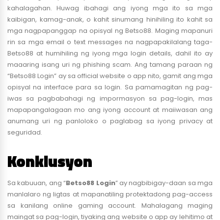
kahalagahan. Huwag ibahagi ang iyong mga ito sa mga
kaibigan, kamag-anak, o kahit sinumang hinihiling ito kahit sa
mga nagpapanggap na opisyal ng Betso88. Maging mapanuri
rin sa mga email o text messages na nagpapakilalang taga-
Betso88 at humihiling ng iyong mga login details, dahil ito ay
maaaring isang uri ng phishing scam. Ang tamang paraan ng
“Betso88 Login” ay sa official website o app nito, gamit ang mga
opisyal na interface para sa login. Sa pamamagitan ng pag-
iwas sa pagbabahagi ng impormasyon sa pag-login, mas
mapapangalagaan mo ang iyong account at maiiwasan ang
anumang uri ng panloloko o paglabag sa iyong privacy at
seguridad.
Konklusyon
Sa kabuuan, ang “
Betso88 Login
” ay nagbibigay-daan sa mga
manlalaro ng ligtas at mapanatiling protektadong pag-access
sa kanilang online gaming account. Mahalagang maging
maingat sa pag-login, tiyaking ang website o app ay lehitimo at