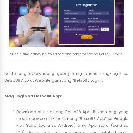
Sundin ang gabay na ito sa tamang pagproseso ng Betso88 Login.
Narito ang detalyadong gabay kung paano mag-login sa
Betso88 App at Website gamit ang “Betso88 Login”:
Mag-login sa Betso88 App:
Download at Install ang Betso88 App: Buksan ang iyong
mobile device at i-search ang “Betso88 App” sa Google
Play Store (para sa Android) o sa App Store (para sa
iOS). Sundin ang mga hakbang sa pag-install at pag-