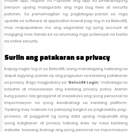
mobile app, regular na i-update ang app sa pinakabagong
bersyon upang masigurado ang mga bug fixes at security
patches. Sa pamamagitan ng pagbibigay-pansin sa mga
update sa software at application bawat pag-log in sa Betso88,
mas mapapalakas mo ang seguridad ng iyong account at
magiging mas handa ka sa anumang mga potensyal na banta
sa online security.
Suriin ang patakaran sa privacy
Kapag nagla-log in sa Betso88, isang mahalagang hakbang na
dapat bigyang-pansin ay ang pagsusuri sa kanilang patakaran
sa privacy. Bago magpatuloy sa “
Betso88 Login
,” mahalaga na
basahin at maunawaan ang kanilang privacy policy. Alamin
kung paano nila ginagamit at inaasikaso ang iyong personal na
impormasyon na iyong ibinabahagi sa kanilang platform.
Tiyaking may malinaw na pahayag tungkol sa pagkolekta, pag-
proseso, at paggamit ng iyong data upang mapanatili ang
iyong kaligtasan at privacy habang ikaw ay nasa kanilang
website. Iwasang ibahagi ang iyong personal na impormasyon