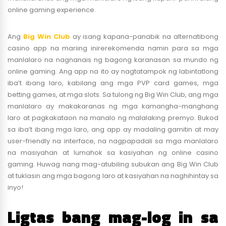
online gaming experience.
Ang
Big Win Club
ay isang kapana-panabik na alternatibong
casino app na mariing inirerekomenda namin para sa mga
manlalaro na nagnanais ng bagong karanasan sa mundo ng
online gaming. Ang app na ito ay nagtatampok ng labintatlong
iba’t ibang laro, kabilang ang mga PVP card games, mga
betting games, at mga slots. Sa tulong ng Big Win Club, ang mga
manlalaro ay makakaranas ng mga kamangha-manghang
laro at pagkakataon na manalo ng malalaking premyo. Bukod
sa iba’t ibang mga laro, ang app ay madaling gamitin at may
user-friendly na interface, na nagpapadali sa mga manlalaro
na masiyahan at lumahok sa kasiyahan ng online casino
gaming. Huwag nang mag-atubiling subukan ang Big Win Club
at tuklasin ang mga bagong laro at kasiyahan na naghihintay sa
inyo!
Ligtas bang mag-log in sa