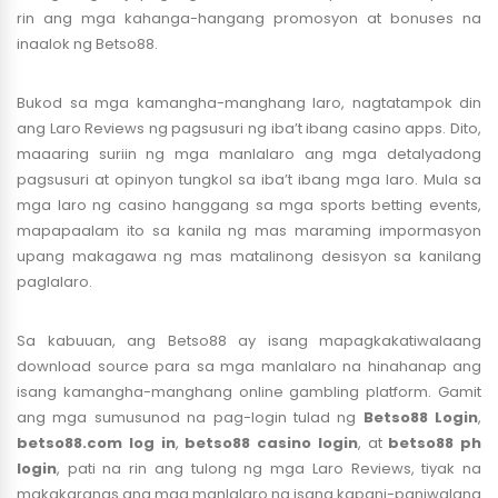
rin ang mga kahanga-hangang promosyon at bonuses na
inaalok ng Betso88.
Bukod sa mga kamangha-manghang laro, nagtatampok din
ang Laro Reviews ng pagsusuri ng iba’t ibang casino apps. Dito,
maaaring suriin ng mga manlalaro ang mga detalyadong
pagsusuri at opinyon tungkol sa iba’t ibang mga laro. Mula sa
mga laro ng casino hanggang sa mga sports betting events,
mapapaalam ito sa kanila ng mas maraming impormasyon
upang makagawa ng mas matalinong desisyon sa kanilang
paglalaro.
Sa kabuuan, ang Betso88 ay isang mapagkakatiwalaang
download source para sa mga manlalaro na hinahanap ang
isang kamangha-manghang online gambling platform. Gamit
ang mga sumusunod na pag-login tulad ng
Betso88 Login
,
betso88.com log in
,
betso88 casino login
, at
betso88 ph
login
, pati na rin ang tulong ng mga Laro Reviews, tiyak na
makakaranas ang mga manlalaro ng isang kapani-paniwalang