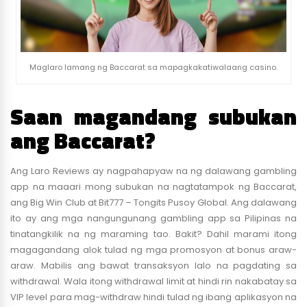
Maglaro lamang ng Baccarat sa mapagkakatiwalaang casino.
Saan magandang subukan
ang Baccarat?
Ang Laro Reviews ay nagpahapyaw na ng dalawang gambling
app na maaari mong subukan na nagtatampok ng Baccarat,
ang Big Win Club at Bit777 – Tongits Pusoy Global. Ang dalawang
ito ay ang mga nangungunang gambling app sa Pilipinas na
tinatangkilik na ng maraming tao. Bakit? Dahil marami itong
magagandang alok tulad ng mga promosyon at bonus araw-
araw. Mabilis ang bawat transaksyon lalo na pagdating sa
withdrawal. Wala itong withdrawal limit at hindi rin nakabatay sa
VIP level para mag-withdraw hindi tulad ng ibang aplikasyon na