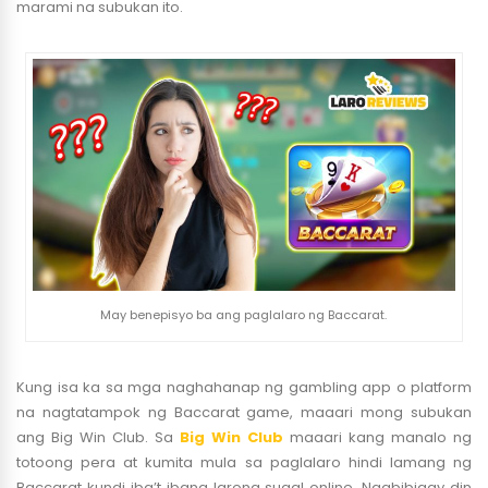
marami na subukan ito.
May benepisyo ba ang paglalaro ng Baccarat.
Kung isa ka sa mga naghahanap ng gambling app o platform
na nagtatampok ng Baccarat game, maaari mong subukan
ang Big Win Club. Sa
Big Win Club
maaari kang manalo ng
totoong pera at kumita mula sa paglalaro hindi lamang ng
Baccarat kundi iba’t ibang larong sugal online. Nagbibigay din