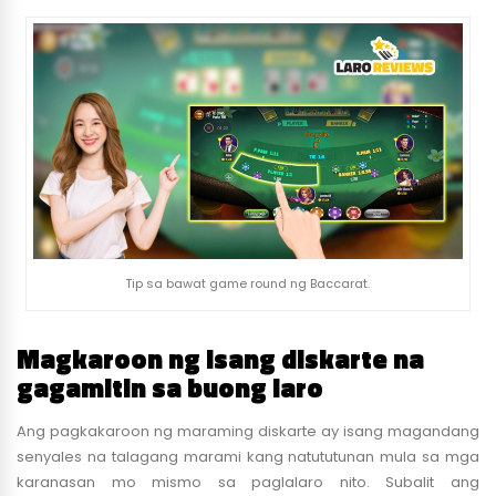
Tip sa bawat game round ng Baccarat.
Magkaroon ng isang diskarte na
gagamitin sa buong laro
Ang pagkakaroon ng maraming diskarte ay isang magandang
senyales na talagang marami kang natututunan mula sa mga
karanasan mo mismo sa paglalaro nito. Subalit ang