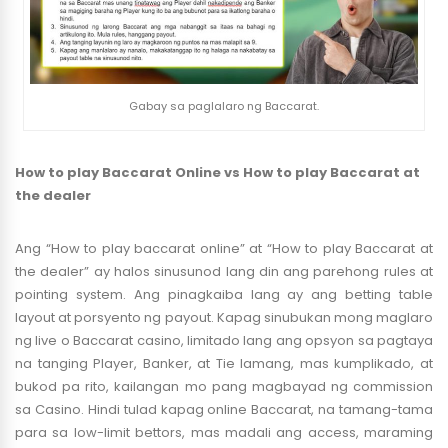
Gabay sa paglalaro ng Baccarat.
How to play Baccarat Online vs How to play Baccarat at
the dealer
Ang “How to play baccarat online” at “How to play Baccarat at
the dealer” ay halos sinusunod lang din ang parehong rules at
pointing system. Ang pinagkaiba lang ay ang betting table
layout at porsyento ng payout. Kapag sinubukan mong maglaro
ng live o Baccarat casino, limitado lang ang opsyon sa pagtaya
na tanging Player, Banker, at Tie lamang, mas kumplikado, at
bukod pa rito, kailangan mo pang magbayad ng commission
sa Casino. Hindi tulad kapag online Baccarat, na tamang-tama
para sa low-limit bettors, mas madali ang access, maraming