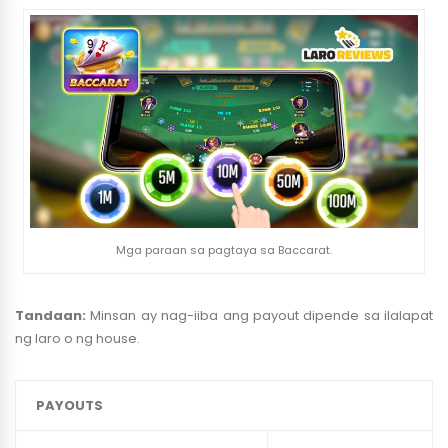
Mga paraan sa pagtaya sa Baccarat.
Tandaan:
Minsan ay nag-iiba ang payout dipende sa ilalapat
ng laro o ng house.
PAYOUTS