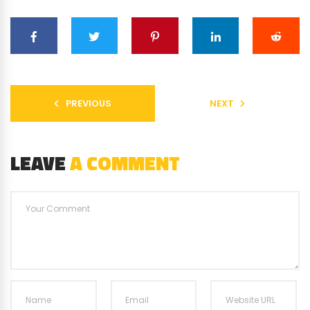
PREVIOUS
NEXT
LEAVE
A COMMENT