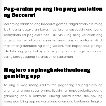
Pag-aralan pa ang iba pang variation
ng Baccarat
Maraming variation ang Baccarat games. Naglalaman din ito ng
iba’t ibang patakaran kaya mas lalong susubukin ang iyong
kakayahan sa paglalaro nito. Tukuyin kung aling variation ang
angkop sa iyo at kung saan ka mas may advantage. Hindi
masamang sumubok ng ibang variant, mas napapabuti pa nga
nito lalo ang iyong kakayahan sa paglalaro at nagkakaroon ka
pa ng karagdagang karanasan at kaalaman.
Maglaro sa pinagkakatiwalaang
gambling app
Ito ang huwag mong kalilimutan pagdating sa paglalaro ng
anumang larong sugal online, tiyakin na mapagkakatiwalaang
gambling app o platform. Huwag basta-basta susubok ng
isang gambling app na wala kang anumang kaalaman tungkol