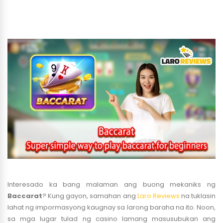
Interesado ka bang malaman ang buong mekaniks ng
Baccarat
? Kung gayon, samahan ang
Laro Reviews
na tuklasin
lahat ng impormasyong kaugnay sa larong baraha na ito. Noon,
sa mga lugar tulad ng casino lamang masusubukan ang