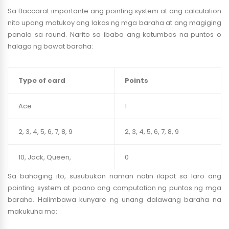
Sa Baccarat importante ang pointing system at ang calculation
nito upang matukoy ang lakas ng mga baraha at ang magiging
panalo sa round. Narito sa ibaba ang katumbas na puntos o
halaga ng bawat baraha:
Type of card
Points
Ace
1
2, 3, 4, 5, 6, 7, 8, 9
2, 3, 4, 5, 6, 7, 8, 9
10, Jack, Queen,
0
Sa bahaging ito, susubukan naman natin ilapat sa laro ang
pointing system at paano ang computation ng puntos ng mga
baraha. Halimbawa kunyare ng unang dalawang baraha na
makukuha mo: