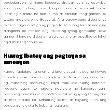
pagkakaroon ng iisang Baccarat strategy ay mas epektibo.
Kailangan mo lang tukuyin kung ano ang pinaka-epektibo sa
lahat ng diskarte na nabuo mo at simulan itong gamitin sa
tuwing maglalaro ng Baccarat. Ang paiba-ibang diskarte ay
minsan nagdudulot pa ng pagkalito sa buong laro at nagiging
alanganin pa minsan ang takbo ng iyong gameplay, kaya
gumamit lang ng diskarte na sa tingin mo ay epektibo sa lahat
ng diskarteng nabuo mo.
Huwag ibatay ang pagtaya sa
emosyon
Kapag naglalaro ng anumang larong sugal, huwag na huwag
ibabatay sa emosyon ang pagtaya. Isa ito sa maling kaugalian
ng maraming manunugal kaya mas lalo silang natatalo.
Iwasang gawin ito habang naglalaro ng Baccarat dahil
posibleng mawalan ka ng kontrol sa takbo ng iyong sariling laro
at mas matalo ka. Manatiling kalma at bigyang tuon ang
paggamit ng diskarte habang naglalaro.