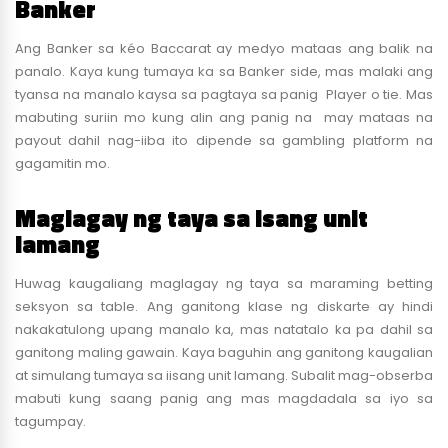
Banker
Ang Banker sa kéo Baccarat ay medyo mataas ang balik na
panalo. Kaya kung tumaya ka sa Banker side, mas malaki ang
tyansa na manalo kaysa sa pagtaya sa panig Player o tie. Mas
mabuting suriin mo kung alin ang panig na may mataas na
payout dahil nag-iiba ito dipende sa gambling platform na
gagamitin mo.
Maglagay ng taya sa isang unit
lamang
Huwag kaugaliang maglagay ng taya sa maraming betting
seksyon sa table. Ang ganitong klase ng diskarte ay hindi
nakakatulong upang manalo ka, mas natatalo ka pa dahil sa
ganitong maling gawain. Kaya baguhin ang ganitong kaugalian
at simulang tumaya sa iisang unit lamang. Subalit mag-obserba
mabuti kung saang panig ang mas magdadala sa iyo sa
tagumpay.