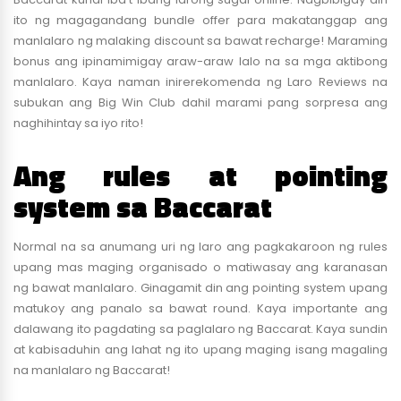
ito ng magagandang bundle offer para makatanggap ang
manlalaro ng malaking discount sa bawat recharge! Maraming
bonus ang ipinamimigay araw-araw lalo na sa mga aktibong
manlalaro. Kaya naman inirerekomenda ng Laro Reviews na
subukan ang Big Win Club dahil marami pang sorpresa ang
naghihintay sa iyo rito!
Ang rules at pointing
system sa Baccarat
Normal na sa anumang uri ng laro ang pagkakaroon ng rules
upang mas maging organisado o matiwasay ang karanasan
ng bawat manlalaro. Ginagamit din ang pointing system upang
matukoy ang panalo sa bawat round. Kaya importante ang
dalawang ito pagdating sa paglalaro ng Baccarat. Kaya sundin
at kabisaduhin ang lahat ng ito upang maging isang magaling
na manlalaro ng Baccarat!