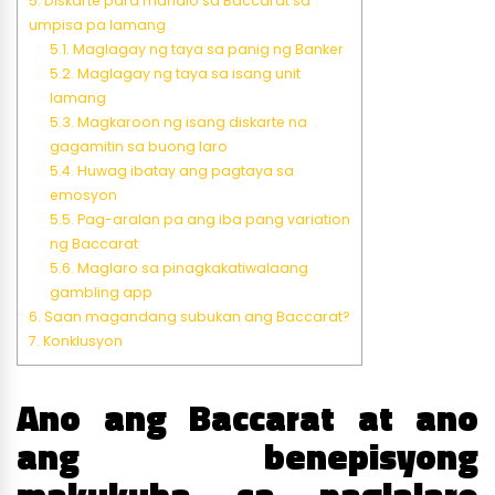
5.
Diskarte para manalo sa Baccarat sa
umpisa pa lamang
5.1.
Maglagay ng taya sa panig ng Banker
5.2.
Maglagay ng taya sa isang unit
lamang
5.3.
Magkaroon ng isang diskarte na
gagamitin sa buong laro
5.4.
Huwag ibatay ang pagtaya sa
emosyon
5.5.
Pag-aralan pa ang iba pang variation
ng Baccarat
5.6.
Maglaro sa pinagkakatiwalaang
gambling app
6.
Saan magandang subukan ang Baccarat?
7.
Konklusyon
Ano ang Baccarat at ano
ang benepisyong