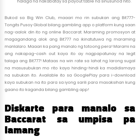
halaga na nakabatay sa payout table na sinusunod nito.
Bukod sa Big Win Club, maaari mo rin subukan ang Bit777-
Tongits Pusoy Global bilang gambling app o platform kung saan
nag-aalok din ito ng online Baccarat. Maraming promosyon at
magagandang alok ang Bit777 na ikinatutuwa ng maraming
manlalaro. Maaari ka pang manalo ng totoong pera! Marami na
ang nakapag-cash out kaya ito ay nagpapatunay na legit
talaga ang Bit777! Mataas na win rate sa lahat ng larong sugal
na masusubukan mo rito kaya hinding-hindi ka madidismaya
na subukan ito. Available ito sa GooglePlay para i-download
kaya subukan na ito para sa iyong sarili para masaksihan kung
gaano ito kaganda bilang gambling app!
Diskarte para manalo sa
Baccarat sa umpisa pa
lamang