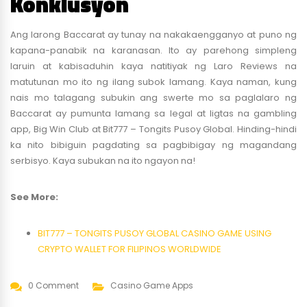
Konklusyon
Ang larong Baccarat ay tunay na nakakaengganyo at puno ng
kapana-panabik na karanasan. Ito ay parehong simpleng
laruin at kabisaduhin kaya natitiyak ng Laro Reviews na
matutunan mo ito ng ilang subok lamang. Kaya naman, kung
nais mo talagang subukin ang swerte mo sa paglalaro ng
Baccarat ay pumunta lamang sa legal at ligtas na gambling
app, Big Win Club at Bit777 – Tongits Pusoy Global. Hinding-hindi
ka nito bibiguin pagdating sa pagbibigay ng magandang
serbisyo. Kaya subukan na ito ngayon na!
See More:
BIT777 – TONGITS PUSOY GLOBAL CASINO GAME USING
CRYPTO WALLET FOR FILIPINOS WORLDWIDE
0 Comment
Casino Game Apps