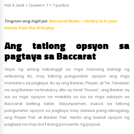
Hal.4
Jack
+
Queen+
7
= 7 puntos
Tingnan ang higit pa:
Baccarat Rules – Victory is in your
hands from the first play
Ang tatlong opsyon sa
pagtaya sa Baccarat
Gaya ng aming nabanggit sa mga naunang bahagi ng
artikulong ito, may tatlong pangunahin opsyon ang mga
manlalaro sa pagtaya. Ito ay ang Banker, Player, at Tie. Tandaan
na ang Banker na tinutukoy dito ay hindi “House”, ang Banker ay
isa sa mga opsyon na makikita sa isa sa mga seksyon sa
Baccarat betting table. Gayunpaman, bukod sa tatlong
pangunahin opsyon sa pagtaya may dalawa pang idinagdag,
ang Player Pair at Banker Pair. Narito ang bawat opsyon ng
pagtaya na may iba’t ibang porsyento ng payout: