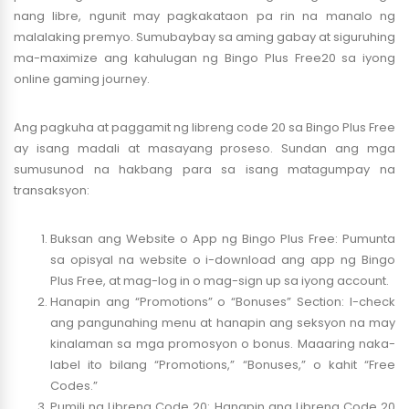
nang libre, ngunit may pagkakataon pa rin na manalo ng
malalaking premyo. Sumubaybay sa aming gabay at siguruhing
ma-maximize ang kahulugan ng Bingo Plus Free20 sa iyong
online gaming journey.
Ang pagkuha at paggamit ng libreng code 20 sa Bingo Plus Free
ay isang madali at masayang proseso. Sundan ang mga
sumusunod na hakbang para sa isang matagumpay na
transaksyon:
Buksan ang Website o App ng Bingo Plus Free: Pumunta
sa opisyal na website o i-download ang app ng Bingo
Plus Free, at mag-log in o mag-sign up sa iyong account.
Hanapin ang “Promotions” o “Bonuses” Section: I-check
ang pangunahing menu at hanapin ang seksyon na may
kinalaman sa mga promosyon o bonus. Maaaring naka-
label ito bilang “Promotions,” “Bonuses,” o kahit “Free
Codes.”
Pumili ng Libreng Code 20: Hanapin ang Libreng Code 20