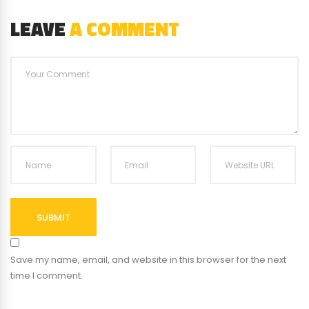
LEAVE
A COMMENT
SUBMIT
Save my name, email, and website in this browser for the next
time I comment.