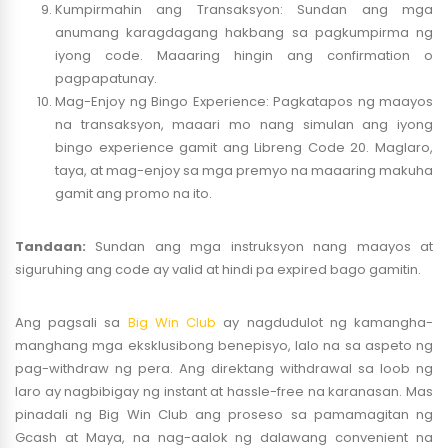
Kumpirmahin ang Transaksyon: Sundan ang mga
anumang karagdagang hakbang sa pagkumpirma ng
iyong code. Maaaring hingin ang confirmation o
pagpapatunay.
Mag-Enjoy ng Bingo Experience: Pagkatapos ng maayos
na transaksyon, maaari mo nang simulan ang iyong
bingo experience gamit ang Libreng Code 20. Maglaro,
taya, at mag-enjoy sa mga premyo na maaaring makuha
gamit ang promo na ito.
Tandaan:
Sundan ang mga instruksyon nang maayos at
siguruhing ang code ay valid at hindi pa expired bago gamitin.
Ang pagsali sa
Big Win Club
ay nagdudulot ng kamangha-
manghang mga eksklusibong benepisyo, lalo na sa aspeto ng
pag-withdraw ng pera. Ang direktang withdrawal sa loob ng
laro ay nagbibigay ng instant at hassle-free na karanasan. Mas
pinadali ng Big Win Club ang proseso sa pamamagitan ng
Gcash at Maya, na nag-aalok ng dalawang convenient na