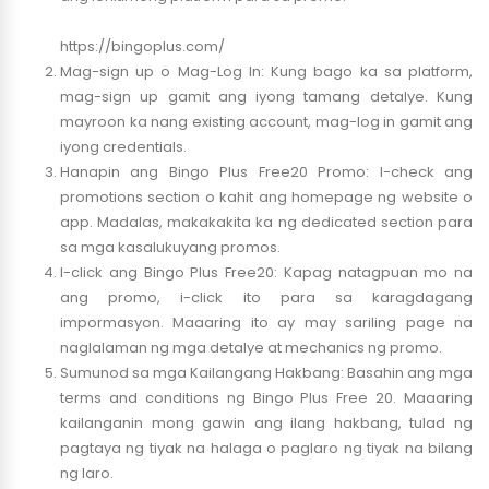
https://bingoplus.com/
Mag-sign up o Mag-Log In: Kung bago ka sa platform,
mag-sign up gamit ang iyong tamang detalye. Kung
mayroon ka nang existing account, mag-log in gamit ang
iyong credentials.
Hanapin ang Bingo Plus Free20 Promo: I-check ang
promotions section o kahit ang homepage ng website o
app. Madalas, makakakita ka ng dedicated section para
sa mga kasalukuyang promos.
I-click ang Bingo Plus Free20: Kapag natagpuan mo na
ang promo, i-click ito para sa karagdagang
impormasyon. Maaaring ito ay may sariling page na
naglalaman ng mga detalye at mechanics ng promo.
Sumunod sa mga Kailangang Hakbang: Basahin ang mga
terms and conditions ng Bingo Plus Free 20. Maaaring
kailanganin mong gawin ang ilang hakbang, tulad ng
pagtaya ng tiyak na halaga o paglaro ng tiyak na bilang
ng laro.