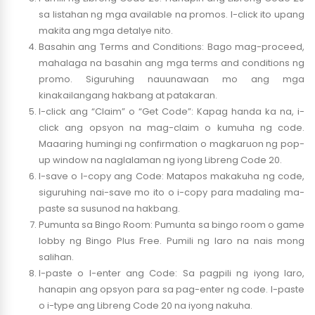
sa listahan ng mga available na promos. I-click ito upang
makita ang mga detalye nito.
Basahin ang Terms and Conditions: Bago mag-proceed,
mahalaga na basahin ang mga terms and conditions ng
promo. Siguruhing nauunawaan mo ang mga
kinakailangang hakbang at patakaran.
I-click ang “Claim” o “Get Code”: Kapag handa ka na, i-
click ang opsyon na mag-claim o kumuha ng code.
Maaaring humingi ng confirmation o magkaruon ng pop-
up window na naglalaman ng iyong Libreng Code 20.
I-save o I-copy ang Code: Matapos makakuha ng code,
siguruhing nai-save mo ito o i-copy para madaling ma-
paste sa susunod na hakbang.
Pumunta sa Bingo Room: Pumunta sa bingo room o game
lobby ng Bingo Plus Free. Pumili ng laro na nais mong
salihan.
I-paste o I-enter ang Code: Sa pagpili ng iyong laro,
hanapin ang opsyon para sa pag-enter ng code. I-paste
o i-type ang Libreng Code 20 na iyong nakuha.