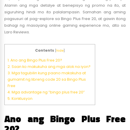
Alamin ang mga detalye at benepisyo ng promo na ito, at
siguruhing hindi mo ito palalampasin. Samahan ang aming
pagsusuri at pag-explore sa Bingo Plus Free 20, at gawin itong
bahagi ng masayang online gaming experience mo, dito sa
Laro Reviews.
Contents
[
hide
]
1.
Ano ang Bingo Plus Free 20?
2.
Saan ko makukuha ang mga alok na iyon?
3.
Mga tagubilin kung paano makakuha at
gumamit ng libreng code 20 sa Bingo Plus
Free
4.
Mga advantage ng “bingo plus free 20”
5.
Konklusyon
Ano ang Bingo Plus Free
20?