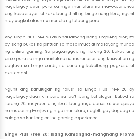
nagbibigay daan para sa mga manlalaro na ma-experience
ang kasaysayan at kakaibang thrill ng bingo nang libre, ngunit
may pagkakataon na manalo ng totoong pera.
Ang Bingo Plus Free 20 ay hindi lamang isang simpleng alok; ito
ay isang bukas na pintuan sa masalimuot at masayang mundo
ng online gaming. Sa pagtanggap ng libreng 20, bukas ang
pinto para sa mga manlalaro na maranasan ang kasiyahan ng
pagtaya sa bingo cards, na puno ng kakaibang pag-asa at
excitement.
Ngunit ang kahulugan ng “plus” sa Bingo Plus Free 20 ay
nagbibigay daan din para sa iba’t ibang kahulugan. Bukod sa
libreng 20, mayroon ding iba’t ibang mga bonus at benepisyo
na maaaring i-enjoy ng mga manlalaro, nagbibigay dagdag na
halaga sa kanilang online gaming experience.
Bingo Plus Free 20: Isang Kamangha-manghang Promo