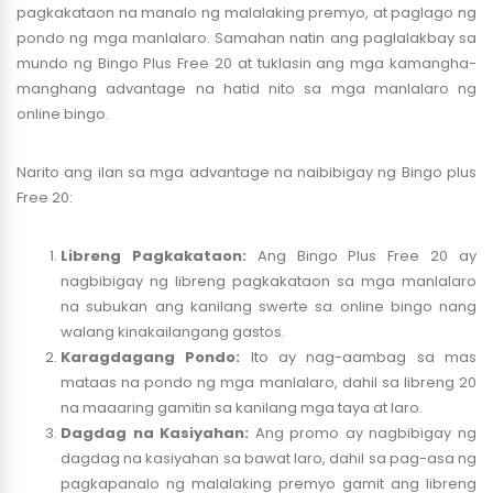
pagkakataon na manalo ng malalaking premyo, at paglago ng
pondo ng mga manlalaro. Samahan natin ang paglalakbay sa
mundo ng Bingo Plus Free 20 at tuklasin ang mga kamangha-
manghang advantage na hatid nito sa mga manlalaro ng
online bingo.
Narito ang ilan sa mga advantage na naibibigay ng Bingo plus
Free 20:
Libreng Pagkakataon:
Ang Bingo Plus Free 20 ay
nagbibigay ng libreng pagkakataon sa mga manlalaro
na subukan ang kanilang swerte sa online bingo nang
walang kinakailangang gastos.
Karagdagang Pondo:
Ito ay nag-aambag sa mas
mataas na pondo ng mga manlalaro, dahil sa libreng 20
na maaaring gamitin sa kanilang mga taya at laro.
Dagdag na Kasiyahan:
Ang promo ay nagbibigay ng
dagdag na kasiyahan sa bawat laro, dahil sa pag-asa ng
pagkapanalo ng malalaking premyo gamit ang libreng