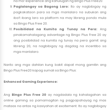
na ma-experience ang kahulugan ng Bingo Plus Free20.
Paglalangoy sa Bagong Laro:
Ito ay nagbibigay ng
pagkakataon para sa mga manlalaro na subukan ang
iba’t ibang laro sa platform na may libreng pondo mula
sa Bingo Plus Free 20.
Posibilidad na Kumita ng Tunay na Pera:
Ang
pinakamahalagang advantage ng Bingo Plus Free 20 ay
ang posibilidad na kumita ng tunay na pera gamit ang
libreng 20, na nagbibigay ng dagdag na incentibo sa
mga manlalaro.
Narito ang mga dahilan kung bakit dapat mong gamitin ang
Bingo Plus Free20 kapag sumali sa Bingo Plus:
Enhanced Gaming Experience:
Ang
Bingo Plus Free 20
ay nagdadala ng kahalagahan sa
online gaming sa pamamagitan ng pagpapahayag ng mas
mataas na antas ng kasiyahan at excitement. Ito ay nagbibigay