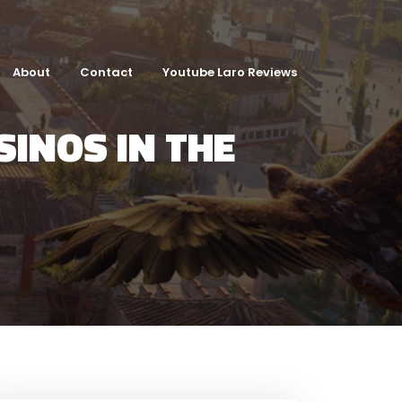
About
Contact
Youtube Laro Reviews
SINOS IN THE