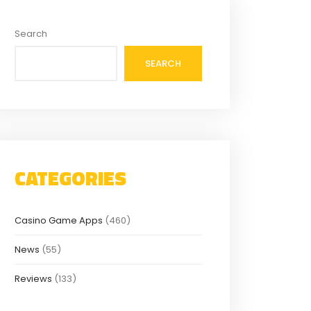
Search
SEARCH
CATEGORIES
Casino Game Apps
(460)
News
(55)
Reviews
(133)