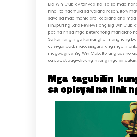
Big Win Club ay tanyag na isa sa mga nang
hindi ito nagmula sa walang rason. Ito’y 
saya sa mga manlalaro, kabilang ang mga p
Pinupuri ng Laro Reviews ang Big Win Club 
pati na rin sa mga beteranong manlalaro 
Sa kanilang mga kamangha-manghang bonus
at seguridad, makasisiguro ang mga manl
magwagi sa Big Win Club. Ito ang casino a
sa bawat pag-click ng inyong mga pindutan
Mga tagubilin ku
sa opisyal na link n