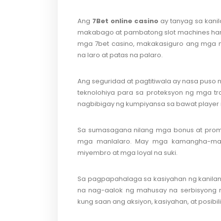
Ang
7Bet online casino
ay tanyag sa kani
makabago at pambatong slot machines han
mga 7bet casino, makakasiguro ang mga m
na laro at patas na palaro.
Ang seguridad at pagtitiwala ay nasa puso 
teknolohiya para sa proteksyon ng mga t
nagbibigay ng kumpiyansa sa bawat player
Sa sumasagana nilang mga bonus at promo
mga manlalaro. May mga kamangha-man
miyembro at mga loyal na suki.
Sa pagpapahalaga sa kasiyahan ng kanila
na nag-aalok ng mahusay na serbisyong 
kung saan ang aksiyon, kasiyahan, at posib