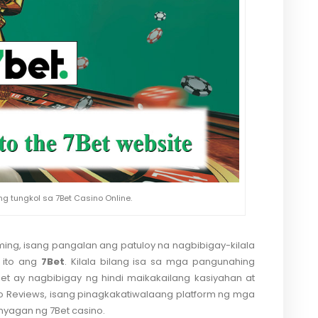
g tungkol sa 7Bet Casino Online.
ng, isang pangalan ang patuloy na nagbibigay-kilala
– ito ang
7Bet
. Kilala bilang isa sa mga pangunahing
7Bet ay nagbibigay ng hindi maikakailang kasiyahan at
ro Reviews, isang pinagkakatiwalaang platform ng mga
anyagan ng 7Bet casino.