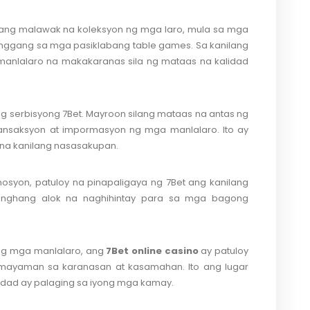
lang malawak na koleksyon ng mga laro, mula sa mga
ggang sa mga pasiklabang table games. Sa kanilang
anlalaro na makakaranas sila ng mataas na kalidad
ng serbisyong 7Bet. Mayroon silang mataas na antas ng
ransaksyon at impormasyon ng mga manlalaro. Ito ay
 na kanilang nasasakupan.
syon, patuloy na pinapaligaya ng 7Bet ang kanilang
ghang alok na naghihintay para sa mga bagong
ng mga manlalaro, ang
7Bet online casino
ay patuloy
mayaman sa karanasan at kasamahan. Ito ang lugar
ilidad ay palaging sa iyong mga kamay.