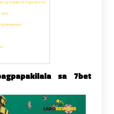
o ng malaki sa mga laro sa
 Laro
ng Benepisyo
on
agpapakilala sa 7bet