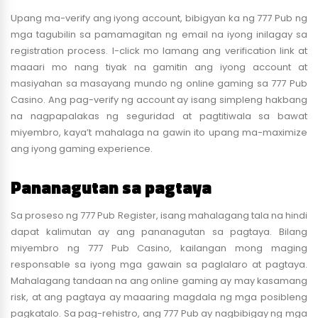
Upang ma-verify ang iyong account, bibigyan ka ng 777 Pub ng
mga tagubilin sa pamamagitan ng email na iyong inilagay sa
registration process. I-click mo lamang ang verification link at
maaari mo nang tiyak na gamitin ang iyong account at
masiyahan sa masayang mundo ng online gaming sa 777 Pub
Casino. Ang pag-verify ng account ay isang simpleng hakbang
na nagpapalakas ng seguridad at pagtitiwala sa bawat
miyembro, kaya’t mahalaga na gawin ito upang ma-maximize
ang iyong gaming experience.
Pananagutan sa pagtaya
Sa proseso ng 777 Pub Register, isang mahalagang tala na hindi
dapat kalimutan ay ang pananagutan sa pagtaya. Bilang
miyembro ng 777 Pub Casino, kailangan mong maging
responsable sa iyong mga gawain sa paglalaro at pagtaya.
Mahalagang tandaan na ang online gaming ay may kasamang
risk, at ang pagtaya ay maaaring magdala ng mga posibleng
pagkatalo. Sa pag-rehistro, ang 777 Pub ay nagbibigay ng mga