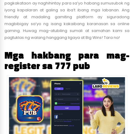
pagkakataon ay naghihintay para sa’yo habang sumusubok ng
iyong kapalaran at galing sa iba’t ibang mga labanan. Ang
friendly at madaling gamiting platform ay siguradong
magbibigay sa’yo ng isang kakaibang karanasan sa online
gaming. Huwag mag-atubiling sumali at samahan kami sa
pagtuklas ng walang hanggang ligaya at Big Wins! Tara na!
Mga hakbang para mag-
register sa 777 pub