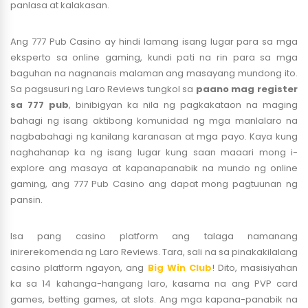
panlasa at kalakasan.
Ang 777 Pub Casino ay hindi lamang isang lugar para sa mga
eksperto sa online gaming, kundi pati na rin para sa mga
baguhan na nagnanais malaman ang masayang mundong ito.
Sa pagsusuri ng Laro Reviews tungkol sa
paano mag register
sa 777 pub
, binibigyan ka nila ng pagkakataon na maging
bahagi ng isang aktibong komunidad ng mga manlalaro na
nagbabahagi ng kanilang karanasan at mga payo. Kaya kung
naghahanap ka ng isang lugar kung saan maaari mong i-
explore ang masaya at kapanapanabik na mundo ng online
gaming, ang 777 Pub Casino ang dapat mong pagtuunan ng
pansin.
Isa pang casino platform ang talaga namanang
inirerekomenda ng Laro Reviews. Tara, sali na sa pinakakilalang
casino platform ngayon, ang
Big Win Club
! Dito, masisiyahan
ka sa 14 kahanga-hangang laro, kasama na ang PVP card
games, betting games, at slots. Ang mga kapana-panabik na