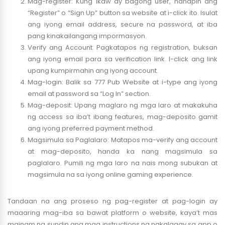
Mag-register: Kung ikaw ay bagong user, hanapin ang
“Register” o “Sign Up” button sa website at i-click ito. Isulat
ang iyong email address, secure na password, at iba
pang kinakailangang impormasyon.
Verify ang Account: Pagkatapos ng registration, buksan
ang iyong email para sa verification link. I-click ang link
upang kumpirmahin ang iyong account.
Mag-login: Balik sa 777 Pub Website at i-type ang iyong
email at password sa “Log In” section.
Mag-deposit: Upang maglaro ng mga laro at makakuha
ng access sa iba’t ibang features, mag-deposito gamit
ang iyong preferred payment method.
Magsimula sa Paglalaro: Matapos ma-verify ang account
at mag-deposito, handa ka nang magsimula sa
paglalaro. Pumili ng mga laro na nais mong subukan at
magsimula na sa iyong online gaming experience.
Tandaan na ang proseso ng pag-register at pag-login ay
maaaring mag-iba sa bawat platform o website, kaya’t mas
mainam na sundin ang mga instructions na nakalagay sa app o