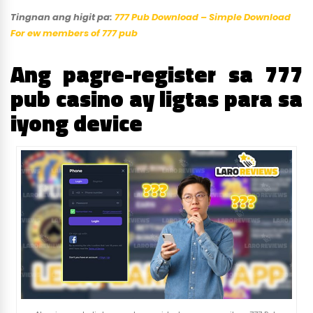
Tingnan ang higit pa:
777 Pub Download – Simple Download
For ew members of 777 pub
Ang pagre-register sa 777
pub casino ay ligtas para sa
iyong device