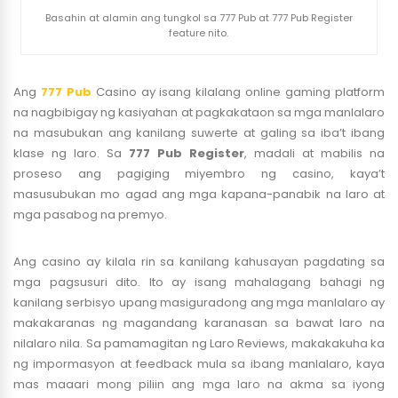
Basahin at alamin ang tungkol sa 777 Pub at 777 Pub Register
feature nito.
Ang
777 Pub
Casino ay isang kilalang online gaming platform
na nagbibigay ng kasiyahan at pagkakataon sa mga manlalaro
na masubukan ang kanilang suwerte at galing sa iba’t ibang
klase ng laro. Sa
777 Pub Register
, madali at mabilis na
proseso ang pagiging miyembro ng casino, kaya’t
masusubukan mo agad ang mga kapana-panabik na laro at
mga pasabog na premyo.
Ang casino ay kilala rin sa kanilang kahusayan pagdating sa
mga pagsusuri dito. Ito ay isang mahalagang bahagi ng
kanilang serbisyo upang masiguradong ang mga manlalaro ay
makakaranas ng magandang karanasan sa bawat laro na
nilalaro nila. Sa pamamagitan ng Laro Reviews, makakakuha ka
ng impormasyon at feedback mula sa ibang manlalaro, kaya
mas maaari mong piliin ang mga laro na akma sa iyong