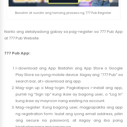
Basahin at sundin ang tamang proseso ng 777 Pub Register.
Narito ang detalyadong gabay sa pag-register sa 777 Pub App
at 777 Pub Website:
777 Pub App:
I-download ang App: Bisitahin ang App Store o Google
Play Store sa iyong mobile device. Ilagay ang “777 Pub” sa
search bar, at i-download ang app.
Mag-sign up o Mag-login: Pagkatapos i-install ang app,
pumili ng “Sign Up” kung ikaw ay bagong user, o “Log In”
kung ikaw ay mayroon nang existing na account.
Mag-register: Kung bagong user, magpapakita ang app
ng registration form. Isulat ang iyong email address, piliin
ang secure na password, at ilagay ang iba pang
kinakailangang impormasyon.