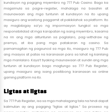
kundisyon ng pagiging miyembro ng 777 Pub Casino. Bago ka
magsimula sa pagre-register, mahalaga na basahin at
maunawaan ang mga tuntunin at kundisyon na ito upang
masiguro ang wastong paggamit at pakikilahok sa platform. Ito
ay magbibigay sa’yo ng impormasyon tungkol sa mga
responsibilidad at mga karapatan ng isang miyembro, kasama
na rin ang mga alituntunin sa paglalaro, pag-withdraw ng
premyo, at iba pang mga patakaran ng casino. Sa
pamamagitan ng pagsunod sa mga ito, masiguro ng 777 Pub
ang maayos at patas na karanasan para sa lahat ng kanilang
mga manlalaro. Kaya’t tiyaking maunawaan at sundin ang mga
tuntunin at kundisyon bago magtungo sa 777 Pub Register,
upang masiguro ang isang positibong karanasan sa online
gaming platform na ito.
Ligtas at ligtas
Sa 777 Pub Register, isa sa mga mahalagang tala na hindi dapat
kalimutan ay ang pagiging “ligtas at ligtas.” Sa proseso ng