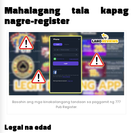
Mahalagang tala kapag
nagre-register
Basahin ang mga kinakailangang tandaan sa paggamit ng 777
Pub Register.
Legal na edad