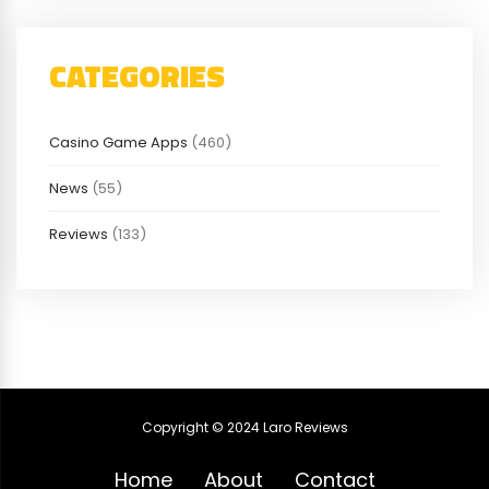
CATEGORIES
Casino Game Apps
(460)
News
(55)
Reviews
(133)
Copyright © 2024 Laro Reviews
Home
About
Contact