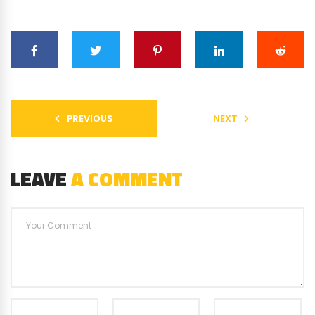
PREVIOUS
NEXT
LEAVE
A COMMENT