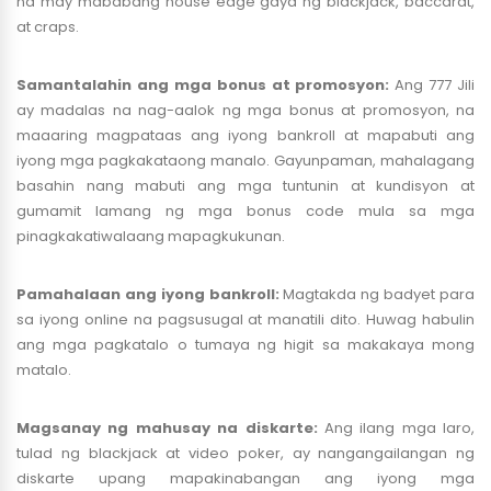
na may mababang house edge gaya ng blackjack, baccarat,
at craps.
Samantalahin ang mga bonus at promosyon:
Ang 777 Jili
ay madalas na nag-aalok ng mga bonus at promosyon, na
maaaring magpataas ang iyong bankroll at mapabuti ang
iyong mga pagkakataong manalo. Gayunpaman, mahalagang
basahin nang mabuti ang mga tuntunin at kundisyon at
gumamit lamang ng mga bonus code mula sa mga
pinagkakatiwalaang mapagkukunan.
Pamahalaan ang iyong bankroll:
Magtakda ng badyet para
sa iyong online na pagsusugal at manatili dito. Huwag habulin
ang mga pagkatalo o tumaya ng higit sa makakaya mong
matalo.
Magsanay ng mahusay na diskarte:
Ang ilang mga laro,
tulad ng blackjack at video poker, ay nangangailangan ng
diskarte upang mapakinabangan ang iyong mga