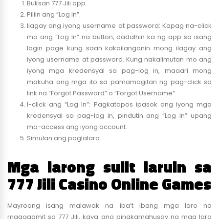
Buksan 777 Jili app.
Piliin ang “Log In”.
Ilagay ang iyong username at password: Kapag na-click
mo ang “Log In” na button, dadalhin ka ng app sa isang
login page kung saan kakailanganin mong ilagay ang
iyong username at password. Kung nakalimutan mo ang
iyong mga kredensyal sa pag-log in, maaari mong
makuha ang mga ito sa pamamagitan ng pag-click sa
link na “Forgot Password” o “Forgot Username”.
I-click ang “Log In”: Pagkatapos ipasok ang iyong mga
kredensyal sa pag-log in, pindutin ang “Log In” upang
ma-access ang iyong account.
Simulan ang paglalaro.
Mga larong sulit laruin sa
777 Jili Casino Online Games
Mayroong isang malawak na iba’t ibang mga laro na
magagamit sa 777 Jili, kaya ang pinakamahusay na mga laro