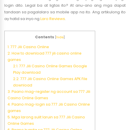
login dito. Legal ba at ligtas ito? At anu-ano ang mga dapat
tandaan sa pagalalaro sa mobile app na ito. Ang artikulong ito
ay hatid sa inyo ng
Laro Reviews
.
Contents
[
hide
]
1.
777 Jili Casino Online
2.
How to download 777 jili casino online
games
2.1.
777 Jili Casino Online Games Google
Play download
2.2.
777 Jili Casino Online Games APK File
download
3.
Paano mag-register ng account sa 777 Jili
Casino Online Games
4.
Paano mag-login sa 777 Jili Casino Online
games
5.
Mga larong sulit laruin sa 777 Jili Casino
Online Games
6.
Paano kumita sa 777 Jili Casino Online