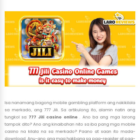
Isa nanamang bagong mobile gambling platform ang nakikilala
sa merkado, ang 777 Jili. Sa artikulong ito, alamin natin ang
tungkol sa
777 Jili casino online
. Ano ba ang mga larong
tampok dito? Ano ang kinaibahan nito sa iba pang mga mobile
casino na kilala na sa merkado? Paano at saan ito mada-
download. Anu-ano ang mga hakbang sa pag-register at pag-