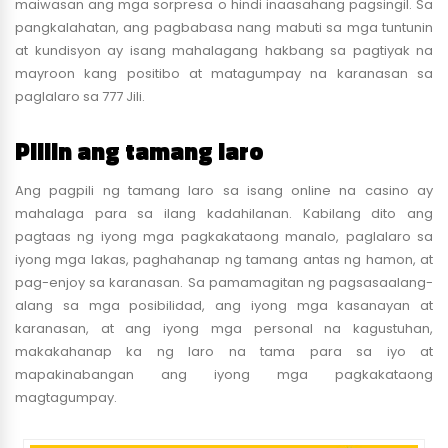
maiwasan ang mga sorpresa o hindi inaasahang pagsingil. Sa
pangkalahatan, ang pagbabasa nang mabuti sa mga tuntunin
at kundisyon ay isang mahalagang hakbang sa pagtiyak na
mayroon kang positibo at matagumpay na karanasan sa
paglalaro sa 777 Jili.
Piliin ang tamang laro
Ang pagpili ng tamang laro sa isang online na casino ay
mahalaga para sa ilang kadahilanan. Kabilang dito ang
pagtaas ng iyong mga pagkakataong manalo, paglalaro sa
iyong mga lakas, paghahanap ng tamang antas ng hamon, at
pag-enjoy sa karanasan. Sa pamamagitan ng pagsasaalang-
alang sa mga posibilidad, ang iyong mga kasanayan at
karanasan, at ang iyong mga personal na kagustuhan,
makakahanap ka ng laro na tama para sa iyo at
mapakinabangan ang iyong mga pagkakataong
magtagumpay.