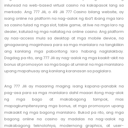
inilunsad na web-based virtual casino na kakapasok lang sa
merkado. Ang 777 Jili, o 49 Jili 777 Casino bilang website, ay
isang online na platform na nag-aalok ng iba’t ibang mga laro
sa casino tulad ng mga slot, table game, at live na mga laro ng
dealer, katulad ng mga naitatag na online casino. Ang platform
ay naa-access mula sa desktop at mga mobile device, na
ginagawang maginhawa para sa mga manlalaro na tangkilikin
ang kanilang mga paboritong laro habang naglalakbay.
Dagdag pa rito, ang 777 Jili ay nag-aalok ng mga kaakit-akit na
bonus at promosyon sa mga bago at umiiral na mga manlalaro
upang mapahusay ang kanilang karanasan sa paglalaro.
Ang 777 Jili ay maaaring maging isang kapana-panabik na
pag-asa para sa mga manlalaro dahil maaari itong mag-alok
ng mga bago at makabagong tampok, mas
mapagkumpitensyang mga bonus, at mga promosyon upang
makaakit ng mga bagong manlalaro. Bukod pa rito, ang mga
bagong online na casino ay madalas na nag-aalok ng
makabagong teknolohiya, modernong graphics, at user-