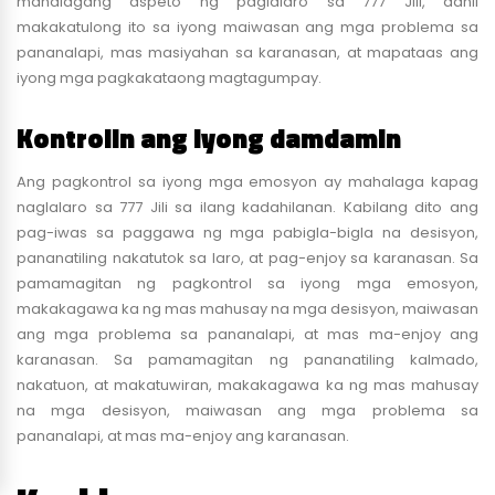
mahalagang aspeto ng paglalaro sa 777 Jili, dahil
makakatulong ito sa iyong maiwasan ang mga problema sa
pananalapi, mas masiyahan sa karanasan, at mapataas ang
iyong mga pagkakataong magtagumpay.
Kontrolin ang iyong damdamin
Ang pagkontrol sa iyong mga emosyon ay mahalaga kapag
naglalaro sa 777 Jili sa ilang kadahilanan. Kabilang dito ang
pag-iwas sa paggawa ng mga pabigla-bigla na desisyon,
pananatiling nakatutok sa laro, at pag-enjoy sa karanasan. Sa
pamamagitan ng pagkontrol sa iyong mga emosyon,
makakagawa ka ng mas mahusay na mga desisyon, maiwasan
ang mga problema sa pananalapi, at mas ma-enjoy ang
karanasan. Sa pamamagitan ng pananatiling kalmado,
nakatuon, at makatuwiran, makakagawa ka ng mas mahusay
na mga desisyon, maiwasan ang mga problema sa
pananalapi, at mas ma-enjoy ang karanasan.