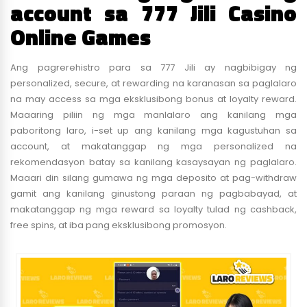
account sa 777 Jili Casino
Online Games
Ang pagrerehistro para sa 777 Jili ay nagbibigay ng
personalized, secure, at rewarding na karanasan sa paglalaro
na may access sa mga eksklusibong bonus at loyalty reward.
Maaaring piliin ng mga manlalaro ang kanilang mga
paboritong laro, i-set up ang kanilang mga kagustuhan sa
account, at makatanggap ng mga personalized na
rekomendasyon batay sa kanilang kasaysayan ng paglalaro.
Maaari din silang gumawa ng mga deposito at pag-withdraw
gamit ang kanilang ginustong paraan ng pagbabayad, at
makatanggap ng mga reward sa loyalty tulad ng cashback,
free spins, at iba pang eksklusibong promosyon.