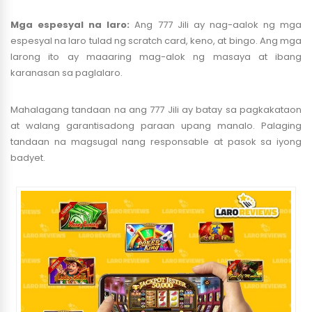
Mga espesyal na laro:
Ang 777 Jili ay nag-aalok ng mga
espesyal na laro tulad ng scratch card, keno, at bingo. Ang mga
larong ito ay maaaring mag-alok ng masaya at ibang
karanasan sa paglalaro.
Mahalagang tandaan na ang 777 Jili ay batay sa pagkakataon
at walang garantisadong paraan upang manalo. Palaging
tandaan na magsugal nang responsable at pasok sa iyong
badyet.