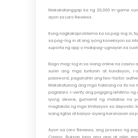
Makakatanggap ka ng 20,000 in-game curr
ayon sa Laro Reviews.
Kung nagkakaproblema ka sa pag-log in, t
sa pag-log in at ang iyong koneksyon sa int
suporta ng app o makipag-ugnayan sa custo
Bago mag-log in sa isang online na casino 
suriin ang mga tuntunin at kundisyon, 
password, paganahin ang two-factor authen
Makakatulong ang mga hakbang na ito na ma
paglalaro. I-verify ang pagiging lehitimo ng
iyong device, gumamit ng malakas na pas
magtakda ng mga limitasyon sa deposito. 
isang ligtas at kasiya-siyang karanasan sa p
Ayon sa Laro Reviews, ang proseso ng pag
Casino. Buksan lang ang app at piliin a