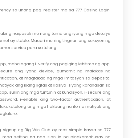
ency sa unang pag-register mo sa 777 Casino Login,
iyaking naipasok mo nang tama ang iyong mga detalye
ernet ay stable. Maaari mo ring tingnan ang seksyon ng
mer service para sa tulong.
app, mahalagang i-verify ang pagiging lehitimo ng app,
i-secure ang iyong device, gumamit ng malakas na
tication, at magtakda ng mga limitasyon sa deposito.
tiyak ang isang ligtas at kasiya-siyang karanasan sa
 app, suriin ang mga tuntunin at kundisyon, i-secure ang
sword, i-enable ang two-factor authentication, at
Makakatulong ang mga hakbang na ito na matiyak ang
aglalaro.
-signup ng Big Win Club ay mas simple kaysa sa 777
ng mga setting ng pag-sign in na pinakamahusay na