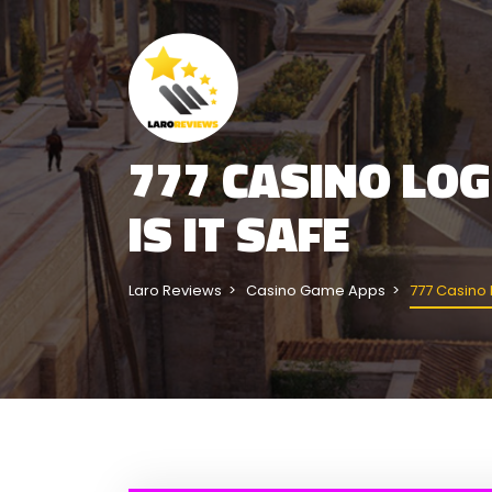
777 CASINO LOG
IS IT SAFE
Laro Reviews
Casino Game Apps
777 Casino L