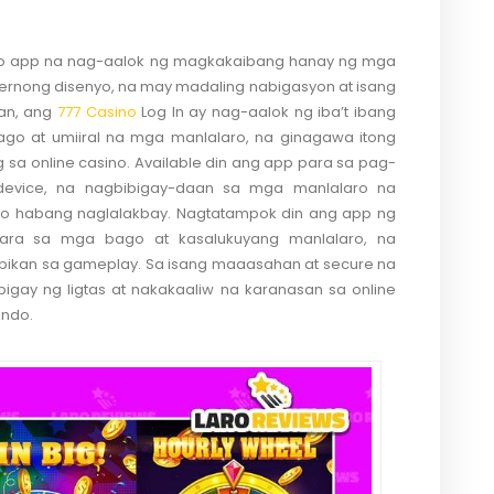
sino app na nag-aalok ng magkakaibang hanay ng mga
dernong disenyo, na may madaling nabigasyon at isang
gan, ang
777 Casino
Log In ay nag-aalok ng iba’t ibang
o at umiiral na mga manlalaro, na ginagawa itong
g sa online casino. Available din ang app para sa pag-
device, na nagbibigay-daan sa mga manlalaro na
laro habang naglalakbay. Nagtatampok din ang app ng
ara sa mga bago at kasalukuyang manlalaro, na
ikan sa gameplay. Sa isang maaasahan at secure na
igay ng ligtas at nakakaaliw na karanasan sa online
undo.