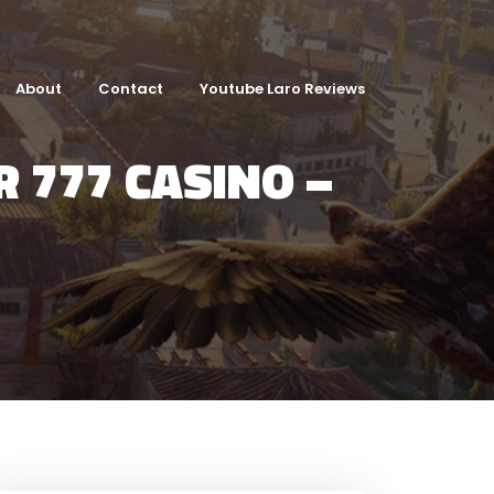
About
Contact
Youtube Laro Reviews
R 777 CASINO –