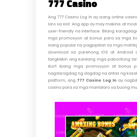
777 Casino
Ang 777 Casino Log In ay isang online ca
laro sa slot. Ang app ay may makinis at mo
user-friendly na interface. Bilang karagda
mga promosyon at bonus para sa mga bag
isang popular na pagpipilian sa mga mahili
download sa parehong iOS at Android 
tangkilikin ang kanilang mga paboritong 
iba’t ibang mga promosyon at bonus p
nagdaragdag ng dagdag na antas ng kasab
platform, ang
777 Casino Log In
ay nagbib
casino para sa mga manlalaro sa buong m