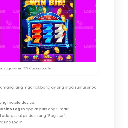
gsagawa ng 777 Casino Log In.
li lamang, ang mga hakbang ay ang mga sumusunod:
yong mobile device.
Casino Log In
app at piliin ang “Email”.
 address at pindutin ang “Register”.
sino Log In..