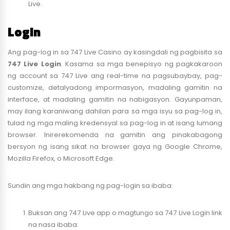
Live.
Login
Ang pag-log in sa 747 Live Casino ay kasingdali ng pagbisita sa
747 Live Login
. Kasama sa mga benepisyo ng pagkakaroon
ng account sa 747 Live ang real-time na pagsubaybay, pag-
customize, detalyadong impormasyon, madaling gamitin na
interface, at madaling gamitin na nabigasyon. Gayunpaman,
may ilang karaniwang dahilan para sa mga isyu sa pag-log in,
tulad ng mga maling kredensyal sa pag-log in at isang lumang
browser. Inirerekomenda na gamitin ang pinakabagong
bersyon ng isang sikat na browser gaya ng Google Chrome,
Mozilla Firefox, o Microsoft Edge.
Sundin ang mga hakbang ng pag-login sa ibaba:
Buksan ang 747 Live app o magtungo sa 747 Live Login link
na nasa ibaba: