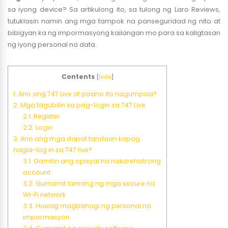
sa iyong device? Sa artikulong ito, sa tulong ng Laro Reviews,
tutuklasin namin ang mga tampok na panseguridad ng nito at
bibigyan ka ng impormasyong kailangan mo para sa kaligtasan
ng iyong personal na data.
Contents
[
hide
]
1.
Ano ang 747 Live at paano ito nagumpisa?
2.
Mga tagubilin sa pag-login sa 747 Live
2.1.
Register
2.2.
Login
3.
Ano ang mga dapat tandaan kapag
nagla-log in sa 747 live?
3.1.
Gamitin ang opisyal na nakarehistrong
account
3.2.
Gumamit lamang ng mga secure na
Wi-Fi network
3.3.
Huwag magbahagi ng personal na
impormasyon