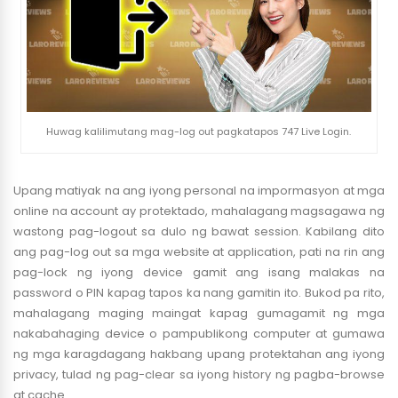
Huwag kalilimutang mag-log out pagkatapos 747 Live Login.
Upang matiyak na ang iyong personal na impormasyon at mga
online na account ay protektado, mahalagang magsagawa ng
wastong pag-logout sa dulo ng bawat session. Kabilang dito
ang pag-log out sa mga website at application, pati na rin ang
pag-lock ng iyong device gamit ang isang malakas na
password o PIN kapag tapos ka nang gamitin ito. Bukod pa rito,
mahalagang maging maingat kapag gumagamit ng mga
nakabahaging device o pampublikong computer at gumawa
ng mga karagdagang hakbang upang protektahan ang iyong
privacy, tulad ng pag-clear sa iyong history ng pagba-browse
at cache.