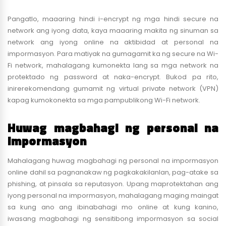
Pangatlo, maaaring hindi i-encrypt ng mga hindi secure na
network ang iyong data, kaya maaaring makita ng sinuman sa
network ang iyong online na aktibidad at personal na
impormasyon. Para matiyak na gumagamit ka ng secure na Wi-
Fi network, mahalagang kumonekta lang sa mga network na
protektado ng password at naka-encrypt. Bukod pa rito,
inirerekomendang gumamit ng virtual private network (VPN)
kapag kumokonekta sa mga pampublikong Wi-Fi network.
Huwag magbahagi ng personal na
impormasyon
Mahalagang huwag magbahagi ng personal na impormasyon
online dahil sa pagnanakaw ng pagkakakilanlan, pag-atake sa
phishing, at pinsala sa reputasyon. Upang maprotektahan ang
iyong personal na impormasyon, mahalagang maging maingat
sa kung ano ang ibinabahagi mo online at kung kanino,
iwasang magbahagi ng sensitibong impormasyon sa social