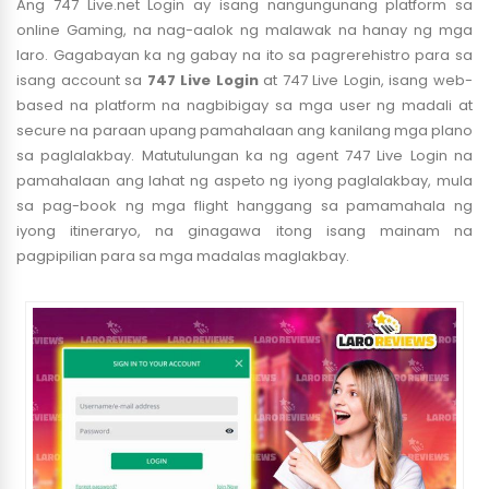
Ang 747 Live.net Login ay isang nangungunang platform sa
online Gaming, na nag-aalok ng malawak na hanay ng mga
laro. Gagabayan ka ng gabay na ito sa pagrerehistro para sa
isang account sa
747 Live Login
at 747 Live Login, isang web-
based na platform na nagbibigay sa mga user ng madali at
secure na paraan upang pamahalaan ang kanilang mga plano
sa paglalakbay. Matutulungan ka ng agent 747 Live Login na
pamahalaan ang lahat ng aspeto ng iyong paglalakbay, mula
sa pag-book ng mga flight hanggang sa pamamahala ng
iyong itineraryo, na ginagawa itong isang mainam na
pagpipilian para sa mga madalas maglakbay.