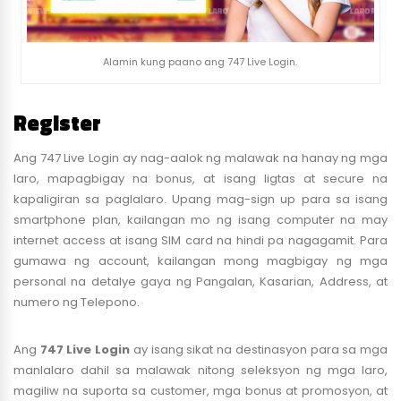
Alamin kung paano ang 747 Live Login.
Register
Ang 747 Live Login ay nag-aalok ng malawak na hanay ng mga
laro, mapagbigay na bonus, at isang ligtas at secure na
kapaligiran sa paglalaro. Upang mag-sign up para sa isang
smartphone plan, kailangan mo ng isang computer na may
internet access at isang SIM card na hindi pa nagagamit. Para
gumawa ng account, kailangan mong magbigay ng mga
personal na detalye gaya ng Pangalan, Kasarian, Address, at
numero ng Telepono.
Ang
747 Live Login
ay isang sikat na destinasyon para sa mga
manlalaro dahil sa malawak nitong seleksyon ng mga laro,
magiliw na suporta sa customer, mga bonus at promosyon, at