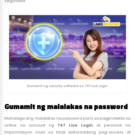
seguridad.
Gumamit ng security software sa 747 Live Login.
Gumamit ng malalakas na password
Mahalaga ang malalakas na password para sa pagprotekta sa
online na account ng
747 Live Login
at personal na
impormasyon mula sa hindi awtorisadong pag-access at