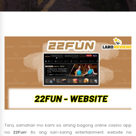
Tara, samahan mo kami sa aming bagong online casino app
na
22Fun
! Ito ang sari-saring entertainment website na