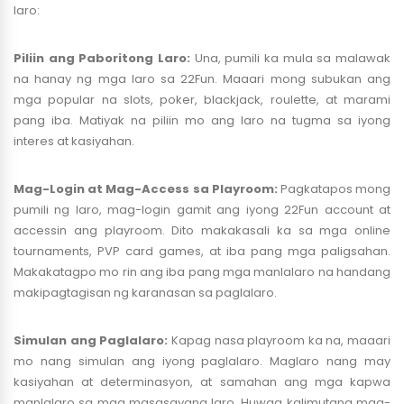
laro:
Piliin ang Paboritong Laro:
Una, pumili ka mula sa malawak
na hanay ng mga laro sa 22Fun. Maaari mong subukan ang
mga popular na slots, poker, blackjack, roulette, at marami
pang iba. Matiyak na piliin mo ang laro na tugma sa iyong
interes at kasiyahan.
Mag-Login at Mag-Access sa Playroom:
Pagkatapos mong
pumili ng laro, mag-login gamit ang iyong 22Fun account at
accessin ang playroom. Dito makakasali ka sa mga online
tournaments, PVP card games, at iba pang mga paligsahan.
Makakatagpo mo rin ang iba pang mga manlalaro na handang
makipagtagisan ng karanasan sa paglalaro.
Simulan ang Paglalaro:
Kapag nasa playroom ka na, maaari
mo nang simulan ang iyong paglalaro. Maglaro nang may
kasiyahan at determinasyon, at samahan ang mga kapwa
manlalaro sa mga masasayang laro. Huwag kalimutang mag-