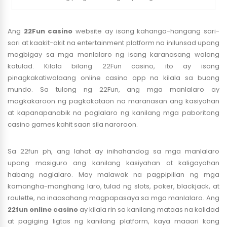
Ang
22Fun casino
website ay isang kahanga-hangang sari-
sari at kaakit-akit na entertainment platform na inilunsad upang
magbigay sa mga manlalaro ng isang karanasang walang
katulad. Kilala bilang 22Fun casino, ito ay isang
pinagkakatiwalaang online casino app na kilala sa buong
mundo. Sa tulong ng 22Fun, ang mga manlalaro ay
magkakaroon ng pagkakataon na maranasan ang kasiyahan
at kapanapanabik na paglalaro ng kanilang mga paboritong
casino games kahit saan sila naroroon.
Sa 22fun ph, ang lahat ay inihahandog sa mga manlalaro
upang masiguro ang kanilang kasiyahan at kaligayahan
habang naglalaro. May malawak na pagpipilian ng mga
kamangha-manghang laro, tulad ng slots, poker, blackjack, at
roulette, na inaasahang magpapasaya sa mga manlalaro. Ang
22fun online casino
ay kilala rin sa kanilang mataas na kalidad
at pagiging ligtas ng kanilang platform, kaya maaari kang