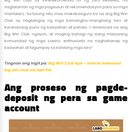
Big Win Club ay inirerekomenda rin ng Laro Reviews, na
naglalaman ng mga pagsusuri at rekomendasyon para sa mga
manlalaro. Sa tulong nito, mas makakasiguro ka na ang Big Win
Club ay nagbibigay ng mga kamangha-manghang laro at
karanasang puno ng kasiyahan at panalo. I-download na ang
Big Win Club ngayon, at maging bahagi ng isang masayang
komunidad ng mga casino enthusiasts na naghahanap ng
kasiyahan at tagumpay sa kanilang mga laro!
Tingnan ang higit pa:
Big Win Club Apk – How to download
big win club via Apk file
Ang proseso ng pagde-
deposit ng pera sa game
account