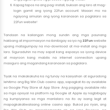
Kapag tapos na ang pag-install, buksan ang laro at mag-
login gamit ang iyong 22Fun account. Maaari mo na
ngayong simulan ang iyong karanasan sa paglalaro sa
22Fun website!
Tandaan na kailangan mong sundin ang mga paunang
hakbang at impormasyon na ibinibigay sa iyo ng
22Fun
website
upang matagumpay na ma-download at ma-install ang mga
laro. Siguraduhin na may sapat kang espasyo sa iyong device
at mayroon kang mabilis na internet connection upang
masiguro ang magandang karanasan sa paglalaro.
Tiyak na makakakuha ka ng tunay na kasiyahan at siguradong
lehitimo ang Big Win Club casino app, sapagkat ito ay available
sa Google Play Store at App Store. Ang pagiging available nito
sa mga opisyal na platform ng Google at Apple ay nagbibigay
ng kumpiyansa sa mga manlalaro na ito ay isang legit at
mapagkakatiwalaang online casino app. Bukod pa riyan, ang