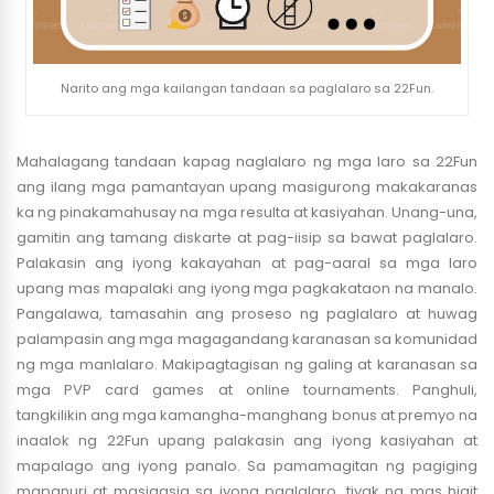
Narito ang mga kailangan tandaan sa paglalaro sa 22Fun.
Mahalagang tandaan kapag naglalaro ng mga laro sa 22Fun
ang ilang mga pamantayan upang masigurong makakaranas
ka ng pinakamahusay na mga resulta at kasiyahan. Unang-una,
gamitin ang tamang diskarte at pag-iisip sa bawat paglalaro.
Palakasin ang iyong kakayahan at pag-aaral sa mga laro
upang mas mapalaki ang iyong mga pagkakataon na manalo.
Pangalawa, tamasahin ang proseso ng paglalaro at huwag
palampasin ang mga magagandang karanasan sa komunidad
ng mga manlalaro. Makipagtagisan ng galing at karanasan sa
mga PVP card games at online tournaments. Panghuli,
tangkilikin ang mga kamangha-manghang bonus at premyo na
inaalok ng 22Fun upang palakasin ang iyong kasiyahan at
mapalago ang iyong panalo. Sa pamamagitan ng pagiging
mapanuri at masigasig sa iyong paglalaro, tiyak na mas higit