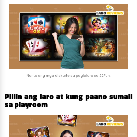
Narito ang mga diskarte sa paglalaro sa 22Fun.
Piliin ang laro at kung paano sumali
sa playroom