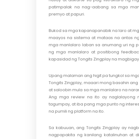
patimpalak na nag-aabang sa mga manl
premyo at papuri.
Bukod sa mga kapanapanabik na laro at mga 
maayos na sistema at mataas na antas ng 
mga manlalaro laban sa anumang uri ng p
ng mga manlalaro at positibong feedbac
kapasidad ng Tongits Zingplay na magbiga
Upang malaman ang higit pa tungkol sa mg
Tongits Zingplay, maaari mong basahin ang 
at saloobin mula sa mga manlalaro na naran
Ang mga review na ito ay naglalayong 
tagumpay, at iba pang mga punto ng inter
na pumili ng platform na ito.
Sa kabuuan, ang Tongits Zingplay ay nag
nagpapakita ng kanilang katalinuhan at di