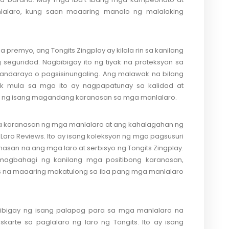
alaro, kung saan maaaring manalo ng malalaking
premyo, ang Tongits Zingplay ay kilala rin sa kanilang
seguridad. Nagbibigay ito ng tiyak na proteksyon sa
andaraya o pagsisinungaling. Ang malawak na bilang
k mula sa mga ito ay nagpapatunay sa kalidad at
y ng isang magandang karanasan sa mga manlalaro.
a karanasan ng mga manlalaro at ang kahalagahan ng
Laro Reviews. Ito ay isang koleksyon ng mga pagsusuri
asan na ang mga laro at serbisyo ng Tongits Zingplay.
magbahagi ng kanilang mga positibong karanasan,
es na maaaring makatulong sa iba pang mga manlalaro
bibigay ng isang palapag para sa mga manlalaro na
skarte sa paglalaro ng laro ng Tongits. Ito ay isang