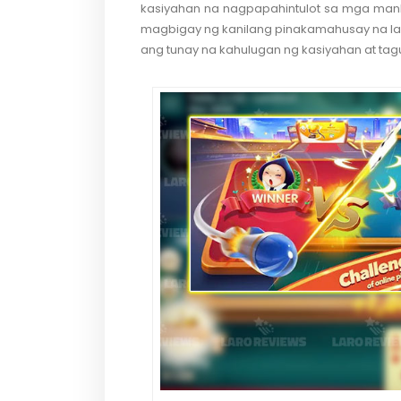
kasiyahan na nagpapahintulot sa mga man
magbigay ng kanilang pinakamahusay na laro
ang tunay na kahulugan ng kasiyahan at tag