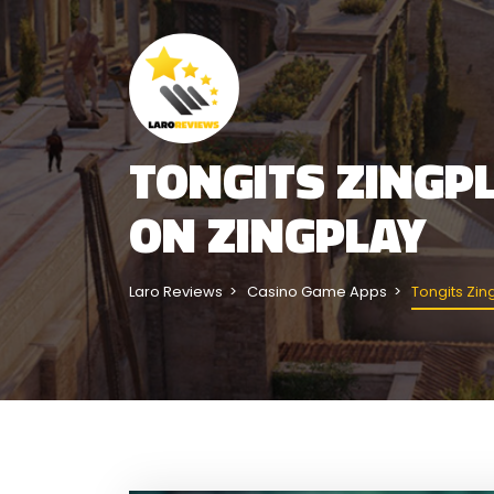
TONGITS ZINGPL
ON ZINGPLAY
Laro Reviews
Casino Game Apps
Tongits Zin