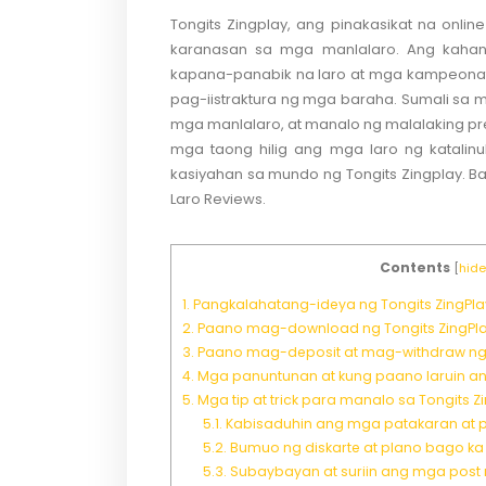
Tongits Zingplay, ang pinakasikat na onli
karanasan sa mga manlalaro. Ang kahan
kapana-panabik na laro at mga kampeonat
pag-iistraktura ng mga baraha. Sumali sa 
mga manlalaro, at manalo ng malalaking p
mga taong hilig ang mga laro ng katalinu
kasiyahan sa mundo ng Tongits Zingplay. B
Laro Reviews.
Contents
[
hide
1.
Pangkalahatang-ideya ng Tongits ZingPla
2.
Paano mag-download ng Tongits ZingPlay
3.
Paano mag-deposit at mag-withdraw ng p
4.
Mga panuntunan at kung paano laruin an
5.
Mga tip at trick para manalo sa Tongits Z
5.1.
Kabisaduhin ang mga patakaran at p
5.2.
Bumuo ng diskarte at plano bago ka
5.3.
Subaybayan at suriin ang mga post