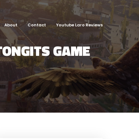
About
Contact
Youtube Laro Reviews
 TONGITS GAME