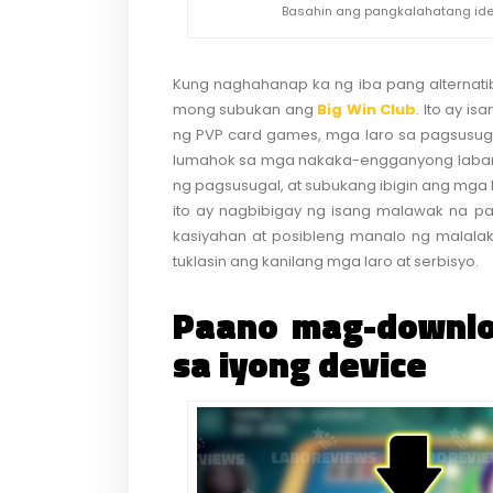
Basahin ang pangkalahatang idey
Kung naghahanap ka ng iba pang alternati
mong subukan ang
Big Win Club
. Ito ay i
ng PVP card games, mga laro sa pagsusugal
lumahok sa mga nakaka-engganyong laban
ng pagsusugal, at subukang ibigin ang mga
ito ay nagbibigay ng isang malawak na p
kasiyahan at posibleng manalo ng malala
tuklasin ang kanilang mga laro at serbisyo.
Paano mag-downloa
sa iyong device