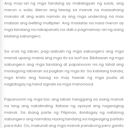
Ang may-ari ng mga tandang ay mabibigyan ng sulok, ang
meron o wala. Meron ang tawag sa manok na inaasahang
manalo at ang wala naman ay ang mga underdog na mas
mataas ang betting multiplier. Ang madalas na nasa meron ay
mga tandang na nakapanalo na dati o pagmamay-ari ng isang
kilalang sabungero.
Sa oras ng laban, pag-aabutin ng mga sabungero ang mga
manok upang mainis ang mga ito sa isa’t isa. Bibitawan ng mga
sabungero ang mga tandang at papanoorin na ng lahat ang
madugong labanan sa pagitan ng mga ito. Sa kabilang banda,
mga kristo ang tawag sa may hawak ng mga pusta at
nagbibigay ng hand signals sa mga manonood.
Papanoorin ng mga tao ang laban hanggang sa isang manok
na lang ang nakatinding. Itataas ng opisyal ang nagwaging
manok. Sa ibang parte ng Pilipinas, ibinibigay ng natalong
sabungero ang namatay niyang tandang sa nagwaging partido
para iluto. Oo, makunat ang mga manok panabong pero ganito