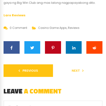
gaya ng Big Win Club ang mas lalong nagpapayabong dito.
Laro Reviews
0 Comment
Casino Game Apps
,
Reviews
PREVIOUS
NEXT
LEAVE
A COMMENT