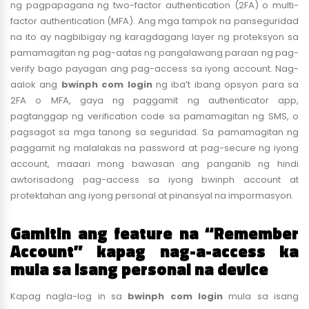
ng pagpapagana ng two-factor authentication (2FA) o multi-
factor authentication (MFA). Ang mga tampok na panseguridad
na ito ay nagbibigay ng karagdagang layer ng proteksyon sa
pamamagitan ng pag-aatas ng pangalawang paraan ng pag-
verify bago payagan ang pag-access sa iyong account. Nag-
aalok ang
bwinph com login
ng iba’t ibang opsyon para sa
2FA o MFA, gaya ng paggamit ng authenticator app,
pagtanggap ng verification code sa pamamagitan ng SMS, o
pagsagot sa mga tanong sa seguridad. Sa pamamagitan ng
paggamit ng malalakas na password at pag-secure ng iyong
account, maaari mong bawasan ang panganib ng hindi
awtorisadong pag-access sa iyong bwinph account at
protektahan ang iyong personal at pinansyal na impormasyon.
Gamitin ang feature na “Remember
Account” kapag nag-a-access ka
mula sa isang personal na device
Kapag nagla-log in sa
bwinph com login
mula sa isang