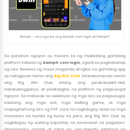
Bwinph – ano nga ba ang bwinph com login at Pwinph?
Sa panahon ngayon ay marami ka ng makikitang gambling
platform katulad ng
bwinph com login
, ngunit sa paghahanap
ng Laro Reviews ng masa maganda at ligtas na gambling app
ay natagpuan namin ang
Big Win Club
. Inirerekomenda namin
ang Big Win Club bilang ang pinakakaakit-akit,
nakakaengganyo, at pinakaligtas na platform ng pagsusugal
ngayon. Sa malawak na seleksyon ng mga laro sa pagsusugal,
kabilang ang mga slot, mga betting game, at mga
mapaghamong laro ng PVP card na nagbibigay-daan sa mga
manlalaro na kumita ng tunay na pera, ang Big Win Club ay
nagbibigay ng walang kapantay na karanasan sa paglalaro.
Ginagawang madali at ligtas ng user-friendly interface ng