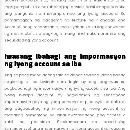
access. Bukod pa rito, iwasang gamitin ang feature na ito sa
mga pampubliko o nakabahaging device, dahil pinapataas nito
ang panganib na makompromiso ang iyong account. Sa
pamamagitan ng paggamit ng feature na “Tandaan ang
Account” nang responsable, masisiyahan ka sa kaginhawahan
ng mas mabilis na pag-log in nang hindi nakompromiso ang
seguridad ng iyong account.
Iwasang ibahagi ang impormasyon
ng iyong account sa iba
Ang isa pang mahalagang tala na dapat isaalang-alang kapag
nagla-log in sa bwinph com login ay ang pag-iwas sa
pagbabahagi ng impormasyon ng iyong account sa iba. Ang
iyong bwinph account ay naglalaman ng sensitibong
impormasyon gaya ng iyong personal at pinansyal na data, at
ang pagbabahagi ng impormasyon ng iyong account ay
maaaring humantong sa hindi awtorisadong pag-access o
kahit na panloloko. Pinakamainam na panatilihing
kumpidensyal ang impormasyon ng iyong account at iwasang