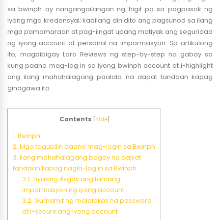
sa bwinph ay nangangailangan ng higit pa sa pagpasok ng
iyong mga kredensyal; kabilang din dito ang pagsunod sa ilang
mga pamamaraan at pag-iingat upang matiyak ang seguridad
ng iyong account at personal na impormasyon. Sa artikulong
ito, magbibigay Laro Reviews ng step-by-step na gabay sa
kung paano mag-log in sa iyong bwinph account at i-highlight
ang ilang mahahalagang paalala na dapat tandaan kapag
ginagawa ito.
Contents
[
hide
]
1.
Bwinph
2.
Mga tagubilin paano mag-login sa Bwinph
3.
Ilang mahahalagang bagay na dapat
tandaan kapag nagla-log in sa Bwinph
3.1.
Tiyaking ibigay ang tamang
impormasyon ng iyong account
3.2.
Gumamit ng malalakas na password
at i-secure ang iyong account