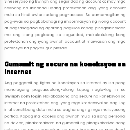
Sineseryoso ng Bwinph ang seguridad ng account at may mga
hakbang na inihanda upang protektahan ang iyong account
mula sa hindi awtorisadong pag-access. Sa pamamagitan ng
pag-iwas sa pagbabahagi ng impormasyon ng iyong account
at pagsasagawa ng agarang pagkilos kapag pinaghihinalaan
mo ang isang paglabag sa seguridad, makakatulong kang
protektahan ang iyong bwinph account at maiwasan ang mga
potensyal na pagkalugi o pinsala.
Gumamit ng secure na koneksyon sa
internet
Ang paggamit ng ligtas na koneksyon sa internet ay isa pang
mahalagang pagsasaalang-alang kapag nagla-log in sa
bwinph com login
. Nakakatulong ang secure na koneksyon sa
internet na protektahan ang iyong mga kredensyal sa pag-log
in at sensitibong data mula sa pagharang ng mga malisyosong
partido. Kapag ina-access ang bwinph mula sa isang personal
na device, pinakamainam na gumamit ng pinagkakatiwalaang
network na may naaangkop na mga hakbang sa seguridad.