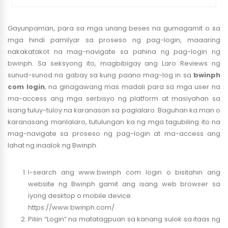
Gayunpaman, para sa mga unang beses na gumagamit o sa
mga hindi pamilyar sa proseso ng pag-login, maaaring
nakakatakot na mag-navigate sa pahina ng pag-login ng
bwinph. Sa seksyong ito, magbibigay ang Laro Reviews ng
sunud-sunod na gabay sa kung paano mag-log in sa
bwinph
com login
, na ginagawang mas madali para sa mga user na
ma-access ang mga serbisyo ng platform at masiyahan sa
isang tuluy-tuloy na karanasan sa paglalaro. Baguhan ka man o
karanasang manlalaro, tutulungan ka ng mga tagubiling ito na
mag-navigate sa proseso ng pag-login at ma-access ang
lahat ng inaalok ng Bwinph.
I-search ang www.bwinph com login o bisitahin ang
website ng Bwinph gamit ang isang web browser sa
iyong desktop o mobile device.
https://www.bwinph.com/
Piliin “Login” na matatagpuan sa kanang sulok sa itaas ng